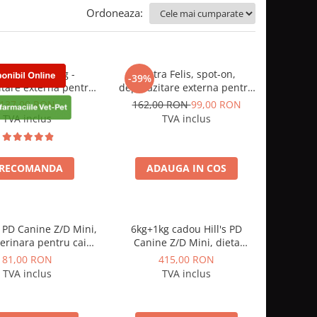
Ordoneaza:
ecto 10 - 20 kg -
Vectra Felis, spot-on,
-39%
tare externa pentru
deparazitare externa pentru
caini
pisici, 3 pipete
137,00 RON
162,00 RON
99,00 RON
TVA inclus
TVA inclus
RECOMANDA
ADAUGA IN COS
s PD Canine Z/D Mini,
6kg+1kg cadou Hill's PD
terinara pentru caini
Canine Z/D Mini, dieta
leme dermatologice
veterinara pentru caini cu
81,00 RON
415,00 RON
probleme dermatologice
TVA inclus
TVA inclus