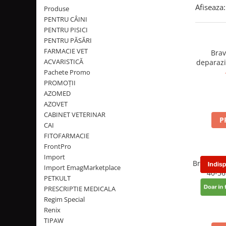
PLICURI
Afiseaza:
Produse
SALAM
CONSERVE
PENTRU CÂINI
SUPA
DIETE VETERINARE
PENTRU PISICI
DIETE VETERINARE
PENTRU PĂSĂRI
DIETĂ USCATĂ
FARMACIE VET
ROYAL CANIN DIETE
Bravecto 4
DIETĂ UMEDĂ
ACVARISTICĂ
deparazi
HILLS PD
ANTIPARAZITARE EXTERNE
Pachete Promo
Calibra Diets
PROMOȚII
PIPETE
MONGE
AZOMED
ADVANTAGE
AZOVET
ANTIPARAZITARE EXTERNE
PASTILE
CABINET VETERINAR
P
PIPETE
CAI
ANTIPARAZITARE INTERNE
ZGĂRZI
FITOFARMACIE
ACCESORII
FrontPro
COMPRIMATE
Import
NISIP
ANTIPARAZITARE INTERNE
Bravecto 
Import EmagMarketplace
40-56
SUPLIMENTE
VITAMINE ȘI SUPLIMENTE
PETKULT
mastic
PRESCRIPTIE MEDICALA
NUTRACEUTICE
externă î
Regim Special
căpușelo
VITAMINE
Renix
1
RECOMPENSE
TIPAW