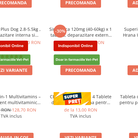
RECOMANDA
PRECOMANDA
AD
 Plus Dog 2.8-5.5kg ,
Simparica 120mg (40-60kg) x 1
Superi
-30%
zitare interna si
tableta, deparazitare externa
Hrana 
entru caini, 3 pastile
pentru caini
Kr
RON
de la 90,00 RON
100,00 RON
70,00 RON
TVA inclus
TVA inclus
EZI VARIANTE
PRECOMANDA
AD
in-1 Multivitamins –
CESTAL PLUS CHEW, 4 Tablete
Tableta 
ent multivitaminic
deparazitare interna pentru
pentru p
pentru câini, 60 de
caini
2
0 RON
128,70 RON
de la 13,00 RON
te masticabile moi,
TVA inclus
TVA inclus
8-în-1 cu vitamine,
și nutrienți esențiali
ergie, imunitate și s
AUGA IN COS
VEZI VARIANTE
V