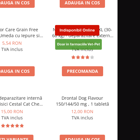
AUGA IN COS
ADAUGA IN COS
or Care Grain Free
Nexgard Spectra Dog XL (30-
Umeda cu Iepure si
60 kg) - deparazitare externă
ill in Sos 85 Gr
pentru câini, cutie cu 3
5,54 RON
260,00 RON
tablete
TVA inclus
TVA inclus
AUGA IN COS
PRECOMANDA
deparazitare internă
Drontal Dog Flavour
isici Cestal Cat Chew
150/144/50 mg , 1 tabletă
 comprimate
15,00 RON
12,00 RON
TVA inclus
TVA inclus
EZI VARIANTE
ADAUGA IN COS