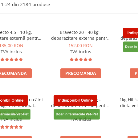
1-
24
din
2184
produse
.5 - 10 kg,
Bravecto 20 - 40 kg -
Brav
tare externă pentru
deparazitare externa pentru
deparazi
câini
caini
135,00 RON
152,00 RON
TVA inclus
TVA inclus
RECOMANDA
PRECOMANDA
P
1400 mg pentru câini
Bravecto 2 - 4,5 kg -
1kg Hill'
 kg, 1 comprimat
deparazitare externa pentru
dieta ve
abil, deparazitare
caini
cu prob
169,00 RON
125,00 RON
mpotriva puricilor și
TVA inclus
TVA inclus
r, protecție până la
2 săptămâni