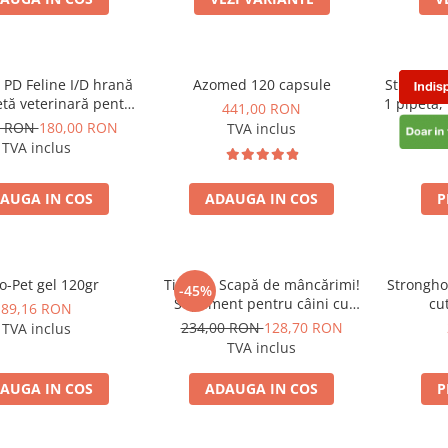
s PD Feline I/D hrană
Azomed 120 capsule
Stronghol
etă veterinară pentru
1 pipetă,
441,00 RON
u probleme digestive
si in
0 RON
180,00 RON
TVA inclus
TVA inclus
AUGA IN COS
ADAUGA IN COS
P
o-Pet gel 120gr
Tipaw – Scapă de mâncărimi!
Strongho
-45%
Supliment pentru câini cu
cut
89,16 RON
probleme de piele, 60 de
Depar
234,00 RON
128,70 RON
TVA inclus
comprimate masticabile moi
inte
TVA inclus
AUGA IN COS
ADAUGA IN COS
P