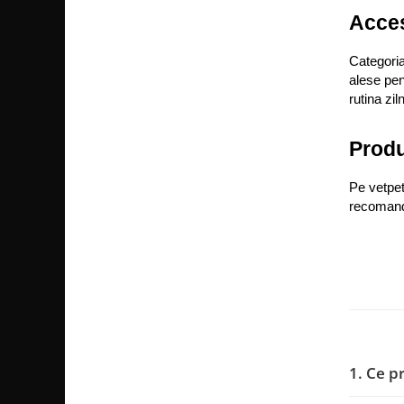
Acces
Categoria
alese pen
rutina zil
Produ
Pe vetpet
recomanda
1. Ce p