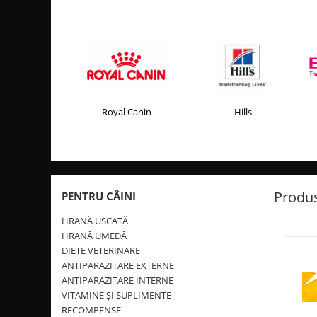
PLICURI
SALAM
CONSERVE
SUPA
DIETE VETERINARE
DIETE VETERINARE
DIETĂ USCATĂ
ROYAL CANIN DIETE
DIETĂ UMEDĂ
HILLS PD
ANTIPARAZITARE EXTERNE
Calibra Diets
Royal Canin
Hills
PIPETE
MONGE
ADVANTAGE
ANTIPARAZITARE EXTERNE
PASTILE
PIPETE
ANTIPARAZITARE INTERNE
ZGĂRZI
Produs
PENTRU CÂINI
ACCESORII
COMPRIMATE
HRANĂ USCATĂ
NISIP
ANTIPARAZITARE INTERNE
HRANĂ UMEDĂ
SUPLIMENTE
VITAMINE ȘI SUPLIMENTE
DIETE VETERINARE
ANTIPARAZITARE EXTERNE
NUTRACEUTICE
ANTIPARAZITARE INTERNE
C
VITAMINE
VITAMINE ȘI SUPLIMENTE
T
RECOMPENSE
i
RECOMPENSE