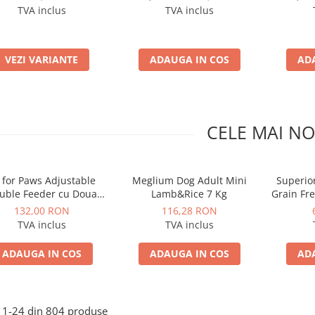
pentru câini
TVA inclus
TVA inclus
VEZI VARIANTE
ADAUGA IN COS
AD
CELE MAI NO
l for Paws Adjustable
Meglium Dog Adult Mini
Superio
uble Feeder cu Doua
Lamb&Rice 7 Kg
Grain Fre
Boluri 2x750 ML
132,00 RON
116,28 RON
TVA inclus
TVA inclus
ADAUGA IN COS
ADAUGA IN COS
AD
1-
24
din
804
produse