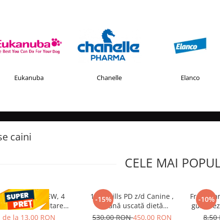
Eukanuba
Chanelle
Elanco
e caini
CELE MAI POPU
ESTAL PLUS CHEW, 4
10kg Hills PD z/d Canine ,
Fresh Fa
-15%
-10%
ablete deparazitare
hrană uscată dietă
gust irez
nterna pentru caini
veterinară hipoalergenică
de la 13,00 RON
530,00 RON
450,00 RON
8,50