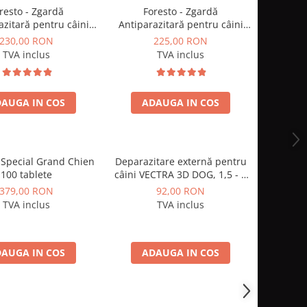
resto - Zgardă
Foresto - Zgardă
azitară pentru câini
Antiparazitară pentru câini
te 8 kg (70 cm), până
mici și pisici (38 cm)
230,00 RON
225,00 RON
 luni de protecție
TVA inclus
TVA inclus
riva purecilor și
căpușelor
AUGA IN COS
ADAUGA IN COS
 Special Grand Chien
Deparazitare externă pentru
100 tablete
câini VECTRA 3D DOG, 1,5 - 4
KG - set 3 pipete
379,00 RON
92,00 RON
TVA inclus
TVA inclus
AUGA IN COS
ADAUGA IN COS