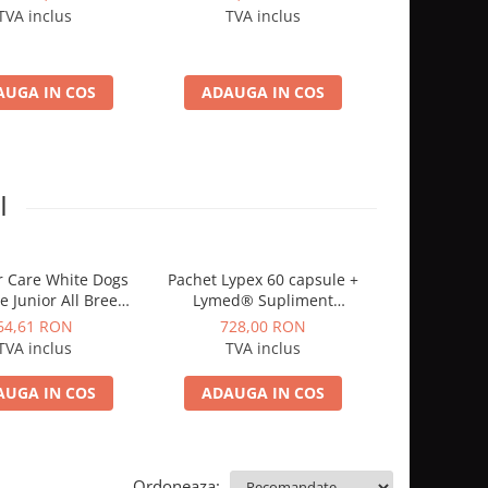
până la 8 lun
TVA inclus
TVA inclus
TVA 
împotriva 
căpu
AUGA IN COS
ADAUGA IN COS
ADAUGA
I
r Care White Dogs
Pachet Lypex 60 capsule +
Zgarda ant
e Junior All Breeds
Lymed® Supliment
pentru câini 
cu Somon
Premium cu enzime
Fletcare, 35 
64,61 RON
728,00 RON
21,0
pancreatice pentru câini și
pentru plimb
TVA inclus
TVA inclus
TVA 
pisici – suport în sindromul
de malabsorbție
AUGA IN COS
ADAUGA IN COS
ADAUGA
Ordoneaza: