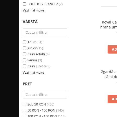
BULLDOG FRANCEZ
(2)
Vezi mai multe
VÂRSTĂ
Royal C
hrana um
Adult
(51)
Junior
(15)
AD
Câini Adulți
(4)
Senior
(3)
Câini Juniori
(3)
Zgardă a
Vezi mai multe
câini d
PREȚ
AD
Sub 50 RON
(455)
50 RON - 100 RON
(145)
100 RON - 150 RON
(114)