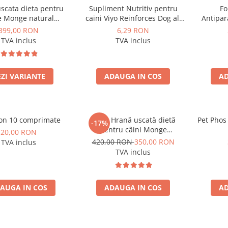
scata dieta pentru
Supliment Nutritiv pentru
Fo
e Monge natural
caini Viyo Reinforces Dog all
Antipar
almon/Tonno
ages 1 x 30ml
mari pes
399,00 RON
6,29 RON
(SOMON, TON) 12KG
la 8
TVA inclus
TVA inclus
împot
EZI VARIANTE
ADAUGA IN COS
AD
on 10 comprimate
12 kg Hrană uscată dietă
Pet Phos
-17%
pentru câini Monge
20,00 RON
Gastrointestinal Canine
420,00 RON
350,00 RON
TVA inclus
TVA inclus
AUGA IN COS
ADAUGA IN COS
AD