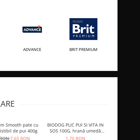
ADVANCE
BRIT PREMIUM
LARE
rm Smooth pate cu
BIODOG PLIC PUI SI VITA IN
Foresto
istibil de pui 400g
SOS 100G, hrană umedă
Antiparazitar
pentru câini adulți
mari peste 
 RON
7,65 RON
1,70 RON
230,