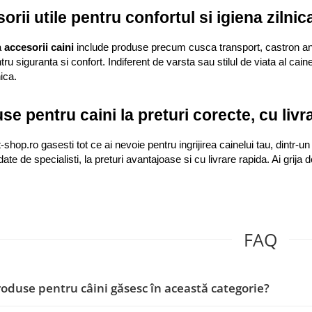
orii utile pentru confortul si igiena zilnic
 
accesorii caini
 include produse precum cusca transport, castron anti
tru siguranta si confort. Indiferent de varsta sau stilul de viata al cai
nica.
se pentru caini la preturi corecte, cu livr
-shop.ro gasesti tot ce ai nevoie pentru ingrijirea cainelui tau, dintr-
te de specialisti, la preturi avantajoase si cu livrare rapida. Ai grija 
FAQ
roduse pentru câini găsesc în această categorie?