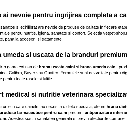
e ai nevoie pentru ingrijirea completa a ca
sanatos si echilibrat are nevoie de produse de calitate in fiecare etapa
ntiale pentru nutritie, igiena, sanatate si confort. Selectia vetpet-shop
e, pana la accesorii si tratamente.
 umeda si uscata de la branduri premiu
tr-o gama extinsa de 
hrana uscata caini
 si 
hrana umeda caini
, pro
mina, Calibra, Bayer sau Quattro. Formulele sunt dezvoltate pentru diges
e pentru toate rasele si taliile.
t medical si nutritie veterinara specializa
zurile in care cainele tau necesita o dieta speciala, oferim 
hrana diet
produse farmaceutice pentru caini
 precum: 
antiparazitare interne
aini
. Acestea sustin sanatatea generala si previn afectiunile comune.