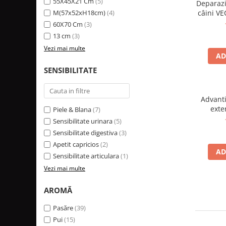
55X45X21 Cm
(5)
Deparazi
M(57x52xH18cm)
(4)
câini V
KG
60X70 Cm
(3)
13 cm
(3)
Vezi mai multe
AD
SENSIBILITATE
Advanti
exte
Piele & Blana
(7)
antică
Sensibilitate urinara
(5)
Sensibilitate digestiva
(3)
Apetit capricios
(2)
AD
Sensibilitate articulara
(1)
Vezi mai multe
AROMĂ
Pasăre
(39)
Pui
(15)