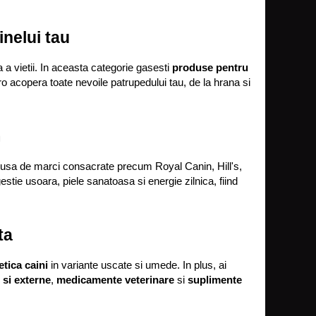
inelui tau
 a vietii. In aceasta categorie gasesti 
produse pentru 
.ro acopera toate nevoile patrupedului tau, de la hrana si 
m
dusa de marci consacrate precum Royal Canin, Hill's, 
tie usoara, piele sanatoasa si energie zilnica, fiind 
ta
etica caini
 in variante uscate si umede. In plus, ai 
 si externe
, 
medicamente veterinare
 si 
suplimente 