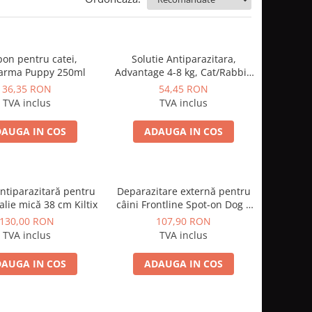
on pentru catei,
Solutie Antiparazitara,
arma Puppy 250ml
Advantage 4-8 kg, Cat/Rabbit,
1 pipeta
36,35 RON
54,45 RON
TVA inclus
TVA inclus
AUGA IN COS
ADAUGA IN COS
ntiparazitară pentru
Deparazitare externă pentru
talie mică 38 cm Kiltix
câini Frontline Spot-on Dog S
2-10 kg - cutie cu 3 pipete
130,00 RON
107,90 RON
TVA inclus
TVA inclus
AUGA IN COS
ADAUGA IN COS