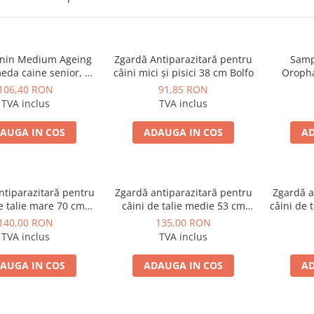
anin Medium Ageing
Zgardă Antiparazitară pentru
Samp
eda caine senior, 10
câini mici și pisici 38 cm Bolfo
Oroph
x 140 g
106,40 RON
91,85 RON
TVA inclus
TVA inclus
AUGA IN COS
ADAUGA IN COS
AD
ntiparazitară pentru
Zgardă antiparazitară pentru
Zgardă a
e talie mare 70 cm
câini de talie medie 53 cm
câini de 
Kiltix
Kiltix
140,00 RON
135,00 RON
TVA inclus
TVA inclus
AUGA IN COS
ADAUGA IN COS
AD