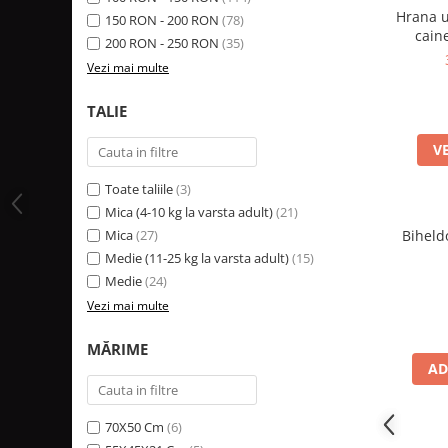
Hrana u
150 RON - 200 RON
(78)
cain
200 RON - 250 RON
(35)
Hypoallergenic S
Vezi mai multe
TALIE
V
Toate taliile
(3)
Mica (4-10 kg la varsta adult)
(21)
Mica
(27)
Biheld
Medie (11-25 kg la varsta adult)
(15)
Medie
(24)
Vezi mai multe
MĂRIME
AD
70X50 Cm
(6)