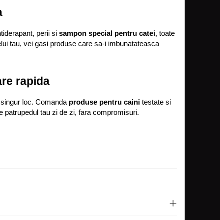
a
derapant, perii si 
sampon special pentru catei
, toate 
nelui tau, vei gasi produse care sa-i imbunatateasca 
are rapida
un singur loc. Comanda 
produse pentru caini
 testate si 
de patrupedul tau zi de zi, fara compromisuri.