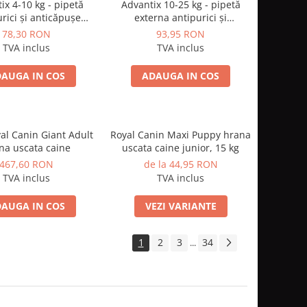
ix 4-10 kg - pipetă
Advantix 10-25 kg - pipetă
rici și anticăpușe
externa antipurici și
pentru caini
anticăpușe pentru caini
78,30 RON
93,95 RON
TVA inclus
TVA inclus
AUGA IN COS
ADAUGA IN COS
al Canin Giant Adult
Royal Canin Maxi Puppy hrana
na uscata caine
uscata caine junior, 15 kg
467,60 RON
de la 44,95 RON
TVA inclus
TVA inclus
AUGA IN COS
VEZI VARIANTE
1
2
3
34
...