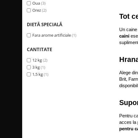
Oua
(3)
Orez
(2)
Tot c
DIETĂ SPECIALĂ
Un caine 
Fara arome artificiale
(1)
caini
 ese
supliment
CANTITATE
Hrana
12 kg
(2)
3 kg
(1)
Alege din
1,5 kg
(1)
Brit, Far
disponibil
Supor
Pentru ca
acces la 
pentru c