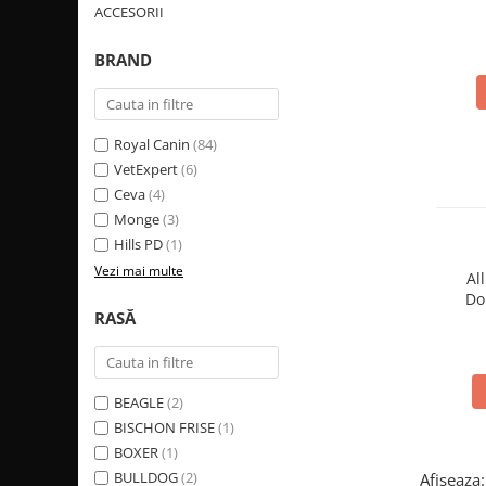
ACCESORII
ACCESORII
TRIXIE
BRAND
JUCARII
HĂINUȚE
Masina de tuns
Royal Canin
(84)
Perie
VetExpert
(6)
Recipient hrana
Ceva
(4)
Monge
(3)
Hills PD
(1)
Vezi mai multe
Al
Do
RASĂ
BEAGLE
(2)
BISCHON FRISE
(1)
BOXER
(1)
BULLDOG
(2)
Afiseaza: