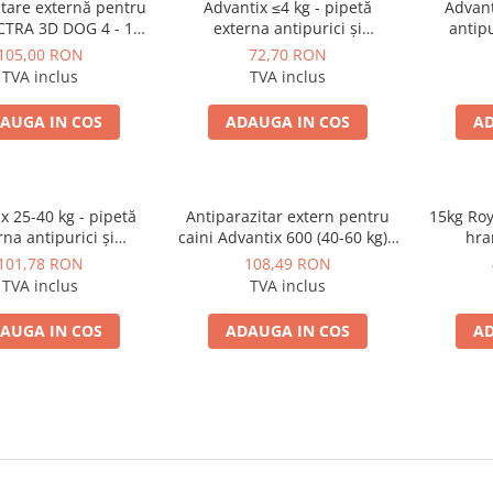
tare externă pentru
Advantix ≤4 kg - pipetă
Advant
ECTRA 3D DOG 4 - 10
externa antipurici și
antipu
 - set 3 pipete
anticăpușe pentru caini
105,00 RON
72,70 RON
TVA inclus
TVA inclus
AUGA IN COS
ADAUGA IN COS
AD
x 25-40 kg - pipetă
Antiparazitar extern pentru
15kg Roy
rna antipurici și
caini Advantix 600 (40-60 kg) -
hra
pușe pentru caini
pipeta antipurici si anticapuse
101,78 RON
108,49 RON
TVA inclus
TVA inclus
AUGA IN COS
ADAUGA IN COS
AD