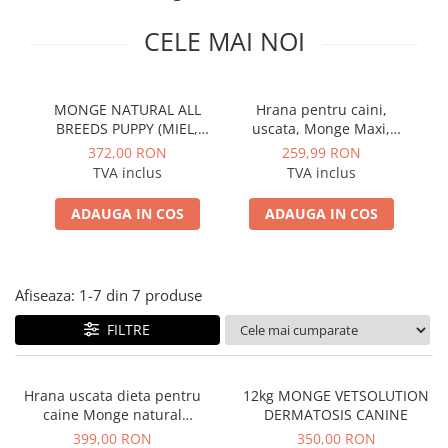
PLICURI
SALAM
CONSERVE
CELE MAI NOI
SUPA
DIETE VETERINARE
DIETE VETERINARE
DIETĂ USCATĂ
ROYAL CANIN DIETE
MONGE NATURAL ALL
Hrana pentru caini,
DIETĂ UMEDĂ
BREEDS PUPPY (MIEL,
uscata, Monge Maxi,
HILLS PD
ANTIPARAZITARE EXTERNE
OREZ) 12kg
pentru adulti, hrana
372,00 RON
259,99 RON
Calibra Diets
superpremium, aroma de
TVA inclus
TVA inclus
PIPETE
MONGE
pui, caini de talie mare,
ADVANTAGE
substante nutritive de
ANTIPARAZITARE EXTERNE
ADAUGA IN COS
ADAUGA IN COS
inalta calitate, imbogatite
PASTILE
PIPETE
cu XOS, buna functionare
ANTIPARAZITARE INTERNE
a florei intes
ZGĂRZI
ACCESORII
COMPRIMATE
Afiseaza:
1-
7
din
7
produse
NISIP
ANTIPARAZITARE INTERNE
FILTRE
SUPLIMENTE
VITAMINE ȘI SUPLIMENTE
NUTRACEUTICE
Hrana uscata dieta pentru
12kg MONGE VETSOLUTION
VITAMINE
caine Monge natural
DERMATOSIS CANINE
RECOMPENSE
Hypoallergenic Salmon/Tonno
399,00 RON
350,00 RON