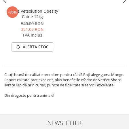
Monge Vetsolution Obesity
-35%
Caine 12kg
540,00 RON
351,00 RON
TVA inclus
ALERTA STOC
Cauți hrană de calitate premium pentru câini? Poți alege gama Monge.
Raport calitate-preț excelent, plus beneficiile oferite de
VetPet-Shop
:
livrare rapidă prin curier, puncte de fidelitate și servicii excelente!
Din dragoste pentru animale!
NEWSLETTER