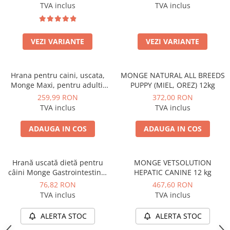
(SOMON, TON) 12KG
TVA inclus
TVA inclus
ACCESORII
TRIXIE
JUCARII
VEZI VARIANTE
VEZI VARIANTE
HĂINUȚE
Masina de tuns
Hrana pentru caini, uscata,
MONGE NATURAL ALL BREEDS
Perie
Monge Maxi, pentru adulti,
PUPPY (MIEL, OREZ) 12kg
Recipient hrana
hrana superpremium, aroma
259,99 RON
372,00 RON
de pui, caini de talie mare,
TVA inclus
TVA inclus
substante nutritive de inalta
calitate, imbogatite cu XOS,
ADAUGA IN COS
ADAUGA IN COS
buna functionare a florei intes
Hrană uscată dietă pentru
MONGE VETSOLUTION
câini Monge Gastrointestinal
HEPATIC CANINE 12 kg
Canine 2kg
76,82 RON
467,60 RON
TVA inclus
TVA inclus
ALERTA STOC
ALERTA STOC