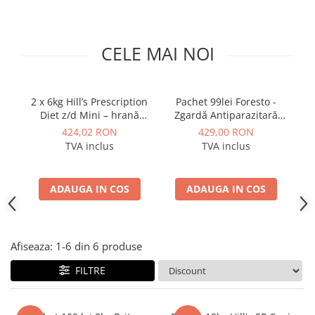
ACCESORII
TRIXIE
CELE MAI NOI
JUCARII
HĂINUȚE
Masina de tuns
2 x 6kg Hill’s Prescription
Pachet 99lei Foresto -
P
Perie
Diet z/d Mini – hrană
Zgardă Antiparazitară
Recipient hrana
hipoalergenică pentru
pentru câini mici și pisici
pe
424,02 RON
429,00 RON
câini
(38 cm) + 330lei Masina
TVA inclus
TVA inclus
de tuns profesionala
Ad
pentru caini si pisici
p
ADAUGA IN COS
ADAUGA IN COS
Afiseaza:
1-
6
din
6
produse
FILTRE