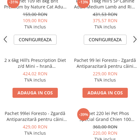
Pachet 109 lei 8kg Brit
Pachet 18kg Hill's SP Canine
-31%
-13%
Premium by Nature Cat Adult
Adult Medium Lamb and Rice
Chicken, hrana uscata pentru
Value Pack + Deparazitare
159,00 RON
431,53 RON
pisici adulte + 162 lei Vectra
externa Zeronil 268mg 20-
109,00 RON
375,57 RON
Felis, spot-on, deparazitare
40kg
TVA inclus
TVA inclus
externa pentru pisici, 3 pipete
CONFIGUREAZA
CONFIGUREAZA
2 x 6kg Hill’s Prescription Diet
Pachet 99 lei Foresto - Zgardă
z/d Mini – hrană
Antiparazitară pentru câini
hipoalergenică pentru câini
mici și pisici (38 cm) + 130 lei
424,02 RON
229,00 RON
3kg Advance Sterilized Cat –
TVA inclus
TVA inclus
Hrană uscată pentru pisici
adulte sterilizate
ADAUGA IN COS
ADAUGA IN COS
Pachet 99lei Foresto - Zgardă
Pachet 220 lei Pet Phos
-39%
Antiparazitară pentru câini
Special Grand Chien 100
mici și pisici (38 cm) + 330lei
tablete + 4 x 112,5lei Hexy Pet
429,00 RON
360,00 RON
Masina de tuns profesionala
Phos 60 comprimate
TVA inclus
220,00 RON
pentru caini si pisici
TVA inclus