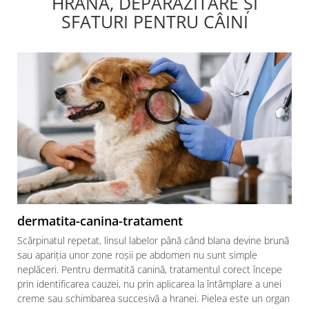
HRANĂ, DEPARAZITARE ȘI
SFATURI PENTRU CÂINI
dermatita-canina-tratament
Scărpinatul repetat, linsul labelor până când blana devine brună
sau apariția unor zone roșii pe abdomen nu sunt simple
neplăceri. Pentru dermatită canină, tratamentul corect începe
prin identificarea cauzei, nu prin aplicarea la întâmplare a unei
creme sau schimbarea succesivă a hranei. Pielea este un organ