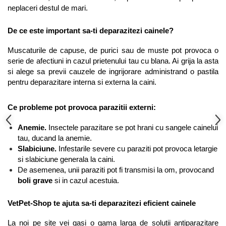
neplaceri destul de mari. 
De ce este important sa-ti deparazitezi cainele?
Muscaturile de capuse, de purici sau de muste pot provoca o 
serie de afectiuni in cazul prietenului tau cu blana. Ai grija la asta 
si alege sa previi cauzele de ingrijorare administrand o pastila 
pentru deparazitare interna si externa la caini.
Ce probleme pot provoca parazitii externi:
Anemie.
 Insectele parazitare se pot hrani cu sangele cainelui 
tau, ducand la anemie. 
Slabiciune. 
Infestarile severe cu paraziti pot provoca letargie 
si slabiciune generala la caini.
De asemenea, unii paraziti pot fi transmisi la om, provocand 
boli grave 
si in cazul acestuia.
VetPet-Shop te ajuta sa-ti deparazitezi eficient cainele 
La noi pe site vei gasi o gama larga de solutii antiparazitare 