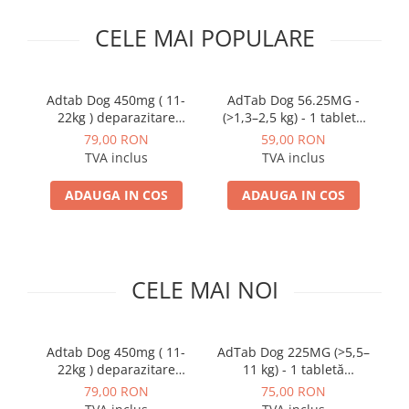
PLICURI
SALAM
CONSERVE
CELE MAI POPULARE
SUPA
DIETE VETERINARE
DIETE VETERINARE
DIETĂ USCATĂ
ROYAL CANIN DIETE
Adtab Dog 450mg ( 11-
AdTab Dog 56.25MG -
DIETĂ UMEDĂ
22kg ) deparazitare
(>1,3–2,5 kg) - 1 tabletă
HILLS PD
ANTIPARAZITARE EXTERNE
externa pentru caini
antiparazitara externa
79,00 RON
59,00 RON
Calibra Diets
pentru caini
TVA inclus
TVA inclus
PIPETE
MONGE
ADVANTAGE
ANTIPARAZITARE EXTERNE
ADAUGA IN COS
ADAUGA IN COS
PASTILE
PIPETE
ANTIPARAZITARE INTERNE
ZGĂRZI
ACCESORII
COMPRIMATE
CELE MAI NOI
NISIP
ANTIPARAZITARE INTERNE
SUPLIMENTE
VITAMINE ȘI SUPLIMENTE
NUTRACEUTICE
Adtab Dog 450mg ( 11-
AdTab Dog 225MG (>5,5–
22kg ) deparazitare
11 kg) - 1 tabletă
(
VITAMINE
externa pentru caini
antiparazitara externa
a
79,00 RON
75,00 RON
RECOMPENSE
pentru caini