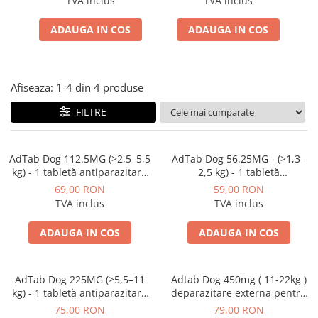
TVA inclus
TVA inclus
ACCESORII
ADAUGA IN COS
ADAUGA IN COS
TRIXIE
JUCARII
HĂINUȚE
Afiseaza:
1-
4
din
4
produse
Masina de tuns
Perie
FILTRE
Recipient hrana
AdTab Dog 112.5MG (>2,5–5,5
AdTab Dog 56.25MG - (>1,3–
kg) - 1 tabletă antiparazitara
2,5 kg) - 1 tabletă
externa pentru caini
antiparazitara externa pentru
69,00 RON
59,00 RON
caini
TVA inclus
TVA inclus
ADAUGA IN COS
ADAUGA IN COS
AdTab Dog 225MG (>5,5–11
Adtab Dog 450mg ( 11-22kg )
kg) - 1 tabletă antiparazitara
deparazitare externa pentru
externa pentru caini
caini
75,00 RON
79,00 RON