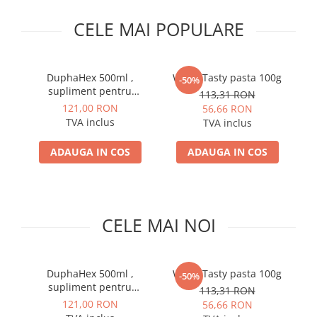
PLICURI
SALAM
CONSERVE
CELE MAI POPULARE
SUPA
DIETE VETERINARE
DIETE VETERINARE
DIETĂ USCATĂ
ROYAL CANIN DIETE
DuphaHex 500ml ,
WeVit Tasty pasta 100g
-50%
DIETĂ UMEDĂ
supliment pentru
HILLS PD
113,31 RON
ANTIPARAZITARE EXTERNE
animale
121,00 RON
56,66 RON
Calibra Diets
TVA inclus
PIPETE
TVA inclus
MONGE
ADVANTAGE
ANTIPARAZITARE EXTERNE
ADAUGA IN COS
ADAUGA IN COS
PASTILE
PIPETE
ANTIPARAZITARE INTERNE
ZGĂRZI
ACCESORII
COMPRIMATE
CELE MAI NOI
NISIP
ANTIPARAZITARE INTERNE
SUPLIMENTE
VITAMINE ȘI SUPLIMENTE
NUTRACEUTICE
DuphaHex 500ml ,
WeVit Tasty pasta 100g
-50%
VITAMINE
supliment pentru
113,31 RON
animale
121,00 RON
56,66 RON
RECOMPENSE