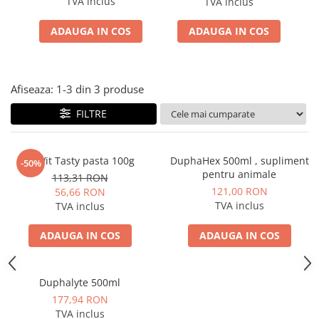
TVA inclus
TVA inclus
ACCESORII
ADAUGA IN COS
ADAUGA IN COS
TRIXIE
JUCARII
HĂINUȚE
Masina de tuns
Afiseaza:
1-
3
din
3
produse
Perie
FILTRE
Recipient hrana
WeVit Tasty pasta 100g
DuphaHex 500ml , supliment
-50%
pentru animale
113,31 RON
121,00 RON
56,66 RON
TVA inclus
TVA inclus
ADAUGA IN COS
ADAUGA IN COS
Duphalyte 500ml
177,94 RON
TVA inclus