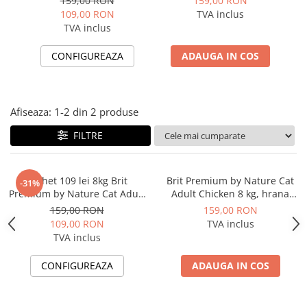
159,00 RON
159,00 RON
ACCESORII
uscata pentru pisici
pisici adulte
109,00 RON
TVA inclus
adulte + 162 lei Vectra
TVA inclus
TRIXIE
Felis, spot-on,
JUCARII
deparazitare externa
CONFIGUREAZA
ADAUGA IN COS
pentru pisici, 3 pipete
HĂINUȚE
Masina de tuns
Perie
Afiseaza:
1-
2
din
2
produse
Recipient hrana
FILTRE
Pachet 109 lei 8kg Brit
Brit Premium by Nature Cat
-31%
Premium by Nature Cat Adult
Adult Chicken 8 kg, hrana
Chicken, hrana uscata pentru
uscata pentru pisici adulte
159,00 RON
159,00 RON
pisici adulte + 162 lei Vectra
109,00 RON
TVA inclus
Felis, spot-on, deparazitare
TVA inclus
externa pentru pisici, 3 pipete
CONFIGUREAZA
ADAUGA IN COS