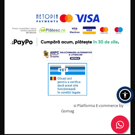
Creat cu ❤ și cu 🧠 de TrifanDan.ro
si
Platforma E-commerce by
Gomag