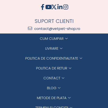
ACCESORII
TRIXIE
JUCARII
SUPORT CLIENTI
HĂINUȚE
contact@vetpet-shop.ro
Masina de tuns
Perie
CUM CUMPAR
Recipient hrana
LIVRARE
POLITICA DE CONFIDENTIALITATE
POLITICA DE RETUR
CONTACT
BLOG
METODE DE PLATA
TERMENI SI CONDITII