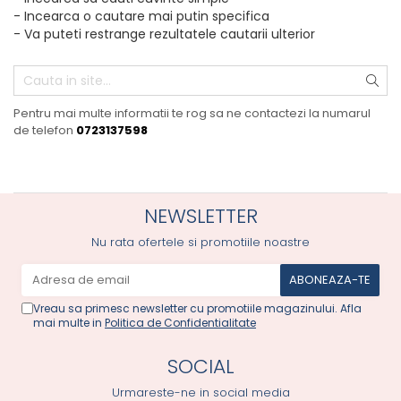
PLICURI
- Incearca o cautare mai putin specifica
SALAM
CONSERVE
- Va puteti restrange rezultatele cautarii ulterior
SUPA
DIETE VETERINARE
DIETE VETERINARE
DIETĂ USCATĂ
ROYAL CANIN DIETE
DIETĂ UMEDĂ
Pentru mai multe informatii te rog sa ne contactezi la numarul
HILLS PD
ANTIPARAZITARE EXTERNE
de telefon
0723137598
Calibra Diets
PIPETE
MONGE
ADVANTAGE
ANTIPARAZITARE EXTERNE
PASTILE
NEWSLETTER
PIPETE
ANTIPARAZITARE INTERNE
ZGĂRZI
Nu rata ofertele si promotiile noastre
ACCESORII
COMPRIMATE
NISIP
ANTIPARAZITARE INTERNE
SUPLIMENTE
Vreau sa primesc newsletter cu promotiile magazinului. Afla
VITAMINE ȘI SUPLIMENTE
mai multe in
Politica de Confidentialitate
NUTRACEUTICE
SOCIAL
VITAMINE
RECOMPENSE
Urmareste-ne in social media