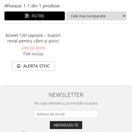
PLICURI
Afiseaza:
1-
1
din
1
produse
SALAM
CONSERVE
SUPA
FILTRE
DIETE VETERINARE
DIETE VETERINARE
DIETĂ USCATĂ
ROYAL CANIN DIETE
DIETĂ UMEDĂ
Azovet 120 capsule – Suport
HILLS PD
renal pentru câini și pisici
ANTIPARAZITARE EXTERNE
Calibra Diets
299,00 RON
PIPETE
MONGE
TVA inclus
ADVANTAGE
ANTIPARAZITARE EXTERNE
ALERTA STOC
PASTILE
PIPETE
ANTIPARAZITARE INTERNE
ZGĂRZI
ACCESORII
COMPRIMATE
NISIP
NEWSLETTER
ANTIPARAZITARE INTERNE
SUPLIMENTE
VITAMINE ȘI SUPLIMENTE
Nu rata ofertele si promotiile noastre
NUTRACEUTICE
VITAMINE
RECOMPENSE