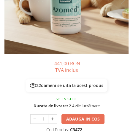
PLICURI
SALAM
CONSERVE
SUPA
DIETE VETERINARE
DIETE VETERINARE
DIETĂ USCATĂ
ROYAL CANIN DIETE
DIETĂ UMEDĂ
HILLS PD
ANTIPARAZITARE EXTERNE
Calibra Diets
PIPETE
MONGE
ADVANTAGE
ANTIPARAZITARE EXTERNE
441,00 RON
PASTILE
TVA inclus
PIPETE
ANTIPARAZITARE INTERNE
ZGĂRZI
ACCESORII
22
oameni se uită la acest produs
COMPRIMATE
NISIP
ANTIPARAZITARE INTERNE
IN STOC
SUPLIMENTE
VITAMINE ȘI SUPLIMENTE
Durata de livrare:
2-4 zile lucrătoare
NUTRACEUTICE
ADAUGA IN COS
VITAMINE
RECOMPENSE
Cod Produs:
C3472