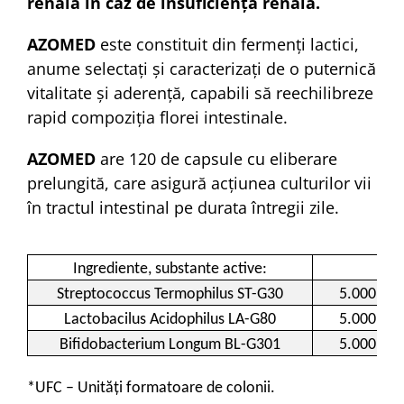
renală în caz de insuficiență renală.
AZOMED
este constituit din fermenți lactici,
anume selectați și caracterizați de o puternică
vitalitate și aderență, capabili să reechilibreze
rapid compoziția florei intestinale.
AZOMED
are 120 de capsule cu eliberare
prelungită, care asigură acțiunea culturilor vii
în tractul intestinal pe durata întregii zile.
Ingrediente, substante active:
Streptococcus Termophilus ST-G30
5.000.000
Lactobacilus Acidophilus LA-G80
5.000.000
Bifidobacterium Longum BL-G301
5.000.000
*UFC – Unități formatoare de colonii.