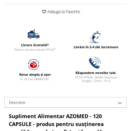
ACCESORII
Adauga la Favorite
TRIXIE
JUCARII
HĂINUȚE
Masina de tuns
Perie
Livrare Gratuită*
Livrăm în 2-4 zile lucratoare
Pentru comenzi peste 99 lei*
Recipient hrana
Răspundem nevoilor tale.
Retur simplu și ușor
0723137598 - Medic Veterinar
În 14 zile GARANTAT.
Dragoș - Zilnic : 9-12
Descriere
Supliment Alimentar AZOMED - 120
CAPSULE
- produs pentru susținerea