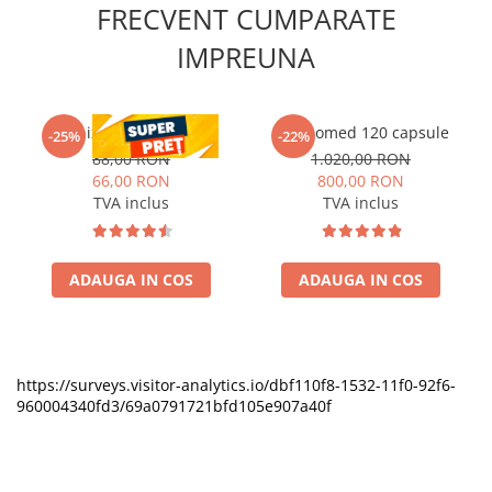
FRECVENT CUMPARATE
IMPREUNA
RenixVet 60 capsule
2 x Azomed 120 capsule
-25%
-22%
88,00 RON
1.020,00 RON
66,00 RON
800,00 RON
TVA inclus
TVA inclus
ADAUGA IN COS
ADAUGA IN COS
https://surveys.visitor-analytics.io/dbf110f8-1532-11f0-92f6-
960004340fd3/69a0791721bfd105e907a40f