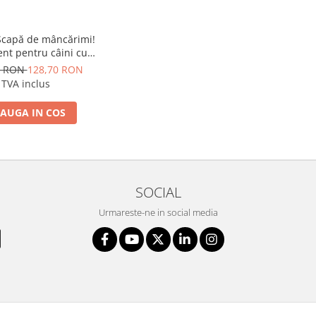
Scapă de mâncărimi!
nt pentru câini cu
me de piele, 60 de
0 RON
128,70 RON
te masticabile moi
TVA inclus
AUGA IN COS
SOCIAL
Urmareste-ne in social media