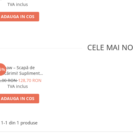
iele, 60 de comprimate
TVA inclus
masticabile moi
ADAUGA IN COS
CELE MAI NO
Tipaw – Scapă de
5%
ncărimi! Supliment
tru câini cu probleme
4,00 RON
128,70 RON
iele, 60 de comprimate
TVA inclus
masticabile moi
ADAUGA IN COS
1-
1
din
1
produse