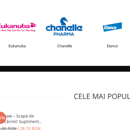
Eukanuba
Chanelle
Elanco
CELE MAI POPU
Tipaw – Scapă de
5%
ncărimi! Supliment
tru câini cu probleme
4,00 RON
128,70 RON