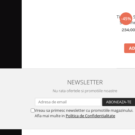
Tipaw – 
-45%
Suplime
proble
234,0
comprima
AD
NEWSLETTER
Nu rata ofertele si promotiile noastre
Vreau sa primesc newsletter cu promotiile magazinului.
Afla mai multe in
Politica de Confidentialitate