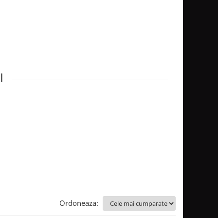
I
Ordoneaza: