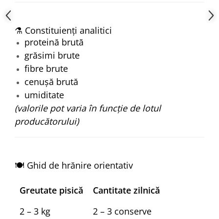
⚗️ Constituienți analitici
proteină brută
grăsimi brute
fibre brute
cenușă brută
umiditate
(valorile pot varia în funcție de lotul
producătorului)
🍽️ Ghid de hrănire orientativ
Greutate pisică
Cantitate zilnică
2 – 3 kg
2 – 3 conserve