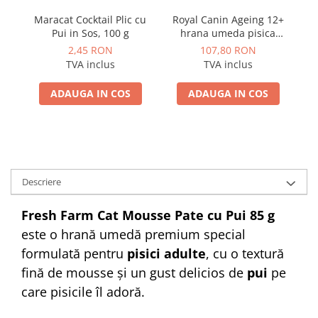
Maracat Cocktail Plic cu
Royal Canin Ageing 12+
Ro
Pui in Sos, 100 g
hrana umeda pisica
Gr
senior, 12 x 85 g
in
2,45 RON
107,80 RON
TVA inclus
TVA inclus
ADAUGA IN COS
ADAUGA IN COS
Descriere
Fresh Farm Cat Mousse Pate cu Pui 85 g
este o hrană umedă premium special
formulată pentru
pisici adulte
, cu o textură
fină de mousse și un gust delicios de
pui
pe
care pisicile îl adoră.