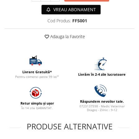
ACCESORII
VREAU ABONAMENT
TRIXIE
Cod Produs:
FF5001
JUCARII
HĂINUȚE
Adauga la Favorite
Masina de tuns
Perie
Recipient hrana
Livrare Gratuită*
Livrăm în 2-4 zile lucratoare
Pentru comenzi peste 99 lei*
Răspundem nevoilor tale.
Retur simplu și ușor
0723137598 - Medic Veterinar
În 14 zile GARANTAT.
Dragoș - Zilnic : 9-12
PRODUSE ALTERNATIVE