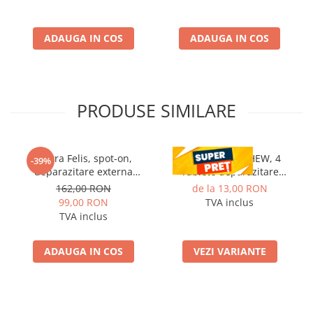
ADAUGA IN COS
ADAUGA IN COS
PRODUSE SIMILARE
Vectra Felis, spot-on,
CESTAL PLUS CHEW, 4
-39%
deparazitare externa
Tablete deparazitare
pentru pisici, 3 pipete
interna pentru caini
162,00 RON
de la 13,00 RON
99,00 RON
TVA inclus
TVA inclus
ADAUGA IN COS
VEZI VARIANTE