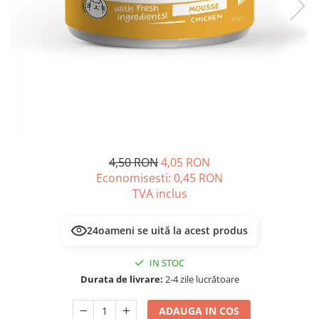
PLICURI
SALAM
CONSERVE
SUPA
DIETE VETERINARE
DIETE VETERINARE
DIETĂ USCATĂ
ROYAL CANIN DIETE
DIETĂ UMEDĂ
HILLS PD
ANTIPARAZITARE EXTERNE
Calibra Diets
PIPETE
MONGE
ADVANTAGE
ANTIPARAZITARE EXTERNE
PASTILE
4,50 RON
4,05 RON
PIPETE
Economisesti:
0,45
RON
ANTIPARAZITARE INTERNE
ZGĂRZI
TVA inclus
ACCESORII
COMPRIMATE
NISIP
ANTIPARAZITARE INTERNE
24
oameni se uită la acest produs
SUPLIMENTE
VITAMINE ȘI SUPLIMENTE
IN STOC
NUTRACEUTICE
Durata de livrare:
2-4 zile lucrătoare
VITAMINE
RECOMPENSE
ADAUGA IN COS