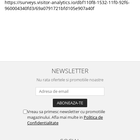
https://surveys.visitor-analytics.io/dbf110f8-1532-11f0-92f6-
960004340fd3/69a0791721bfd105e907a40f
NEWSLETTER
Nu rata ofertele si promotiile noastre
Vreau sa primesc newsletter cu promotiile
magazinului. Afla mai multe in
Politica de
Confidentialitate