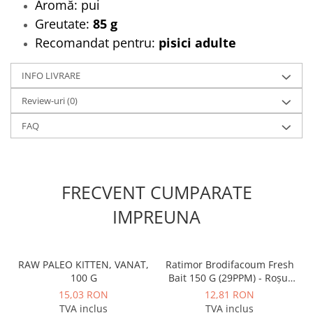
Aromă: pui
Greutate:
85 g
Recomandat pentru:
pisici adulte
INFO LIVRARE
Review-uri
(0)
FAQ
FRECVENT CUMPARATE
IMPREUNA
RAW PALEO KITTEN, VANAT,
Ratimor Brodifacoum Fresh
100 G
Bait 150 G (29PPM) - Roșu,
momeală pentru șoareci
15,03 RON
12,81 RON
TVA inclus
TVA inclus