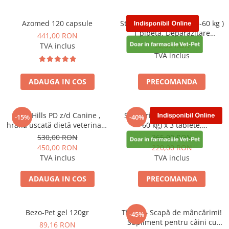
Azomed 120 capsule
Stronghold 360 mg ( 40-60 kg )
1 pipetă, Deparazitare
441,00 RON
externa si interna pentru
90,00 RON
TVA inclus
caini
TVA inclus
ADAUGA IN COS
PRECOMANDA
10kg Hills PD z/d Canine ,
Simparica Trio 72 mg (40.1 -
-15%
-40%
hrană uscată dietă veterinară
60 kg) x 3 tablete,
hipoalergenică pentru câini
deparazitare externa si
530,00 RON
365,00 RON
interna pentru caini
450,00 RON
220,00 RON
TVA inclus
TVA inclus
ADAUGA IN COS
PRECOMANDA
Bezo-Pet gel 120gr
Tipaw – Scapă de mâncărimi!
-45%
Supliment pentru câini cu
89,16 RON