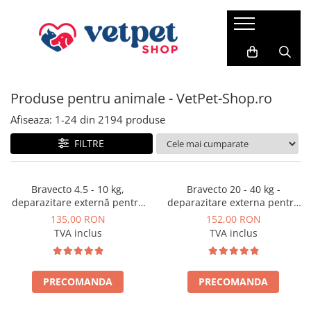
PENTRU CÂINI
PENTRU PISICI
PENTRU PĂSĂRI
FARMACIE VET
ACVARISTICĂ
CABINET VETERINAR
Antiparazitare
PROMEDIVET
Credelio Cat
HRANĂ USCATĂ
HRANĂ USCATĂ
FERTILIZANȚI
Produse pentru animale - VetPet-Shop.ro
ROYAL CANIN
Hrana pentru canari
RATICIDE
ACCESORII
Milbemax
ROYAL CANIN
ADVANCE CAT
VITAMINE
SUPORT CARDIAC
ACVARII
Neptra
Afiseaza:
1-
24
din
2194
produse
MONGE
Brit Premium Cat
SUPORT RENAL
Prazimec
FILTRE
FRISKIES
HILLS SP
SUPORT HEPATIC
Advance
JOSERA
BAVARO
SUPORT DIGESTIV
Sam Field
Bravecto 4.5 - 10 kg,
Bravecto 20 - 40 kg -
deparazitare externă pentru
deparazitare externa pentru
SUPORT ARTICULAR
SANABELLE
HILLS SP
câini
caini
135,00 RON
152,00 RON
TUNDRA
SUPORT NEURONAL
VIRBAC
TVA inclus
TVA inclus
VERY CAT
Suport pentru piele si blana
HRANĂ UMEDĂ
VIRBAC
Vitamine
CONSERVE
WHISKAS
PRECOMANDA
PRECOMANDA
PATE
HRANĂ UMEDĂ
PLICURI