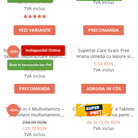
de la 90,00 RON
TVA inclus
ACCESORII
TVA inclus
TRIXIE
JUCARII
HĂINUȚE
VEZI VARIANTE
PRECOMANDA
Masina de tuns
Perie
Simparica 120mg (40-60kg) x 1
Superior Care Grain Free
-30%
Recipient hrana
tableta, deparazitare externa
Hrana Umeda cu Iepure si
pentru caini
Krill in Sos 85 Gr
100,00 RON
5,54 RON
70,00 RON
TVA inclus
TVA inclus
PRECOMANDA
ADAUGA IN COS
Tipaw 8-in-1 Multivitamins –
CESTAL PLUS CHEW, 4 Tablete
-45%
Supliment multivitaminic
deparazitare interna pentru
complet pentru câini, 60 de
caini
234,00 RON
de la 13,00 RON
comprimate masticabile moi,
128,70 RON
TVA inclus
Complex 8-în-1 cu vitamine,
TVA inclus