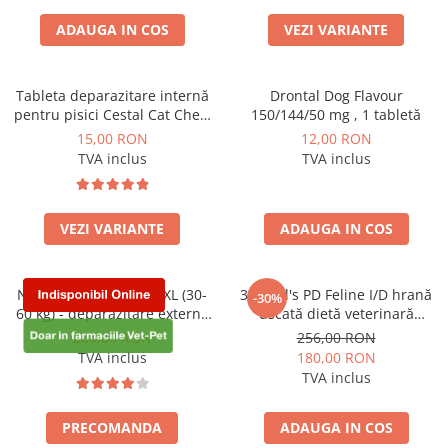
minerale și nutrienți esențiali
pentru energie, imunitate și s
ADAUGA IN COS
VEZI VARIANTE
Tableta deparazitare internă
Drontal Dog Flavour
pentru pisici Cestal Cat Chew
150/144/50 mg , 1 tabletă
2 comprimate
15,00 RON
12,00 RON
TVA inclus
TVA inclus
VEZI VARIANTE
ADAUGA IN COS
Nexgard Spectra Dog XL (30-
3kg Hill's PD Feline I/D hrană
-30%
60 kg) - deparazitare externă
uscată dietă veterinară
pentru câini, cutie cu 3
pentru pisici cu probleme
260,00 RON
256,00 RON
tablete
digestive
TVA inclus
180,00 RON
TVA inclus
PRECOMANDA
ADAUGA IN COS