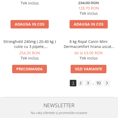
probleme de piele, 60 de
234,00 RON
TVA inclus
comprimate masticabile moi
128,70 RON
TVA inclus
ADAUGA IN COS
ADAUGA IN COS
Stronghold 240mg ( 20-40 kg )
8 kg Royal Canin Mini
cutie cu 3 pipete,
Dermacomfort hrana uscata
Deparazitare externa si
caine pentru prevenirea
254,20 RON
de la 63,00 RON
interna pentru caini
iritatiilor pielii
TVA inclus
TVA inclus
PRECOMANDA
VEZI VARIANTE
1
2
3
92
...
NEWSLETTER
Nu rata ofertele si promotiile noastre