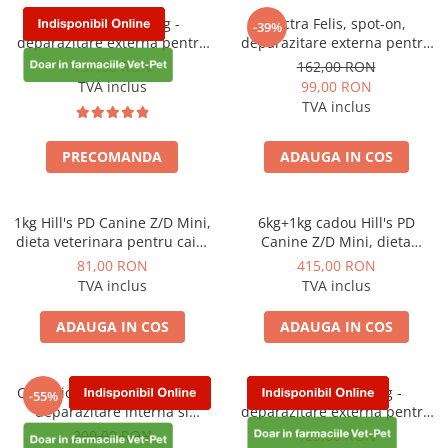
PLICURI
SALAM
Bravecto 10 - 20 kg -
Vectra Felis, spot-on,
-39%
CONSERVE
deparazitare externa pentru
deparazitare externa pentru
SUPA
DIETE VETERINARE
caini
pisici, 3 pipete
137,00 RON
162,00 RON
DIETE VETERINARE
TVA inclus
99,00 RON
DIETĂ USCATĂ
ROYAL CANIN DIETE
TVA inclus
DIETĂ UMEDĂ
HILLS PD
ANTIPARAZITARE EXTERNE
Calibra Diets
PRECOMANDA
ADAUGA IN COS
PIPETE
MONGE
ADVANTAGE
ANTIPARAZITARE EXTERNE
1kg Hill's PD Canine Z/D Mini,
6kg+1kg cadou Hill's PD
PASTILE
PIPETE
dieta veterinara pentru caini
Canine Z/D Mini, dieta
ANTIPARAZITARE INTERNE
cu probleme dermatologice
veterinara pentru caini cu
ZGĂRZI
81,00 RON
415,00 RON
probleme dermatologice
ACCESORII
TVA inclus
TVA inclus
COMPRIMATE
NISIP
ANTIPARAZITARE INTERNE
ADAUGA IN COS
ADAUGA IN COS
SUPLIMENTE
VITAMINE ȘI SUPLIMENTE
NUTRACEUTICE
Credelio Plus Dog 2.8-5.5kg ,
Bravecto 2 - 4,5 kg -
-55%
VITAMINE
deparazitare interna si
deparazitare externa pentru
externa pentru caini, 3 pastile
caini
RECOMPENSE
200,00 RON
125,00 RON