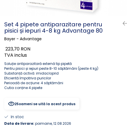
PLICURI
SALAM
CONSERVE
SUPA
DIETE VETERINARE
DIETE VETERINARE
Set 4 pipete antiparazitare pentru
DIETĂ USCATĂ
pisici și iepuri 4-8 kg Advantage 80
ROYAL CANIN DIETE
DIETĂ UMEDĂ
HILLS PD
Bayer - Advantage
ANTIPARAZITARE EXTERNE
Calibra Diets
223,70 RON
PIPETE
MONGE
TVA inclus
ADVANTAGE
ANTIPARAZITARE EXTERNE
PASTILE
Soluție antiparazitară externă tip pipetă
PIPETE
Pentru pisici și iepuri peste 8-10 săptămâni (peste 4 kg)
ANTIPARAZITARE INTERNE
Substanță activă: imidacloprid
ZGĂRZI
Eficientă împotriva puricilor
ACCESORII
COMPRIMATE
Perioadă de acțiune: 4 săptămâni
Cutia conține 4 pipete
NISIP
ANTIPARAZITARE INTERNE
SUPLIMENTE
VITAMINE ȘI SUPLIMENTE
25
oameni se uită la acest produs
NUTRACEUTICE
VITAMINE
In stoc
RECOMPENSE
Data de livrare:
poimaine, 12.08.2026