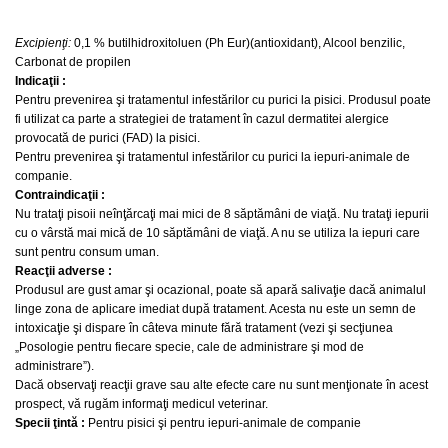
Excipienţi:
0,1 % butilhidroxitoluen (Ph Eur)(antioxidant), Alcool benzilic,
Carbonat de propilen
Indicaţii :
Pentru prevenirea şi tratamentul infestărilor cu purici la pisici. Produsul poate
fi utilizat ca parte a strategiei de tratament în cazul dermatitei alergice
provocată de purici (FAD) la pisici.
Pentru prevenirea şi tratamentul infestărilor cu purici la iepuri-animale de
companie.
Contraindicaţii :
Nu trataţi pisoii neînţărcaţi mai mici de 8 săptămâni de viaţă.
Nu trataţi iepurii
cu o vârstă mai mică de 10 săptămâni de viaţă. A nu se utiliza la iepuri care
sunt pentru consum uman.
Reacţii adverse :
Produsul are gust amar şi ocazional, poate să apară salivaţie dacă animalul
linge zona de aplicare imediat după tratament. Acesta nu este un semn de
intoxicaţie şi dispare în câteva minute fără tratament (vezi şi secţiunea
„Posologie pentru fiecare specie, cale de administrare şi mod de
administrare”).
Dacă observaţi reacţii grave sau alte efecte care nu sunt menţionate în acest
prospect, vă rugăm informaţi medicul veterinar.
Specii ţintă :
Pentru pisici şi pentru iepuri-animale de companie