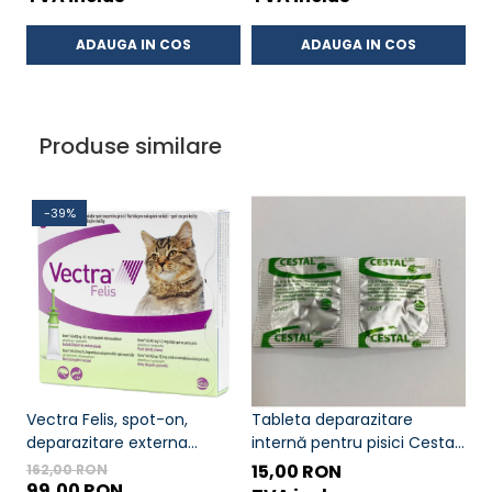
ADAUGA IN COS
ADAUGA IN COS
Produse similare
-39%
Vectra Felis, spot-on,
Tableta deparazitare
C
deparazitare externa
internă pentru pisici Cestal
T
pentru pisici, 3 pipete
Cat Chew 2 comprimate
in
15,00 RON
d
162,00 RON
99,00 RON