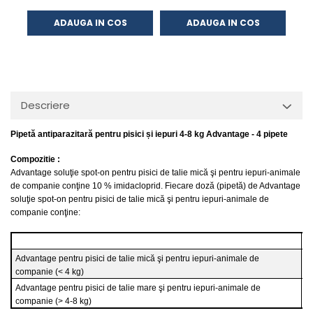
ADAUGA IN COS
ADAUGA IN COS
Descriere
Pipetă antiparazitară pentru pisici și iepuri 4-8 kg Advantage - 4 pipete
Compozitie :
Advantage soluţie spot-on pentru pisici de talie mică şi pentru iepuri-animale
de companie conţine 10 % imidacloprid. Fiecare doză (pipetă) de Advantage
soluţie spot-on pentru pisici de talie mică şi pentru iepuri-animale de
companie conţine:
V
Advantage pentru pisici de talie mică şi pentru iepuri-animale de
0.
companie (
<
4 kg)
Advantage pentru pisici de talie mare şi pentru iepuri-animale de
0.
companie (> 4-8 kg)