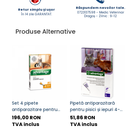
Răspundem nevoilor tale.
Retur simplu și ușor
0723137598 - Medic Veterinar
În 14 zile GARANTAT.
Dragoș - Zilnic : 9-12
Produse Alternative
Set 4 pipete
Pipetă antiparazitară
AdT
antiparazitare pentru
pentru pisici și iepuri 4-8
8,0 
pisici și iepuri 0-4 kg
kg Advantage 80 - 1
tabl
196,00 RON
51,86 RON
75,
Advantage 40
pipetă
exte
TVA inclus
TVA inclus
TVA