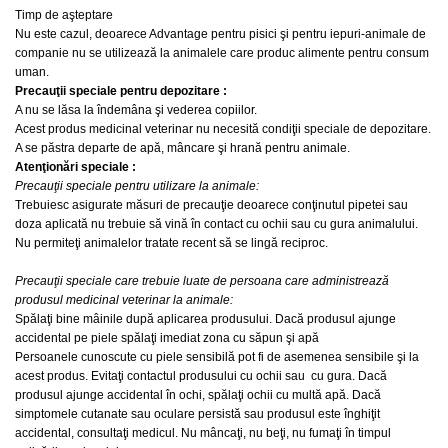
Timp de aşteptare
Nu este cazul, deoarece Advantage pentru pisici şi pentru iepuri-animale de
companie nu se utilizează la animalele care produc alimente pentru consum
uman.
Precauţii speciale pentru depozitare :
A nu se lăsa la îndemâna şi vederea copiilor.
Acest produs medicinal veterinar nu necesită condiţii speciale de depozitare.
A se păstra departe de apă, mâncare şi hrană pentru animale.
Atenţionări speciale :
Precauţii speciale pentru utilizare la animale:
Trebuiesc asigurate măsuri de precauţie deoarece conţinutul pipetei sau
doza aplicată nu trebuie să vină în contact cu ochii sau cu gura animalului.
Nu permiteţi animalelor tratate recent să se lingă reciproc.
Precauţii speciale care trebuie luate de persoana care administrează
produsul medicinal veterinar la animale:
Spălaţi bine mâinile după aplicarea produsului. Dacă produsul ajunge
accidental pe piele spălaţi imediat zona cu săpun şi apă
Persoanele cunoscute cu piele sensibilă pot fi de asemenea sensibile şi la
acest produs. Evitaţi contactul produsului cu ochii sau cu gura. Dacă
produsul ajunge accidental în ochi, spălaţi ochii cu multă apă. Dacă
simptomele cutanate sau oculare persistă sau produsul este înghiţit
accidental, consultaţi medicul. Nu mâncaţi, nu beţi, nu fumaţi în timpul