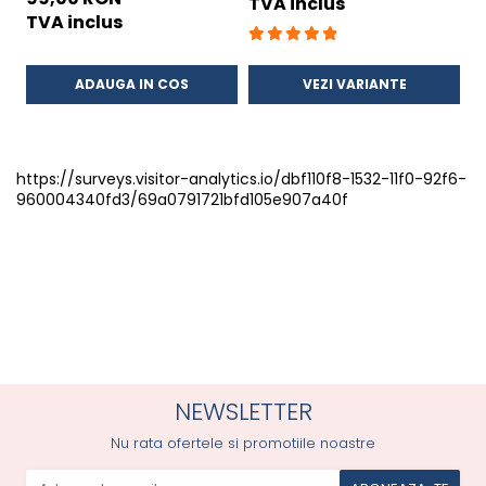
TVA inclus
T
TVA inclus
ADAUGA IN COS
VEZI VARIANTE
https://surveys.visitor-analytics.io/dbf110f8-1532-11f0-92f6-
960004340fd3/69a0791721bfd105e907a40f
NEWSLETTER
Nu rata ofertele si promotiile noastre