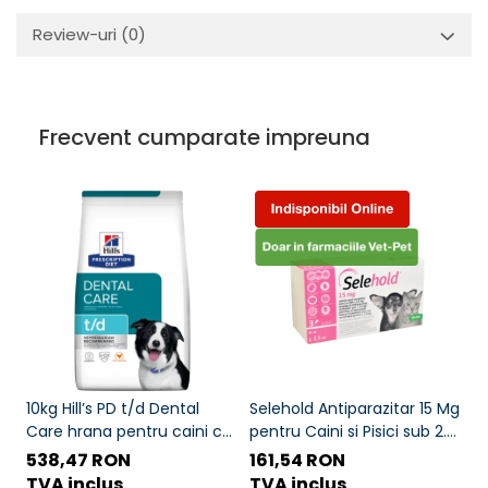
Review-uri
(0)
Frecvent cumparate impreuna
10kg Hill’s PD t/d Dental
Selehold Antiparazitar 15 Mg
C
Care hrana pentru caini cu
pentru Caini si Pisici sub 2.5
C
probleme dentare
Kg 3 Pipete
Pi
538,47 RON
161,54 RON
1
TVA inclus
TVA inclus
T