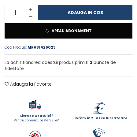
ACCESORII
ADAUGA IN COS
TRIXIE
JUCARII
HĂINUȚE
VREAU ABONAMENT
Masina de tuns
Perie
Cod Produs:
MRV81426023
Recipient hrana
La achizitionarea acestui produs primiti
2
puncte de
fidelitate
Adauga la Favorite
Livrare Gratuită*
Livrăm în 2-4 zile lucratoare
Pentru comenzi peste 99 lei*