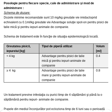
Posologie pentru fiecare specie, cale de administrare şi mod de
administrare :
Schema de dozare:
Dozele minime recomandate sunt 10 mg/kg greutate vie imidacloprid
echivalent cu 0.1ml/kg greutate vie Advantage soluţie spot-on pentru pisici de
talie mică şi pentru iepuri-animale de companie.
Schema de tratament este în funcţie de situaţia epidemiologică locală.
Greutatea pisicii,
Tipul de pipetă utilizat
Volum
iepurelui [kg]
[ml]
< 4 kg
Advantage pentru pisici de talie
0.4
mică şi pentru iepuri-animale de
companie
≥ 4 kg
Advantage pentru pisici de talie
0.8
mare şi pentru iepuri-animale de
companie
Un tratament previne infestaţia cu purici timp de 4 săptămâni şi până la o
săptămână pentru iepuri- animale de companie.
Pupele din mediul înconjurător pot ecloziona timp de 6 luni sau o perioadă