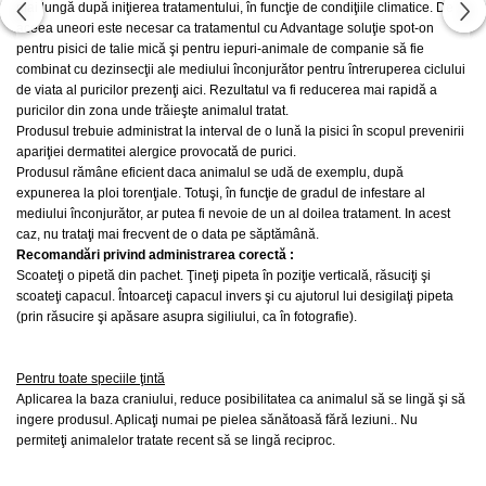
mai lungă după iniţierea tratamentului, în funcţie de condiţiile climatice. De
aceea uneori este necesar ca tratamentul cu Advantage soluţie spot-on
pentru pisici de talie mică şi pentru iepuri-animale de companie să fie
combinat cu dezinsecţii ale mediului înconjurător pentru întreruperea ciclului
de viata al puricilor prezenţi aici. Rezultatul va fi reducerea mai rapidă a
puricilor din zona unde trăieşte animalul tratat.
Produsul trebuie administrat la interval de o lună la pisici în scopul prevenirii
apariţiei dermatitei alergice provocată de purici.
Produsul rămâne eficient daca animalul se udă de exemplu, după
expunerea la ploi torenţiale. Totuşi, în funcţie de gradul de infestare al
mediului înconjurător, ar putea fi nevoie de un al doilea tratament. In acest
caz, nu trataţi mai frecvent de o data pe săptămână.
Recomandări privind administrarea corectă :
Scoateţi o pipetă din pachet. Ţineţi pipeta în poziţie verticală, răsuciţi şi
scoateţi capacul. Întoarceţi capacul invers şi cu ajutorul lui desigilaţi pipeta
(prin răsucire şi apăsare asupra sigiliului, ca în fotografie).
Pentru toate speciile ţintă
Aplicarea la baza craniului, reduce posibilitatea ca animalul să se lingă şi să
ingere produsul. Aplicaţi numai pe pielea sănătoasă fără leziuni.. Nu
permiteţi animalelor tratate recent să se lingă reciproc.