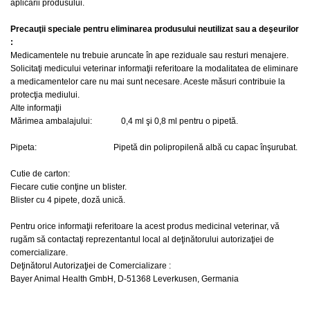
aplicării produsului.
Precauţii speciale pentru eliminarea produsului neutilizat sau a deşeurilor
:
Medicamentele nu trebuie aruncate în ape reziduale sau resturi menajere.
Solicitaţi medicului veterinar informaţii referitoare la modalitatea de eliminare
a medicamentelor care nu mai sunt necesare. Aceste măsuri contribuie la
protecţia mediului.
Alte informaţii
Mărimea ambalajului: 0,4 ml şi 0,8 ml pentru o pipetă.
Pipeta: Pipetă din polipropilenă albă cu capac înşurubat.
Cutie de carton:
Fiecare cutie conţine un blister.
Blister cu 4 pipete, doză unică.
Pentru orice informaţii referitoare la acest produs medicinal veterinar, vă
rugăm să contactaţi reprezentantul local al deţinătorului autorizaţiei de
comercializare.
Deţinătorul Autorizaţiei de Comercializare :
Bayer Animal Health GmbH, D-51368 Leverkusen, Germania