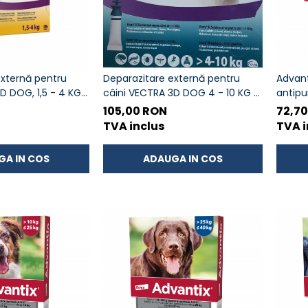
externă pentru
Deparazitare externă pentru
Advant
D DOG, 1,5 - 4 KG -
câini VECTRA 3D DOG 4 - 10 KG -
antipu
set 3 pipete
caini
105,00 RON
72,7
TVA inclus
TVA i
GA IN COS
ADAUGA IN COS