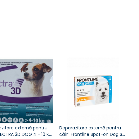
zitare externă pentru
Deparazitare externă pentru
Ad
VECTRA 3D DOG 4 - 10 KG
câini Frontline Spot-on Dog S
de