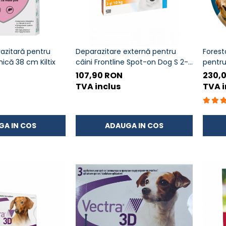
azitară pentru
Deparazitare externă pentru
Forest
mică 38 cm Kiltix
câini Frontline Spot-on Dog S 2-
pentru
10 kg - cutie cu 3 pipete
cm), p
107,90 RON
230,
împotr
TVA inclus
TVA i
GA IN COS
ADAUGA IN COS