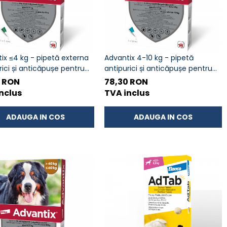
ix ≤4 kg - pipetă externa
Advantix 4-10 kg - pipetă
rici și anticăpușe pentru
antipurici și anticăpușe pentru
caini
0 RON
78,30 RON
nclus
TVA inclus
ADAUGA IN COS
ADAUGA IN COS