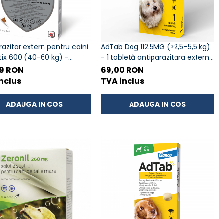
razitar extern pentru caini
AdTab Dog 112.5MG (>2,5–5,5 kg)
ix 600 (40-60 kg) -
- 1 tabletă antiparazitara externa
 antipurici si anticapuse
pentru caini
49 RON
69,00 RON
nclus
TVA inclus
ADAUGA IN COS
ADAUGA IN COS