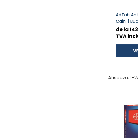
AdTab Anti
Caini 1 Bu
de la 14
TVA incl
VE
Afiseaza:
1-
2