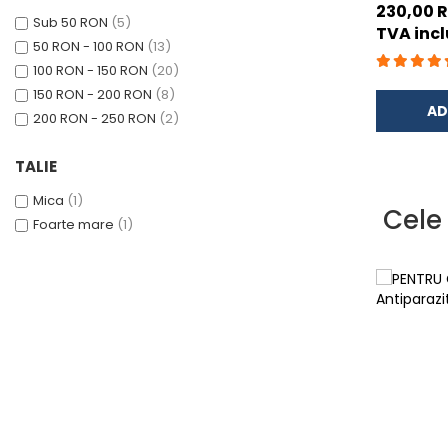
mari pest
230,00 
ACCESORII
Sub 50 RON
(5)
la 8 luni 
TVA incl
TRIXIE
50 RON - 100 RON
(13)
purecilor 
100 RON - 150 RON
(20)
JUCARII
150 RON - 200 RON
(8)
HĂINUȚE
AD
200 RON - 250 RON
(2)
Masina de tuns
Perie
TALIE
Recipient hrana
Mica
(1)
Cele
Foarte mare
(1)