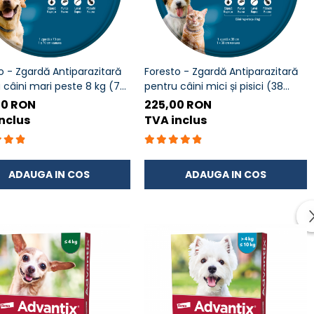
o - Zgardă Antiparazitară
Foresto - Zgardă Antiparazitară
 câini mari peste 8 kg (70
pentru câini mici și pisici (38
ână la 8 luni de protecție
cm)
00 RON
225,00 RON
iva purecilor și căpușelor
nclus
TVA inclus
ADAUGA IN COS
ADAUGA IN COS