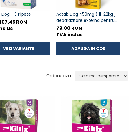
 Dog - 3 Pipete
Adtab Dog 450mg ( 11-22kg )
AM
deparazitare externa pentru
 107,45 RON
de
caini
79,00 RON
nclus
TV
TVA inclus
VEZI VARIANTE
ADAUGA IN COS
Ordoneaza: