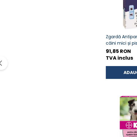
Zgardă Antipar
câini mici și p
91,85 RON
TVA inclus
ADAU