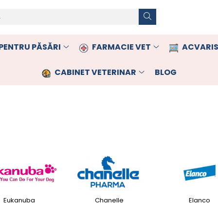
PENTRU PĂSĂRI
FARMACIE VET
ACVARIS
CABINET VETERINAR
BLOG
Eukanuba
Chanelle
Elanco