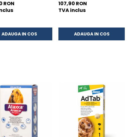
3 pipete
2-10 kg - cutie cu 3 pipete
cai
00 RON
107,90 RON
79
nclus
TVA inclus
TV
ADAUGA IN COS
ADAUGA IN COS