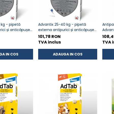
 kg - pipetă
Advantix 25-40 kg - pipetă
Antipa
rici și anticăpușe
externa antipurici și anticăpușe
Advant
pentru caini
pipeta
101,78 RON
108,
TVA inclus
TVA i
GA IN COS
ADAUGA IN COS