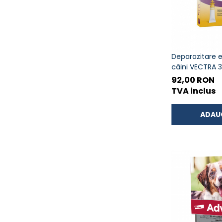
Deparazitare 
câini VECTRA 3
set 3 pipete
92,00 RON
TVA inclus
ADAU