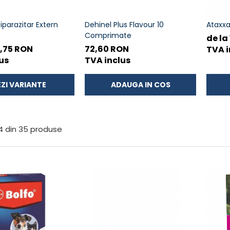
parazitar Extern
Dehinel Plus Flavour 10
Ataxxa
c
Comprimate
de la
3,75 RON
72,60 RON
TVA i
us
TVA inclus
ZI VARIANTE
ADAUGA IN COS
4
din
35
produse