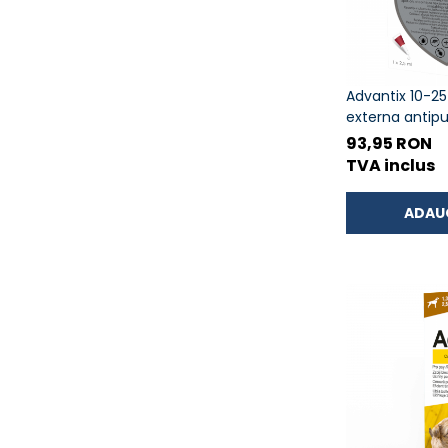
Advantix 10-25
externa antipu
pentru caini
93,95 RON
TVA inclus
ADAU