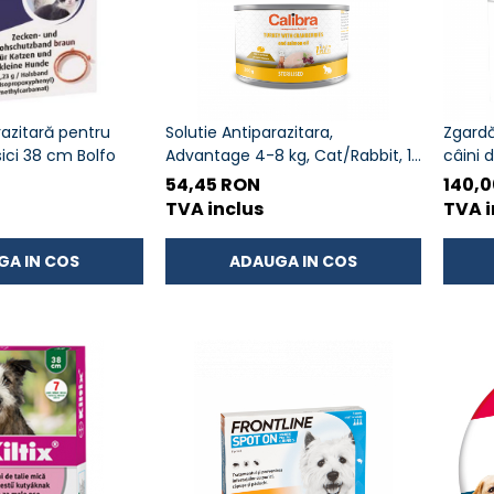
azitară pentru
Solutie Antiparazitara,
Zgardă
isici 38 cm Bolfo
Advantage 4-8 kg, Cat/Rabbit, 1
câini 
pipeta
54,45 RON
140,
TVA inclus
TVA i
GA IN COS
ADAUGA IN COS