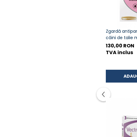
Zgardă antipar
câini de talie 
130,00 RON
TVA inclus
ADAU