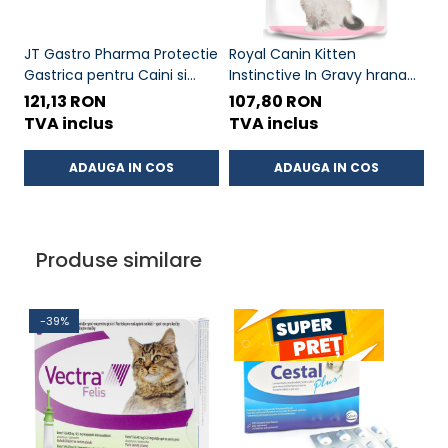
JT Gastro Pharma Protectie
Royal Canin Kitten
1.
Gastrica pentru Caini si
Instinctive In Gravy hrana
A
Pisici 55 Ml
umeda in sos pentru pisica,
121,13 RON
107,80 RON
8
12 x 85 g
TVA inclus
TVA inclus
T
ADAUGA IN COS
ADAUGA IN COS
Produse similare
-39%