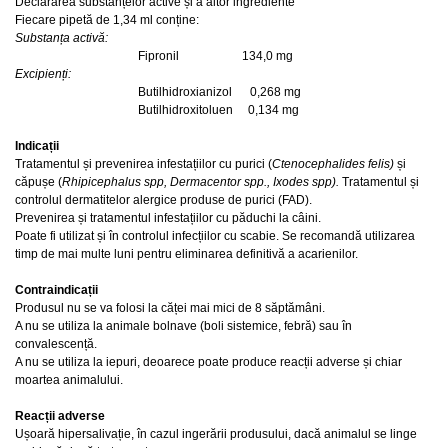
Declararea substanțelor active și a altor ingrediente
Fiecare pipetă de 1,34 ml conține:
Substanța activă:
Fipronil 134,0 mg
Excipienți:
Butilhidroxianizol 0,268 mg
Butilhidroxitoluen 0,134 mg
Indicații
Tratamentul și prevenirea infestațiilor cu purici (
Ctenocephalides felis)
și
căpușe (
Rhipicephalus spp, Dermacentor spp., Ixodes spp).
Tratamentul și
controlul dermatitelor alergice produse de purici (FAD).
Prevenirea și tratamentul infestațiilor cu păduchi la câini.
Poate fi utilizat și în controlul infecțiilor cu scabie. Se recomandă utilizarea
timp de mai multe luni pentru eliminarea definitivă a acarienilor.
Contraindicații
Produsul nu se va folosi la căței mai mici de 8 săptămâni.
A nu se utiliza la animale bolnave (boli sistemice, febră) sau în
convalescență.
A nu se utiliza la iepuri, deoarece poate produce reacții adverse și chiar
moartea animalului.
Reacții adverse
Ușoară hipersalivație, în cazul ingerării produsului, dacă animalul se linge