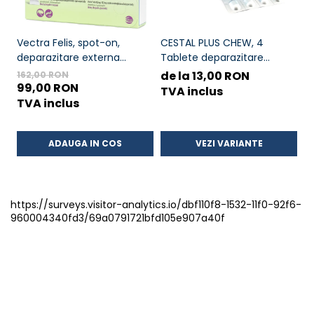
Vectra Felis, spot-on,
CESTAL PLUS CHEW, 4
T
deparazitare externa
Tablete deparazitare
in
pentru pisici, 3 pipete
interna pentru caini
C
de la 13,00 RON
1
162,00 RON
99,00 RON
TVA inclus
T
TVA inclus
ADAUGA IN COS
VEZI VARIANTE
https://surveys.visitor-analytics.io/dbf110f8-1532-11f0-92f6-
960004340fd3/69a0791721bfd105e907a40f