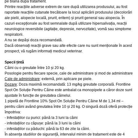
pe blană după tratament.
Printre reacțiile adverse extrem de rare după utilizarea produsului, au fost
raportate reacțiile cutanate trecătoare la locul aplicării produsului (decolorări
ale pielii, alopecie locală, prurit, eritem) și prurit general sau alopecia. În
cazuri excepționale au fost semnalate după utilizare hipersalivația, reacții
neurologice reversibile (agitație, depresie, nervozitate), vomă sau simptome
respiratorii.
A nu se depăși doza recomandată.
Dacă observați reacții grave sau alte efecte care nu sunt menționate în acest
prospect, vă rugăm informați medicul veterinar.
Specii țintă
Câini cu o greutate între 10 și 20 kg.
Posologie pentru fiecare specie, cale de administrare și mod de administrare
Cale de administrare
: externă, prin aplicare pe piele.
Dozare
: Doza maximă recomandată: 13 mg/kg greutate corporală. Frontline
Spot On Soluție Pentru Câine este ambalat ca monopipete a căror doze sunt
ajustate în funcție de greutatea câinelui.
1 pipetă de Frontline 10% Spot On Soluție Pentru Câine M de 1,34 ml –
pentru câini având greutatea între 10 și 20 kg. O singură doză oferă protecție
împotriva:
-
Infestațiilor cu purici: până la 3 luni la câini
-
infestațiilor cu căpușe: până la 3 luni la câini
-
infestațiilor cu păduchi: până la 63 de zile la câini.
În absența studiilor de siguranță, intervalul minim de tratament este de 4