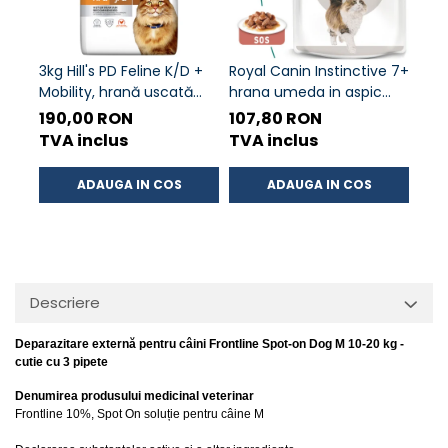
3kg Hill's PD Feline K/D +
Royal Canin Instinctive 7+
Max
Mobility, hrană uscată
hrana umeda in aspic
30 
dietă veterinară pentru
pentru pisica senior, 12 x
190,00 RON
107,80 RON
88,
pisici cu probleme renale
85 g
TVA inclus
TVA inclus
TVA
ADAUGA IN COS
ADAUGA IN COS
Descriere
Deparazitare externă pentru câini Frontline Spot-on Dog M 10-20 kg -
cutie cu 3 pipete
Denumirea produsului medicinal veterinar
Frontline 10%, Spot On soluție pentru câine M