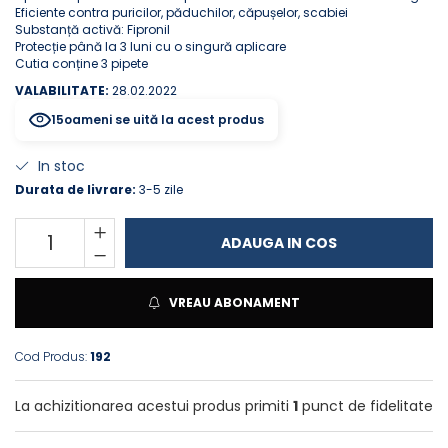
Eficiente contra puricilor, păduchilor, căpușelor, scabiei
ACCESORII
Substanță activă: Fipronil
TRIXIE
Protecție până la 3 luni cu o singură aplicare
Cutia conține 3 pipete
JUCARII
VALABILITATE:
28.02.2022
HĂINUȚE
15
oameni se uită la acest produs
Masina de tuns
Perie
In stoc
Recipient hrana
Durata de livrare:
3-5 zile
ADAUGA IN COS
VREAU ABONAMENT
Cod Produs:
192
La achizitionarea acestui produs primiti
1
punct de fidelitate