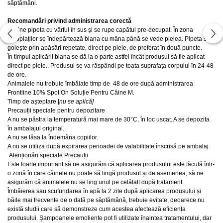
săptămâni.
Recomandări privind administrarea corectă
Se ține pipeta cu vârful în sus și se rupe capătul pre-decupat. În zona
omoplaților se îndepărtează blana cu mâna până se vede pielea. Pipeta se
golește prin apăsări repetate, direct pe piele, de preferat în două puncte.
În timpul aplicării blana se dă la o parte astfel încât produsul să fie aplicat
direct pe piele.. Produsul se va răspândi pe toata suprafața corpului în 24-48
de ore.
Animalele nu trebuie îmbăiate timp de 48 de ore după administrarea
Frontline 10% Spot On Soluție Pentru Câine M.
Timp de așteptare
[
nu se aplică]
Precauții speciale pentru depozitare
A nu se păstra la temperatură mai mare de 30°C, în loc uscat. A se depozita
în ambalajul original.
A nu se lăsa la îndemâna copiilor.
A nu se utiliza după expirarea perioadei de valabilitate înscrisă pe ambalaj.
Atenționări speciale Precauții
Este foarte important să ne asigurăm că aplicarea produsului este făcută într-
o zonă în care câinele nu poate să lingă produsul și de asemenea, să ne
asigurăm că animalele nu se ling unul pe celălalt după tratament.
Îmbăierea sau scufundarea în apă la 2 zile după aplicarea produsului și
băile mai frecvente de o dată pe săptămână, trebuie evitate, deoarece nu
există studii care să demonstreze cum acestea afectează eficiența
produsului. Șampoanele emoliente pot fi utilizate înaintea tratamentului, dar