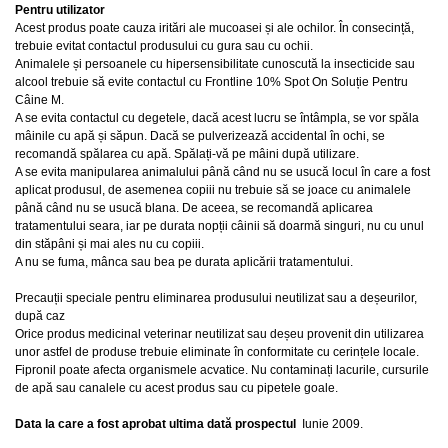
Pentru utilizator
Acest produs poate cauza iritări ale mucoasei și ale ochilor. În consecință,
trebuie evitat contactul produsului cu gura sau cu ochii.
Animalele și persoanele cu hipersensibilitate cunoscută la insecticide sau
alcool trebuie să evite contactul cu Frontline 10% Spot On Soluție Pentru
Câine M.
A se evita contactul cu degetele, dacă acest lucru se întâmpla, se vor spăla
mâinile cu apă și săpun. Dacă se pulverizează accidental în ochi, se
recomandă spălarea cu apă. Spălați-vă pe mâini după utilizare.
A se evita manipularea animalului până când nu se usucă locul în care a fost
aplicat produsul, de asemenea copiii nu trebuie să se joace cu animalele
până când nu se usucă blana. De aceea, se recomandă aplicarea
tratamentului seara, iar pe durata nopții câinii să doarmă singuri, nu cu unul
din stăpâni și mai ales nu cu copiii.
A nu se fuma, mânca sau bea pe durata aplicării tratamentului.
Precauții speciale pentru eliminarea produsului neutilizat sau a deșeurilor,
după caz
Orice produs medicinal veterinar neutilizat sau deșeu provenit din utilizarea
unor astfel de produse trebuie eliminate în conformitate cu cerințele locale.
Fipronil poate afecta organismele acvatice. Nu contaminați lacurile, cursurile
de apă sau canalele cu acest produs sau cu pipetele goale.
Data la care a fost aprobat ultima dată prospectul
Iunie 2009.