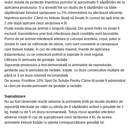
reduc durata de protecție împotriva puricilor la aproximativ 5 săptămâni de la
aplicarea produsului. S-a dovedit într-un studiu de 6 săptămâni ca băile
săptămânale folosind șampoane cu 2% chlorexidină nu afectează eficiența
împotriva puricilor. Câinii nu trebuie lăsați să înoate în cursuri de apă timp de
2 zile după aplicare (vezi secțiunea 4.9)
Poate exista deja pe animal o singură căpușă. Din acest motiv nu poate fi
exclusă transmiterea unei boli infecțioase dacă condițiile sunt favorabile.
Puricii de pe animal infestează adesea și culcușul acestuia, coșul, patul și
zonele în care se odihnește de obicei, cum sunt covoarele și canapeaua
care trebuie tratate, în caz de infestare masivă, înainte de aplicarea
tratamentului, cu un insecticid potrivit și aspirate în mod regulat.
Utilizare în perioada de gestație, lactație :
Siguranța produsului a fost demonstrată la animalele de reproducție,
gestante sau în perioada de lactație, tratate cu doze consecutive multiple de
până la 3 ori doza maximă recomandată.
De aceea, Frontline 10% Spot On Soluție Pentru Câine M poate fi administrat
la câini pe durata perioadei de gestație și lactație.
Supradozare
Nu au fost observate reacții adverse la animalele țintă pe durata studiilor de
siguranță efectuate pe căței cu vârsta de 8 săptămâni având o greutate de 2
kg, tratați cu de 5 ori doza recomandată. Totuși riscul apariției efectelor
adverse crește în caz de supradozare (vezi secțiunea 4.6), de aceea
animalele trebuie tratate cu pipeta corespunzătoare greutății lor.