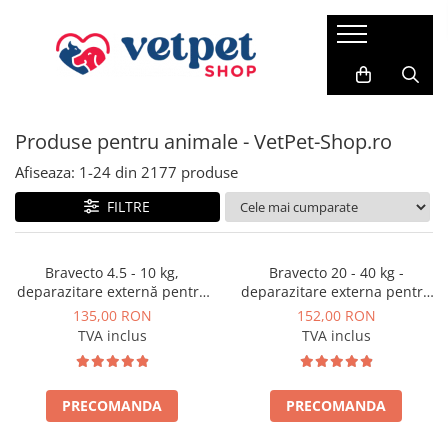
PENTRU CÂINI
PENTRU PISICI
PENTRU PĂSĂRI
FARMACIE VET
ACVARISTICĂ
CABINET VETERINAR
Antiparazitare
PROMEDIVET
Credelio Cat
HRANĂ USCATĂ
HRANĂ USCATĂ
FERTILIZANȚI
Produse pentru animale - VetPet-Shop.ro
ROYAL CANIN
Hrana pentru canari
RATICIDE
ACCESORII
Milbemax
ROYAL CANIN
ADVANCE CAT
VITAMINE
SUPORT CARDIAC
ACVARII
Neptra
Afiseaza:
1-
24
din
2177
produse
MONGE
Brit Premium Cat
SUPORT RENAL
Prazimec
FILTRE
FRISKIES
HILLS SP
SUPORT HEPATIC
Advance
JOSERA
BAVARO
SUPORT DIGESTIV
Sam Field
Bravecto 4.5 - 10 kg,
Bravecto 20 - 40 kg -
deparazitare externă pentru
deparazitare externa pentru
SUPORT ARTICULAR
SANABELLE
HILLS SP
câini
caini
135,00 RON
152,00 RON
TUNDRA
SUPORT NEURONAL
VIRBAC
TVA inclus
TVA inclus
VERY CAT
Suport pentru piele si blana
HRANĂ UMEDĂ
VIRBAC
Vitamine
CONSERVE
WHISKAS
PRECOMANDA
PRECOMANDA
PATE
HRANĂ UMEDĂ
PLICURI