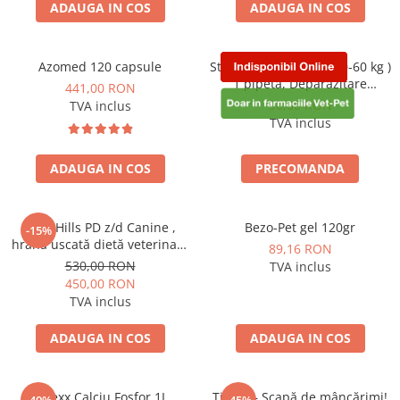
ADAUGA IN COS
ADAUGA IN COS
Azomed 120 capsule
Stronghold 360 mg ( 40-60 kg )
1 pipetă, Deparazitare
441,00 RON
externa si interna pentru
90,00 RON
TVA inclus
caini
TVA inclus
ADAUGA IN COS
PRECOMANDA
10kg Hills PD z/d Canine ,
Bezo-Pet gel 120gr
-15%
hrană uscată dietă veterinară
89,16 RON
hipoalergenică pentru câini
530,00 RON
TVA inclus
450,00 RON
TVA inclus
ADAUGA IN COS
ADAUGA IN COS
Vetexx Calciu Fosfor 1L
Tipaw – Scapă de mâncărimi!