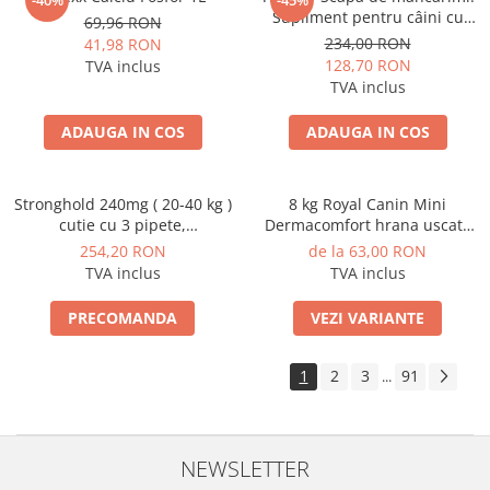
-40%
-45%
Supliment pentru câini cu
69,96 RON
probleme de piele, 60 de
234,00 RON
41,98 RON
comprimate masticabile moi
128,70 RON
TVA inclus
TVA inclus
ADAUGA IN COS
ADAUGA IN COS
Stronghold 240mg ( 20-40 kg )
8 kg Royal Canin Mini
cutie cu 3 pipete,
Dermacomfort hrana uscata
Deparazitare externa si
caine pentru prevenirea
254,20 RON
de la 63,00 RON
interna pentru caini
iritatiilor pielii
TVA inclus
TVA inclus
PRECOMANDA
VEZI VARIANTE
1
2
3
91
...
NEWSLETTER