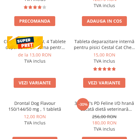
Complex 8-în-1 cu vitamine,
TVA inclus
minerale și nutrienți esențiali
pentru energie, imunitate și s
PRECOMANDA
ADAUGA IN COS
CESTAL PLUS CHEW, 4 Tablete
Tableta deparazitare internă
deparazitare interna pentru
pentru pisici Cestal Cat Chew
caini
2 comprimate
de la 13,00 RON
15,00 RON
TVA inclus
TVA inclus
VEZI VARIANTE
VEZI VARIANTE
Drontal Dog Flavour
3kg Hill's PD Feline I/D hrană
-30%
150/144/50 mg , 1 tabletă
uscată dietă veterinară
pentru pisici cu probleme
12,00 RON
256,00 RON
digestive
TVA inclus
180,00 RON
TVA inclus