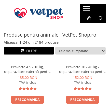
PENTRU CÂINI
PENTRU PISICI
PENTRU PĂSĂRI
FARMACIE VET
ACVARISTICĂ
CABINET VETERINAR
Antiparazitare
PROMEDIVET
Credelio Cat
HRANĂ USCATĂ
HRANĂ USCATĂ
FERTILIZANȚI
Produse pentru animale - VetPet-Shop.ro
ROYAL CANIN
Hrana pentru canari
RATICIDE
ACCESORII
Milbemax
ROYAL CANIN
ADVANCE CAT
VITAMINE
SUPORT CARDIAC
ACVARII
Neptra
Afiseaza:
1-
24
din
2184
produse
MONGE
Brit Premium Cat
SUPORT RENAL
Prazimec
FILTRE
FRISKIES
HILLS SP
SUPORT HEPATIC
Advance
JOSERA
BAVARO
SUPORT DIGESTIV
Sam Field
Bravecto 4.5 - 10 kg,
Bravecto 20 - 40 kg -
deparazitare externă pentru
deparazitare externa pentru
SUPORT ARTICULAR
SANABELLE
HILLS SP
câini
caini
135,00 RON
152,00 RON
TUNDRA
SUPORT NEURONAL
VIRBAC
TVA inclus
TVA inclus
VERY CAT
Suport pentru piele si blana
HRANĂ UMEDĂ
VIRBAC
Vitamine
CONSERVE
WHISKAS
PRECOMANDA
PRECOMANDA
PATE
HRANĂ UMEDĂ
PLICURI