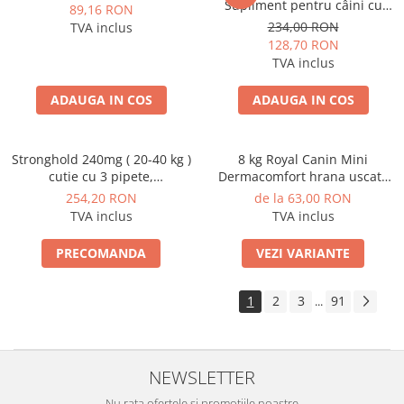
Supliment pentru câini cu
89,16 RON
probleme de piele, 60 de
234,00 RON
TVA inclus
comprimate masticabile moi
128,70 RON
TVA inclus
ADAUGA IN COS
ADAUGA IN COS
Stronghold 240mg ( 20-40 kg )
8 kg Royal Canin Mini
cutie cu 3 pipete,
Dermacomfort hrana uscata
Deparazitare externa si
caine pentru prevenirea
254,20 RON
de la 63,00 RON
interna pentru caini
iritatiilor pielii
TVA inclus
TVA inclus
PRECOMANDA
VEZI VARIANTE
1
2
3
91
...
NEWSLETTER
Nu rata ofertele si promotiile noastre