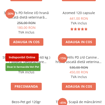
3kg Hill's PD Feline I/D hrană
Azomed 120 capsule
-30%
uscată dietă veterinară
441,00 RON
pentru pisici cu probleme
256,00 RON
TVA inclus
digestive
180,00 RON
TVA inclus
ADAUGA IN COS
ADAUGA IN COS
Stronghold 360 mg ( 40-60 kg )
10kg Hills PD z/d Canine ,
-15%
1 pipetă, Deparazitare
hrană uscată dietă veterinară
externa si interna pentru
hipoalergenică pentru câini
90,00 RON
530,00 RON
caini
TVA inclus
450,00 RON
TVA inclus
PRECOMANDA
ADAUGA IN COS
Bezo-Pet gel 120gr
Tipaw – Scapă de mâncărimi!
-45%