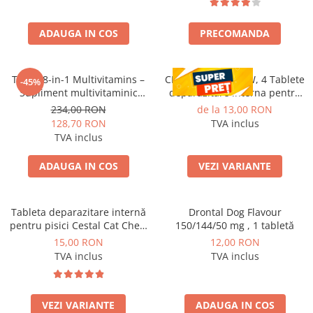
ADAUGA IN COS
PRECOMANDA
Tipaw 8-in-1 Multivitamins –
CESTAL PLUS CHEW, 4 Tablete
-45%
Supliment multivitaminic
deparazitare interna pentru
complet pentru câini, 60 de
caini
234,00 RON
de la 13,00 RON
comprimate masticabile moi,
128,70 RON
TVA inclus
Complex 8-în-1 cu vitamine,
TVA inclus
minerale și nutrienți esențiali
pentru energie, imunitate și s
ADAUGA IN COS
VEZI VARIANTE
Tableta deparazitare internă
Drontal Dog Flavour
pentru pisici Cestal Cat Chew
150/144/50 mg , 1 tabletă
2 comprimate
15,00 RON
12,00 RON
TVA inclus
TVA inclus
VEZI VARIANTE
ADAUGA IN COS