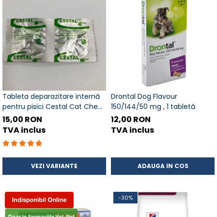
Tableta deparazitare internă
Drontal Dog Flavour
pentru pisici Cestal Cat Chew
150/144/50 mg , 1 tabletă
2 comprimate
15,00 RON
12,00 RON
TVA inclus
TVA inclus
VEZI VARIANTE
ADAUGA IN COS
-30%