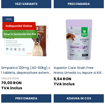
VEZI VARIANTE
PRECOMANDA
-30%
Simparica 120mg (40-60kg) x
Superior Care Grain Free
1 tableta, deparazitare externa
Hrana Umeda cu Iepure si Krill
pentru caini
in Sos 85 Gr
5,54 RON
100,00 RON
70,00 RON
TVA inclus
TVA inclus
PRECOMANDA
ADAUGA IN COS