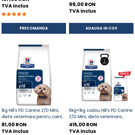
99,00 RON
ACCESORII
TVA inclus
TVA inclus
TRIXIE
JUCARII
PRECOMANDA
ADAUGA IN COS
HĂINUȚE
Masina de tuns
Perie
Recipient hrana
1kg Hill's PD Canine Z/D Mini,
6kg+1kg cadou Hill's PD Canine
dieta veterinara pentru caini
Z/D Mini, dieta veterinara
cu probleme dermatologice
pentru caini cu probleme
81,00 RON
415,00 RON
dermatologice
TVA inclus
TVA inclus