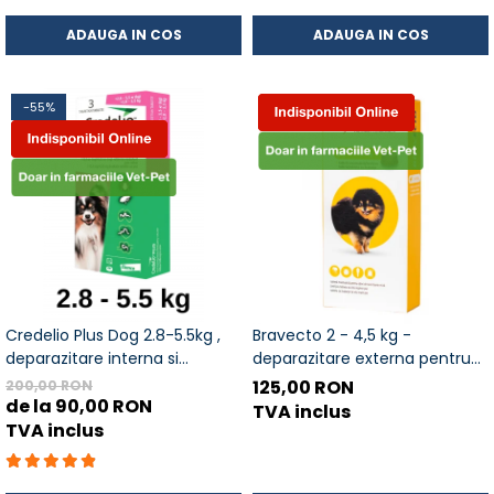
ADAUGA IN COS
ADAUGA IN COS
-55%
Credelio Plus Dog 2.8-5.5kg ,
Bravecto 2 - 4,5 kg -
deparazitare interna si
deparazitare externa pentru
externa pentru caini, 3 pastile
caini
125,00 RON
200,00 RON
de la 90,00 RON
TVA inclus
TVA inclus