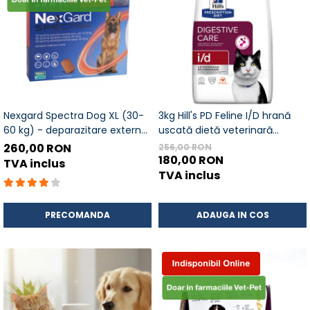
Nexgard Spectra Dog XL (30-
3kg Hill's PD Feline I/D hrană
60 kg) - deparazitare externă
uscată dietă veterinară
pentru câini, cutie cu 3
pentru pisici cu probleme
260,00 RON
256,00 RON
tablete
digestive
180,00 RON
TVA inclus
TVA inclus
PRECOMANDA
ADAUGA IN COS