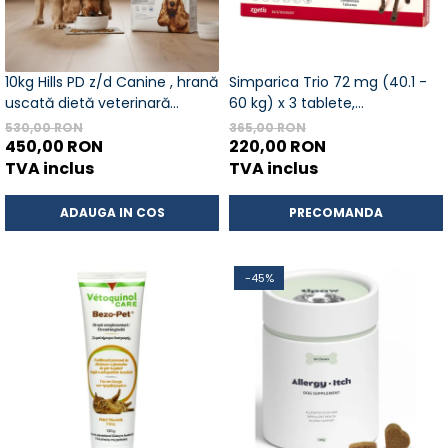
10kg Hills PD z/d Canine , hrană
Simparica Trio 72 mg (40.1 -
uscată dietă veterinară
60 kg) x 3 tablete,
hipoalergenică pentru câini
deparazitare externa si
530,00 RON
365,00 RON
450,00 RON
interna pentru caini
220,00 RON
TVA inclus
TVA inclus
ADAUGA IN COS
PRECOMANDA
-45%