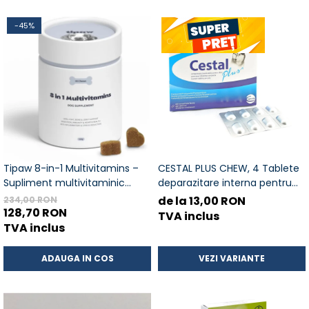
-45%
Tipaw 8-in-1 Multivitamins –
CESTAL PLUS CHEW, 4 Tablete
Supliment multivitaminic
deparazitare interna pentru
complet pentru câini, 60 de
caini
de la 13,00 RON
234,00 RON
comprimate masticabile moi,
128,70 RON
TVA inclus
Complex 8-în-1 cu vitamine,
TVA inclus
minerale și nutrienți esențiali
pentru energie, imunitate și s
ADAUGA IN COS
VEZI VARIANTE