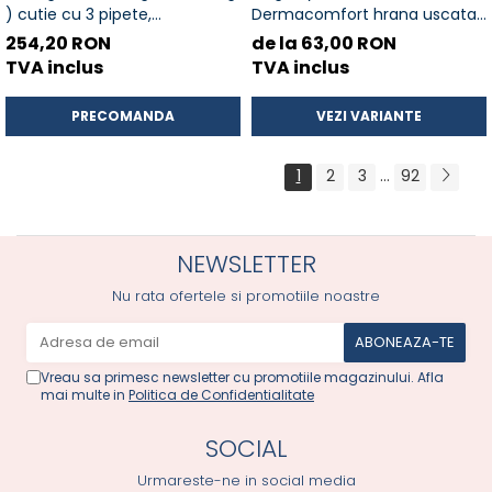
) cutie cu 3 pipete,
Dermacomfort hrana uscata
Deparazitare externa si
caine pentru prevenirea
254,20 RON
de la 63,00 RON
interna pentru caini
iritatiilor pielii
TVA inclus
TVA inclus
PRECOMANDA
VEZI VARIANTE
1
2
3
...
92
NEWSLETTER
Nu rata ofertele si promotiile noastre
Vreau sa primesc newsletter cu promotiile magazinului. Afla
mai multe in
Politica de Confidentialitate
SOCIAL
Urmareste-ne in social media