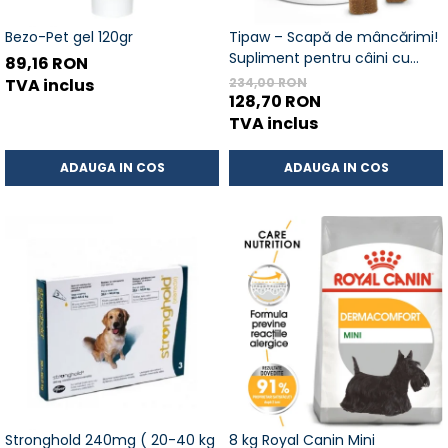
Bezo-Pet gel 120gr
Tipaw – Scapă de mâncărimi!
Supliment pentru câini cu
89,16 RON
probleme de piele, 60 de
TVA inclus
234,00 RON
comprimate masticabile moi
128,70 RON
TVA inclus
ADAUGA IN COS
ADAUGA IN COS
Stronghold 240mg ( 20-40 kg
8 kg Royal Canin Mini