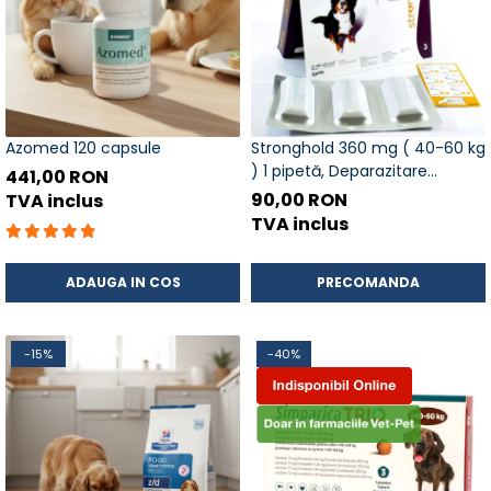
Azomed 120 capsule
Stronghold 360 mg ( 40-60 kg
) 1 pipetă, Deparazitare
441,00 RON
externa si interna pentru caini
90,00 RON
TVA inclus
TVA inclus
ADAUGA IN COS
PRECOMANDA
-15%
-40%