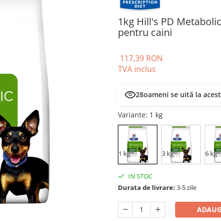
1kg Hill's PD Metabol
pentru caini
117,39 RON
TVA inclus
28
oameni se uită la aces
Variante
: 1 kg
1 kg
3 kg
6 kg
IN STOC
Durata de livrare:
3-5 zile
ADAUG