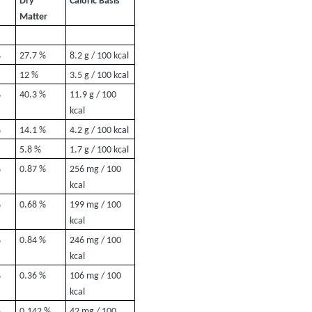
d
Dry
Caloric Basis
Matter
%
27.7 %
8.2 g / 100 kcal
12 %
3.5 g / 100 kcal
%
40.3 %
11.9 g / 100
kcal
%
14.1 %
4.2 g / 100 kcal
5.8 %
1.7 g / 100 kcal
%
0.87 %
256 mg / 100
kcal
%
0.68 %
199 mg / 100
kcal
%
0.84 %
246 mg / 100
kcal
%
0.36 %
106 mg / 100
kcal
%
0.142 %
42 mg / 100