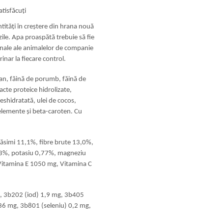
atisfăcuţi
tități în creștere din hrana nouă
zile. Apa proaspătă trebuie să fie
onale ale animalelor de companie
inar la fiecare control.
can, făină de porumb, făină de
cte proteice hidrolizate,
eshidratată, ulei de cocos,
elemente şi beta-caroten. Cu
ăsimi 11,1%, fibre brute 13,0%,
33%, potasiu 0,77%, magneziu
Vitamina E 1050 mg, Vitamina C
, 3b202 (iod) 1,9 mg, 3b405
6 mg, 3b801 (seleniu) 0,2 mg,