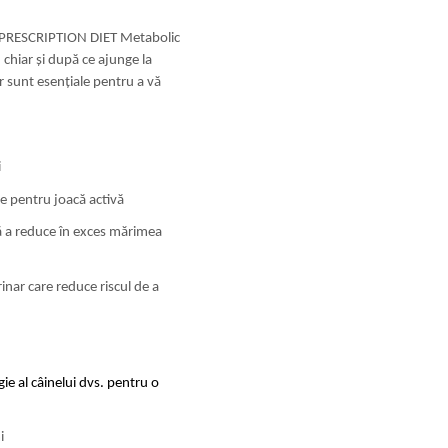
ni PRESCRIPTION DIET Metabolic
 chiar şi după ce ajunge la
r sunt esenţiale pentru a vă
i
ie pentru joacă activă
ră a reduce în exces mărimea
ar care reduce riscul de a
e al câinelui dvs. pentru o
i