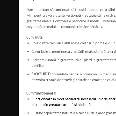
Este important să continuaţi să folosiţi hrana pentru câi
Mini pentru a vă ajuta să gestionaţi greutatea câinelui dvs,
greutatea ideală. Controalele periodice la medicul veterina
asigura că animalul de companie rămâne sănătos.
Cum ajută:
96% dintre câini au slăbit acasă chiar și în primele 2 lun
Contribuie la menţinerea greutăţii ideale şi oferă energ
Pierdere uşoară în greutate: câinii pierd în greutate fă
porțiilor
S+OXSHIELD:
formulată pentru a promova un mediu urin
dezvolta cristale de struvit şi cristale de oxalat de calciu
Cum funcționează:
Funcţionează în mod natural cu necesarul unic de energi
pierdere în greutate uşoară şi eficientă
Susţine capacitatea naturală a câinelui de a arde grăsim