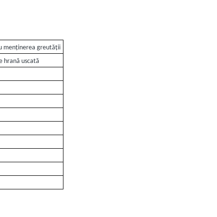
u menținerea greutății
 hrană uscată