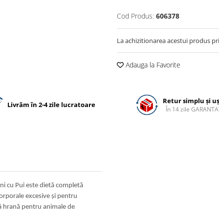
Cod Produs:
606378
La achizitionarea acestui produs pr
Adauga la Favorite
Retur simplu și u
Livrăm în 2-4 zile lucratoare
În 14 zile GARANTA
ni cu Pui este dietă completă
orporale excesive şi pentru
tă hrană pentru animale de