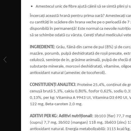
Amestecul unic de fibre ajută câinii să se simtă plini şi s
Încercați această hrană pentru prima oară? Amestecați can
cu cantități în scădere din hrana veche pe o perioadă de 7 
disponibilă în permanență! Este normal ca nevoile nutriți
să se schimbe odată cu vârsta. Cereți sfatul medicului veter
INGREDIENTE:
Grâu, făină din carne de pui (8%) şi de cur
mazăre, porumb, pulpă deshidratată de roșii presate, extra
celuloză, seminţe de in, grăsime animală, pulpă de sfeclă d
substanţe minerale, morcovi deshidrataţi, vitamine, oligo
antioxidant natural (amestec de tocoferoli).
CONSTITUENŢI ANALITICI:
Proteine 25,4%, conţinut de gr
cenuşă brută 5,3%, calciu 0,80%, fosfor 0,62%, sodiu 0,
0,13%, per kg: Vitamina A 9943 UI, Vitamina D3 690 UI, 
122 mg, Beta-caroten 2,0 mg.
ADITIVI PER KG: Aditivi nutriţionali:
3b103 (fier) 77,7 mg
(cupru) 7,7 mg, 3b502 (mangan) 118 mg, 3b603 (zinc) 13
antioxidant natural. Energia metabolizabilă: 3115 kcal/kg.