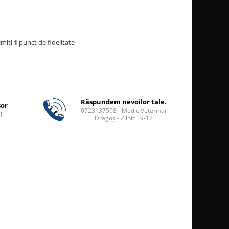
imiti
1
punct de fidelitate
Răspundem nevoilor tale.
șor
0723137598 - Medic Veterinar
T.
Dragoș - Zilnic : 9-12