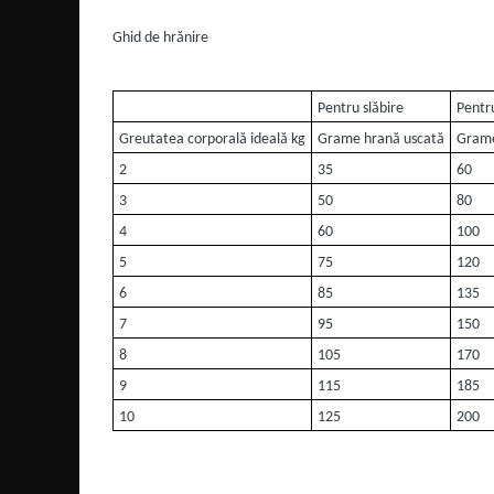
Ghid de hrănire
Pentru slăbire
Pentr
Greutatea corporală ideală kg
Grame hrană uscată
Grame
2
35
60
3
50
80
4
60
100
5
75
120
6
85
135
7
95
150
8
105
170
9
115
185
10
125
200