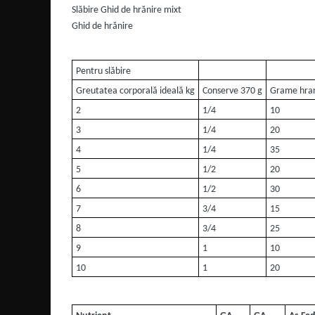
Slăbire Ghid de hrănire mixt
Ghid de hrănire
Pentru slăbire
Greutatea corporală ideală kg
Conserve 370 g
Grame hran
2
1/4
10
3
1/4
20
4
1/4
35
5
1/2
20
6
1/2
30
7
3/4
15
8
3/4
25
9
1
10
10
1
20