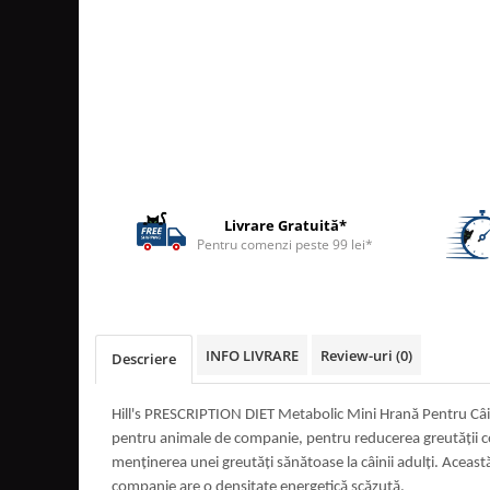
ACCESORII
TRIXIE
JUCARII
HĂINUȚE
Masina de tuns
Perie
Recipient hrana
Livrare Gratuită*
Pentru comenzi peste 99 lei*
INFO LIVRARE
Review-uri
(0)
Descriere
Hill's PRESCRIPTION DIET Metabolic Mini Hrană Pentru Câi
pentru animale de companie, pentru reducerea greutăţii c
menţinerea unei greutăţi sănătoase la câinii adulţi. Aceas
companie are o densitate energetică scăzută.