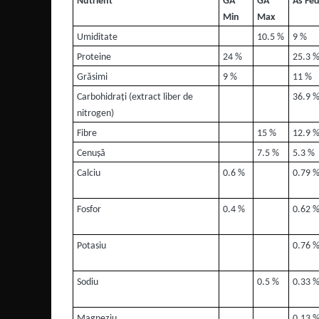
Nutrient
GA
GA
As Fe
Min
Max
Umiditate
10.5 %
9 %
Proteine
24 %
25.3 
Grăsimi
9 %
11 %
Carbohidrați (extract liber de
36.9 
nitrogen)
Fibre
15 %
12.9 
Cenușă
7.5 %
5.3 %
Calciu
0.6 %
0.79 
Fosfor
0.4 %
0.62 
Potasiu
0.76 
Sodiu
0.5 %
0.33 
Magneziu
0.13 