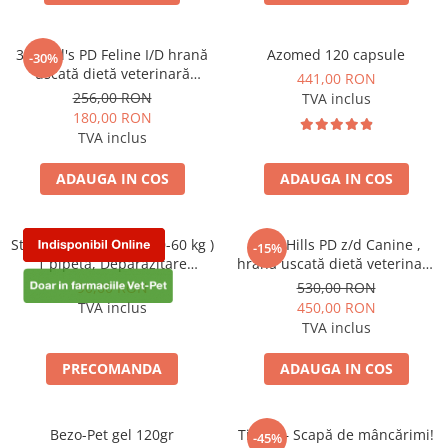
3kg Hill's PD Feline I/D hrană
Azomed 120 capsule
-30%
uscată dietă veterinară
441,00 RON
pentru pisici cu probleme
256,00 RON
TVA inclus
digestive
180,00 RON
TVA inclus
ADAUGA IN COS
ADAUGA IN COS
Stronghold 360 mg ( 40-60 kg )
10kg Hills PD z/d Canine ,
-15%
1 pipetă, Deparazitare
hrană uscată dietă veterinară
externa si interna pentru
hipoalergenică pentru câini
90,00 RON
530,00 RON
caini
TVA inclus
450,00 RON
TVA inclus
PRECOMANDA
ADAUGA IN COS
Bezo-Pet gel 120gr
Tipaw – Scapă de mâncărimi!
-45%