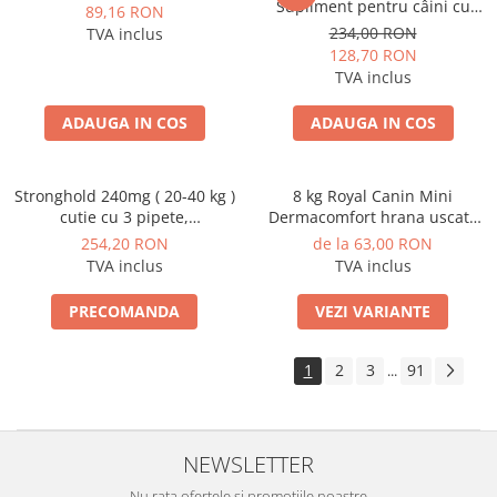
Supliment pentru câini cu
89,16 RON
probleme de piele, 60 de
234,00 RON
TVA inclus
comprimate masticabile moi
128,70 RON
TVA inclus
ADAUGA IN COS
ADAUGA IN COS
Stronghold 240mg ( 20-40 kg )
8 kg Royal Canin Mini
cutie cu 3 pipete,
Dermacomfort hrana uscata
Deparazitare externa si
caine pentru prevenirea
254,20 RON
de la 63,00 RON
interna pentru caini
iritatiilor pielii
TVA inclus
TVA inclus
PRECOMANDA
VEZI VARIANTE
1
2
3
91
...
NEWSLETTER
Nu rata ofertele si promotiile noastre