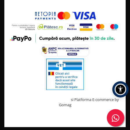
Creat cu ❤ și cu 🧠 de TrifanDan.ro
si
Platforma E-commerce by
Gomag