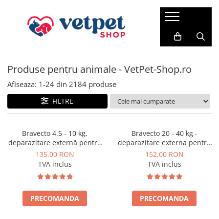
PENTRU CÂINI
PENTRU PISICI
PENTRU PĂSĂRI
FARMACIE VET
ACVARISTICĂ
CABINET VETERINAR
Antiparazitare
PROMEDIVET
Credelio Cat
HRANĂ USCATĂ
HRANĂ USCATĂ
FERTILIZANȚI
Produse pentru animale - VetPet-Shop.ro
ROYAL CANIN
Hrana pentru canari
RATICIDE
ACCESORII
Milbemax
ROYAL CANIN
ADVANCE CAT
VITAMINE
SUPORT CARDIAC
ACVARII
Neptra
Afiseaza:
1-
24
din
2184
produse
MONGE
Brit Premium Cat
SUPORT RENAL
Prazimec
FILTRE
FRISKIES
HILLS SP
SUPORT HEPATIC
Advance
JOSERA
BAVARO
SUPORT DIGESTIV
Sam Field
Bravecto 4.5 - 10 kg,
Bravecto 20 - 40 kg -
deparazitare externă pentru
deparazitare externa pentru
SUPORT ARTICULAR
SANABELLE
HILLS SP
câini
caini
135,00 RON
152,00 RON
TUNDRA
SUPORT NEURONAL
VIRBAC
TVA inclus
TVA inclus
VERY CAT
Suport pentru piele si blana
HRANĂ UMEDĂ
VIRBAC
Vitamine
CONSERVE
WHISKAS
PRECOMANDA
PRECOMANDA
PATE
HRANĂ UMEDĂ
PLICURI