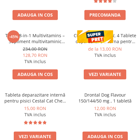
ADAUGA IN COS
PRECOMANDA
Tipaw 8-in-1 Multivitamins –
CESTAL PLUS CHEW, 4 Tablete
-45%
Supliment multivitaminic
deparazitare interna pentru
complet pentru câini, 60 de
caini
234,00 RON
de la 13,00 RON
comprimate masticabile moi,
128,70 RON
TVA inclus
Complex 8-în-1 cu vitamine,
TVA inclus
minerale și nutrienți esențiali
pentru energie, imunitate și s
ADAUGA IN COS
VEZI VARIANTE
Tableta deparazitare internă
Drontal Dog Flavour
pentru pisici Cestal Cat Chew
150/144/50 mg , 1 tabletă
2 comprimate
15,00 RON
12,00 RON
TVA inclus
TVA inclus
VEZI VARIANTE
ADAUGA IN COS