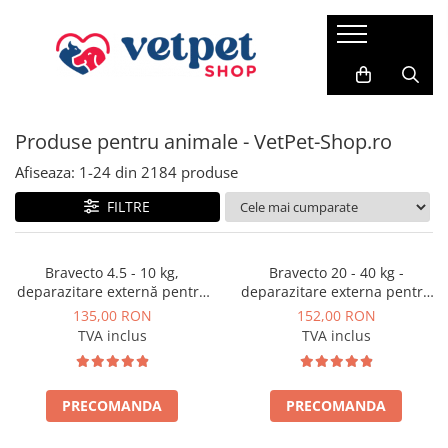
PENTRU CÂINI
PENTRU PISICI
PENTRU PĂSĂRI
FARMACIE VET
ACVARISTICĂ
CABINET VETERINAR
Antiparazitare
PROMEDIVET
Credelio Cat
HRANĂ USCATĂ
HRANĂ USCATĂ
FERTILIZANȚI
Produse pentru animale - VetPet-Shop.ro
ROYAL CANIN
Hrana pentru canari
RATICIDE
ACCESORII
Milbemax
ROYAL CANIN
ADVANCE CAT
VITAMINE
SUPORT CARDIAC
ACVARII
Neptra
Afiseaza:
1-
24
din
2184
produse
MONGE
Brit Premium Cat
SUPORT RENAL
Prazimec
FILTRE
FRISKIES
HILLS SP
SUPORT HEPATIC
Advance
JOSERA
BAVARO
SUPORT DIGESTIV
Sam Field
Bravecto 4.5 - 10 kg,
Bravecto 20 - 40 kg -
deparazitare externă pentru
deparazitare externa pentru
SUPORT ARTICULAR
SANABELLE
HILLS SP
câini
caini
135,00 RON
152,00 RON
TUNDRA
SUPORT NEURONAL
VIRBAC
TVA inclus
TVA inclus
VERY CAT
Suport pentru piele si blana
HRANĂ UMEDĂ
VIRBAC
Vitamine
CONSERVE
WHISKAS
PRECOMANDA
PRECOMANDA
PATE
HRANĂ UMEDĂ
PLICURI