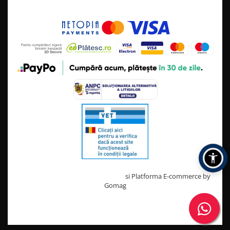
Creat cu ❤ și cu 🧠 de TrifanDan.ro
si
Platforma E-commerce by
Gomag