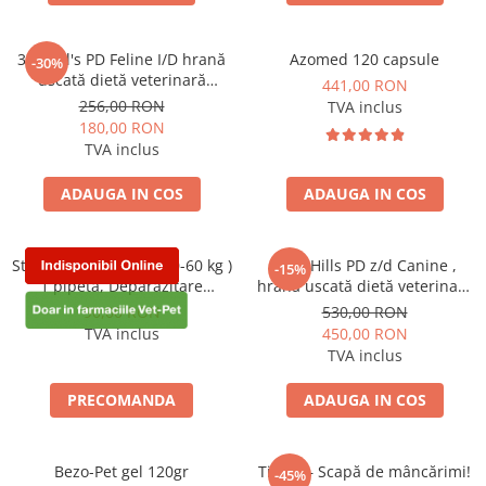
3kg Hill's PD Feline I/D hrană
Azomed 120 capsule
-30%
uscată dietă veterinară
441,00 RON
pentru pisici cu probleme
256,00 RON
TVA inclus
digestive
180,00 RON
TVA inclus
ADAUGA IN COS
ADAUGA IN COS
Stronghold 360 mg ( 40-60 kg )
10kg Hills PD z/d Canine ,
-15%
1 pipetă, Deparazitare
hrană uscată dietă veterinară
externa si interna pentru
hipoalergenică pentru câini
90,00 RON
530,00 RON
caini
TVA inclus
450,00 RON
TVA inclus
PRECOMANDA
ADAUGA IN COS
Bezo-Pet gel 120gr
Tipaw – Scapă de mâncărimi!
-45%