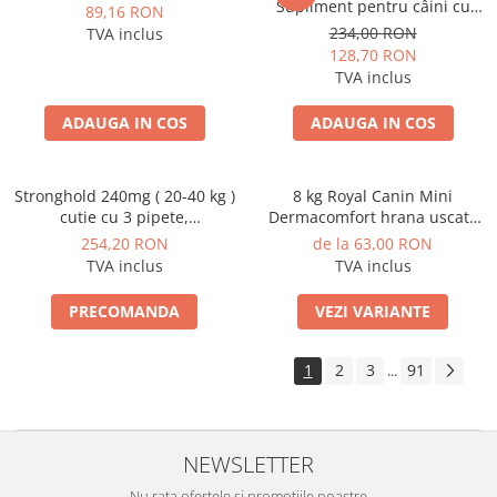
Supliment pentru câini cu
89,16 RON
probleme de piele, 60 de
234,00 RON
TVA inclus
comprimate masticabile moi
128,70 RON
TVA inclus
ADAUGA IN COS
ADAUGA IN COS
Stronghold 240mg ( 20-40 kg )
8 kg Royal Canin Mini
cutie cu 3 pipete,
Dermacomfort hrana uscata
Deparazitare externa si
caine pentru prevenirea
254,20 RON
de la 63,00 RON
interna pentru caini
iritatiilor pielii
TVA inclus
TVA inclus
PRECOMANDA
VEZI VARIANTE
1
2
3
91
...
NEWSLETTER
Nu rata ofertele si promotiile noastre