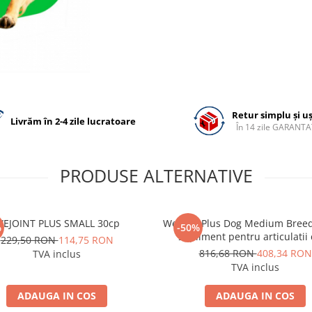
Retur simplu și u
Livrăm în 2-4 zile lucratoare
În 14 zile GARANTA
PRODUSE ALTERNATIVE
WEJOINT PLUS SMALL 30cp
WeJoint Plus Dog Medium Breed
%
-50%
supliment pentru articulatii 
229,50 RON
114,75 RON
816,68 RON
408,34 RON
TVA inclus
TVA inclus
ADAUGA IN COS
ADAUGA IN COS