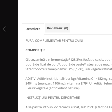
Review-uri
(0)
Descriere
FURAJ COMPLEMENTAR PENTRU CÂINI
COMPOZIȚIE
Glucozamină din fermentație* (28,3%), fosfat dicalcic, pudr
pudră de ficat de porc*, pudră de pește*, stearat de magne
Streptococcus zooepidemicus* (0,17%), ulei vegetal rafinat 
ADITIVI Aditivi nutriționali (per kg): Vitamina C 14182mg,
3404mg (mangan: 1106mg), vitamina E 794 UI. Aditivi tehnol
uleiuri vegetale (antioxidant natural).
INSTRUCȚIUNI PENTRU DEPOZITARE
A se păstra într-un loc răcoros, uscat, sub 25°C și ferit de l