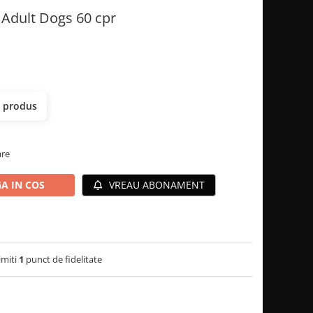
 Adult Dogs 60 cpr
t produs
are
A IN COS
VREAU ABONAMENT
imiti
1
punct de fidelitate