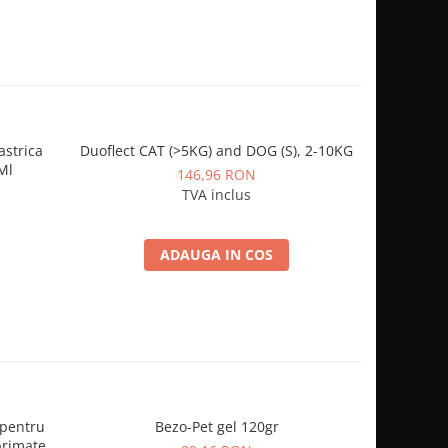
astrica
Duoflect CAT (>5KG) and DOG (S), 2-10KG
Carbo S
-30%
Ml
146,96 RON
2
TVA inclus
ADAUGA IN COS
 pentru
Bezo-Pet gel 120gr
1kg H
primate