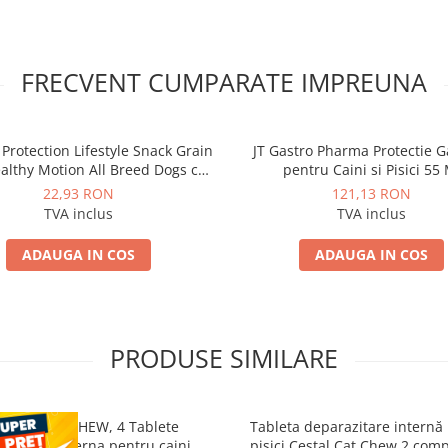
FRECVENT CUMPARATE IMPREUNA
Protection Lifestyle Snack Grain
JT Gastro Pharma Protectie G
althy Motion All Breed Dogs cu
pentru Caini si Pisici 55 
Peste Alb
22,93 RON
121,13 RON
TVA inclus
TVA inclus
ADAUGA IN COS
ADAUGA IN COS
PRODUSE SIMILARE
STAL PLUS CHEW, 4 Tablete
Tableta deparazitare internă
razitare interna pentru caini
pisici Cestal Cat Chew 2 com