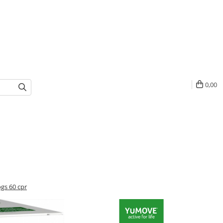
0,00
gs 60 cpr