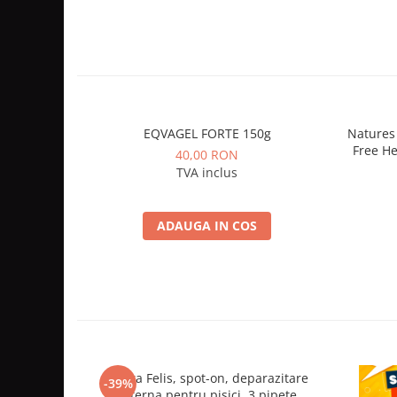
EQVAGEL FORTE 150g
Natures 
Free He
40,00 RON
TVA inclus
ADAUGA IN COS
Vectra Felis, spot-on, deparazitare
CE
-39%
externa pentru pisici, 3 pipete
depa