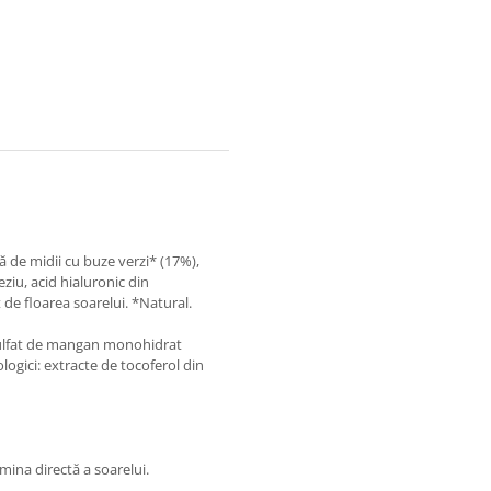
ă de midii cu buze verzi* (17%),
ziu, acid hialuronic din
de floarea soarelui. *Natural.
 sulfat de mangan monohidrat
ogici: extracte de tocoferol din
umina directă a soarelui.