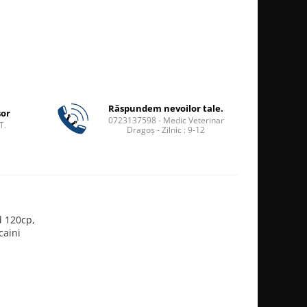
Răspundem nevoilor tale.
șor
0723137598 - Medic Veterinar
T.
Dragoș - Zilnic : 9-12
 120cp,
caini