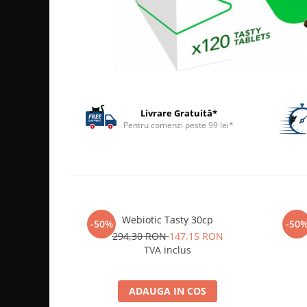
ACCESORII
TRIXIE
JUCARII
HĂINUȚE
Masina de tuns
Perie
Livrare Gratuită*
Recipient hrana
Pentru comenzi peste 99 lei*
Webiotic Tasty 30cp
-50%
-50
294,30 RON
147,15 RON
TVA inclus
ADAUGA IN COS