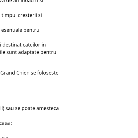
eza de aminoacizi si
 timpul cresterii si
t esentiale pentru
 destinat cateilor in
tile sunt adaptate pentru
 Grand Chien se foloseste
bil) sau se poate amesteca
casa :
 vie