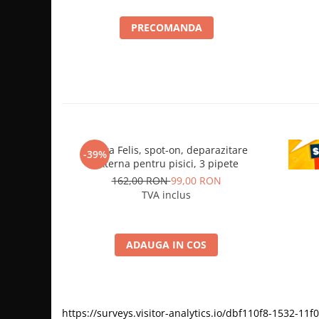
PRECOMANDA
Vectra Felis, spot-on, deparazitare
CE
-39%
externa pentru pisici, 3 pipete
depa
162,00 RON
99,00 RON
TVA inclus
ADAUGA IN COS
https://surveys.visitor-analytics.io/dbf110f8-1532-