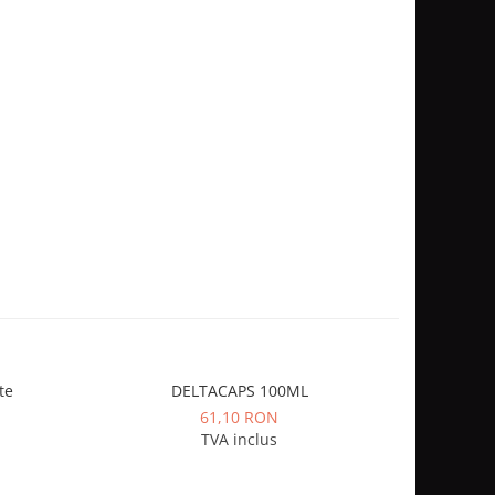
te
DELTACAPS 100ML
S
61,10 RON
TVA inclus