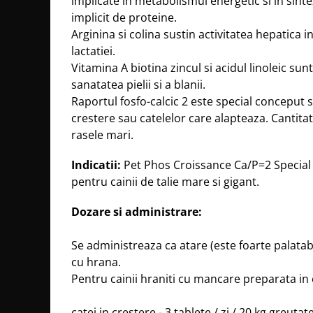
implicate in metabolismul energetic si in sint
implicit de proteine.
Arginina si colina sustin activitatea hepatica in
lactatiei.
Vitamina A biotina zincul si acidul linoleic sun
sanatatea pielii si a blanii.
Raportul fosfo-calcic 2 este special conceput si
crestere sau catelelor care alapteaza. Cantita
rasele mari.
Indicatii:
Pet Phos Croissance Ca/P=2 Special
pentru cainii de talie mare si gigant.
Dozare si administrare:
Se administreaza ca atare (este foarte palata
cu hrana.
Pentru cainii hraniti cu mancare preparata in 
catei in crestere - 3 tablete / zi / 20 kg greutate