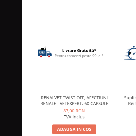
ACCESORII
TRIXIE
JUCARII
HĂINUȚE
Masina de tuns
Perie
Livrare Gratuită*
Recipient hrana
Pentru comenzi peste 99 lei*
RENALVET TWIST OFF, AFECTIUNI
Supli
RENALE , VETEXPERT, 60 CAPSULE
Rei
87,00 RON
TVA inclus
ADAUGA IN COS