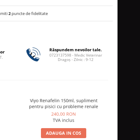
imiti
2
puncte de fidelitate
Răspundem nevoilor tale.
șor
0723137598 - Medic Veterinar
T.
Dragoș - Zilnic : 9-12
Viyo Renafelin 150ml, supliment
Synoquin E
pentru pisici cu probleme renale
240,00 RON
TVA inclus
ADAUGA IN COS
A