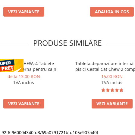
VEZI VARIANTE
ADAUGA IN COS
PRODUSE SIMILARE
STAL PLUS CHEW, 4 Tablete
Tableta deparazitare internă
razitare interna pentru caini
pisici Cestal Cat Chew 2 com
de la 13,00 RON
15,00 RON
TVA inclus
TVA inclus
VEZI VARIANTE
VEZI VARIANTE
11f0-92f6-960004340fd3/69a0791721bfd105e907a40f