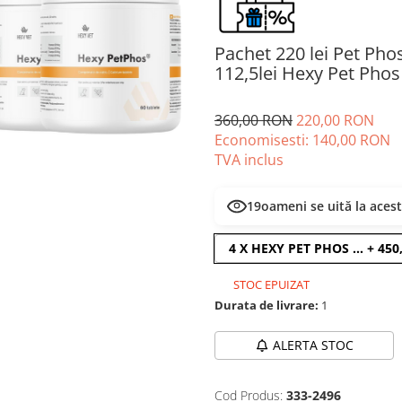
Pachet 220 lei Pet Pho
112,5lei Hexy Pet Pho
360,00 RON
220,00 RON
Economisesti:
140,00
RON
TVA inclus
19
oameni se uită la aces
4 X HEXY PET PHOS 60 TABLETE
+ 450
STOC EPUIZAT
Durata de livrare:
1
ALERTA STOC
Cod Produs:
333-2496