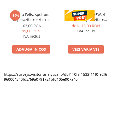
Vectra Felis, spot-on,
CESTAL PLUS CHEW, 4
-39%
deparazitare externa
Tablete deparazitare
pentru pisici, 3 pipete
interna pentru caini
162,00 RON
de la 13,00 RON
99,00 RON
TVA inclus
TVA inclus
ADAUGA IN COS
VEZI VARIANTE
https://surveys.visitor-analytics.io/dbf110f8-1532-11f0-92f6-
960004340fd3/69a0791721bfd105e907a40f