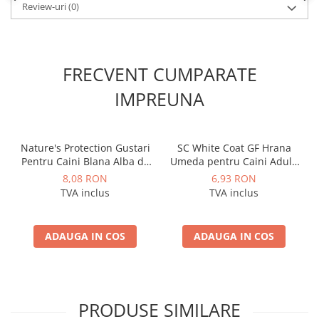
Review-uri
(0)
FRECVENT CUMPARATE
IMPREUNA
Nature's Protection Gustari
SC White Coat GF Hrana
Pentru Caini Blana Alba de
Umeda pentru Caini Adulti
Toate Rasele cu Ton si
cu Peste Alb si Krill in Sos
8,08 RON
6,93 RON
Somon 70g
85 Gr
TVA inclus
TVA inclus
ADAUGA IN COS
ADAUGA IN COS
PRODUSE SIMILARE