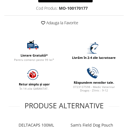
ACCESORII
Cod Produs:
MO-100170177
TRIXIE
JUCARII
Adauga la Favorite
HĂINUȚE
Masina de tuns
Perie
Recipient hrana
Livrare Gratuită*
Livrăm în 2-4 zile lucratoare
Pentru comenzi peste 99 lei*
Răspundem nevoilor tale.
Retur simplu și ușor
0723137598 - Medic Veterinar
În 14 zile GARANTAT.
Dragoș - Zilnic : 9-12
PRODUSE ALTERNATIVE
DELTACAPS 100ML
Sam’s Field Dog Pouch