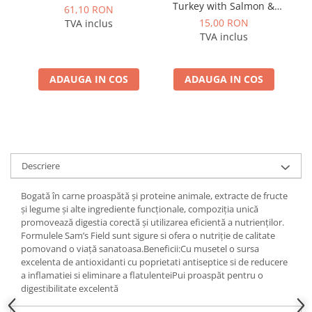
Turkey with Salmon &
be
61,10 RON
Linseed Oil for Puppy 260
15,00 RON
TVA inclus
g – Hrană umedă
TVA inclus
completă pentru pui
ADAUGA IN COS
ADAUGA IN COS
Descriere
Bogată în carne proaspătă și proteine ​​animale, extracte de fructe
și legume și alte ingrediente funcționale, compoziția unică
promovează digestia corectă și utilizarea eficientă a nutrienților.
Formulele Sam’s Field sunt sigure si ofera o nutriție de calitate
pomovand o viață sanatoasa.Beneficii:Cu musetel o sursa
excelenta de antioxidanti cu poprietati antiseptice si de reducere
a inflamatiei si eliminare a flatulenteiPui proaspăt pentru o
digestibilitate excelentă