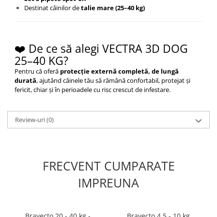
Destinat câinilor de
talie mare (25–40 kg)
❤️ De ce să alegi VECTRA 3D DOG
25–40 KG?
Pentru că oferă
protecție externă completă, de lungă
durată
, ajutând câinele tău să rămână confortabil, protejat și
fericit, chiar și în perioadele cu risc crescut de infestare.
Review-uri
(0)
FRECVENT CUMPARATE
IMPREUNA
Bravecto 20 - 40 kg -
Bravecto 4.5 - 10 kg,