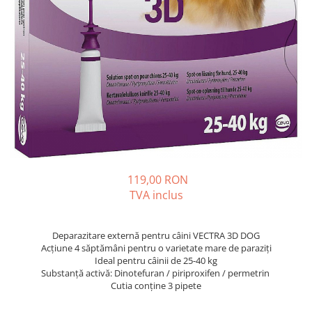
PLICURI
SALAM
CONSERVE
SUPA
DIETE VETERINARE
DIETE VETERINARE
DIETĂ USCATĂ
ROYAL CANIN DIETE
DIETĂ UMEDĂ
HILLS PD
ANTIPARAZITARE EXTERNE
Calibra Diets
PIPETE
MONGE
ADVANTAGE
ANTIPARAZITARE EXTERNE
PASTILE
PIPETE
ANTIPARAZITARE INTERNE
119,00 RON
ZGĂRZI
TVA inclus
ACCESORII
COMPRIMATE
NISIP
ANTIPARAZITARE INTERNE
Deparazitare externă pentru câini VECTRA 3D DOG
SUPLIMENTE
VITAMINE ȘI SUPLIMENTE
Acțiune 4 săptămâni pentru o varietate mare de paraziți
Ideal pentru câinii de 25-40 kg
NUTRACEUTICE
Substanță activă: Dinotefuran / piriproxifen / permetrin
VITAMINE
Cutia conține 3 pipete
RECOMPENSE