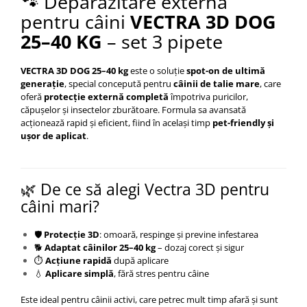
🐾 Deparazitare externă
pentru câini
VECTRA 3D DOG
25–40 KG
– set 3 pipete
VECTRA 3D DOG 25–40 kg
este o soluție
spot-on de ultimă
generație
, special concepută pentru
câinii de talie mare
, care
oferă
protecție externă completă
împotriva puricilor,
căpușelor și insectelor zburătoare. Formula sa avansată
acționează rapid și eficient, fiind în același timp
pet-friendly și
ușor de aplicat
.
🌿 De ce să alegi Vectra 3D pentru
câini mari?
🛡️
Protecție 3D
: omoară, respinge și previne infestarea
🐕
Adaptat câinilor 25–40 kg
– dozaj corect și sigur
⏱️
Acțiune rapidă
după aplicare
💧
Aplicare simplă
, fără stres pentru câine
Este ideal pentru câinii activi, care petrec mult timp afară și sunt