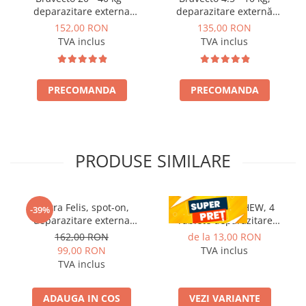
deparazitare externa
deparazitare externă
pentru caini
pentru câini
152,00 RON
135,00 RON
TVA inclus
TVA inclus
PRECOMANDA
PRECOMANDA
PRODUSE SIMILARE
Vectra Felis, spot-on,
CESTAL PLUS CHEW, 4
-39%
deparazitare externa
Tablete deparazitare
pentru pisici, 3 pipete
interna pentru caini
162,00 RON
de la 13,00 RON
99,00 RON
TVA inclus
TVA inclus
ADAUGA IN COS
VEZI VARIANTE