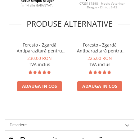
Retur simplu și ușor
0723137598 - Medic Veterinar
În 14 zile GARANTAT.
Dragoș - Zilnic : 9-12
PRODUSE ALTERNATIVE
Foresto - Zgardă
Foresto - Zgardă
Ad
Antiparazitară pentru
Antiparazitară pentru
câini mari peste 8 kg (70
câini mici și pisici (38 cm)
a
230,00 RON
225,00 RON
cm), până la 8 luni de
TVA inclus
TVA inclus
protecție împotriva
purecilor și căpușelor
ADAUGA IN COS
ADAUGA IN COS
Descriere