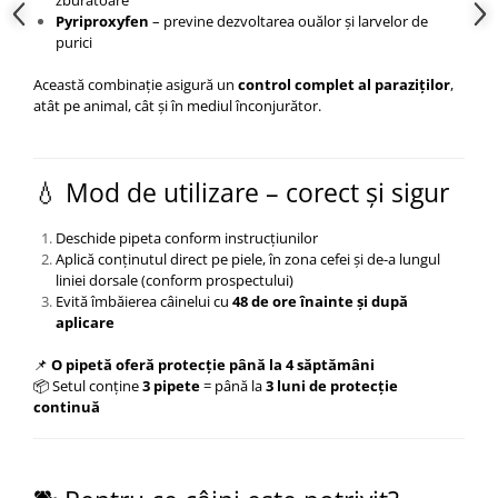
Pyriproxyfen
– previne dezvoltarea ouălor și larvelor de
purici
Această combinație asigură un
control complet al paraziților
,
atât pe animal, cât și în mediul înconjurător.
💧 Mod de utilizare – corect și sigur
Deschide pipeta conform instrucțiunilor
Aplică conținutul direct pe piele, în zona cefei și de-a lungul
liniei dorsale (conform prospectului)
Evită îmbăierea câinelui cu
48 de ore înainte și după
aplicare
📌
O pipetă oferă protecție până la 4 săptămâni
📦 Setul conține
3 pipete
= până la
3 luni de protecție
continuă