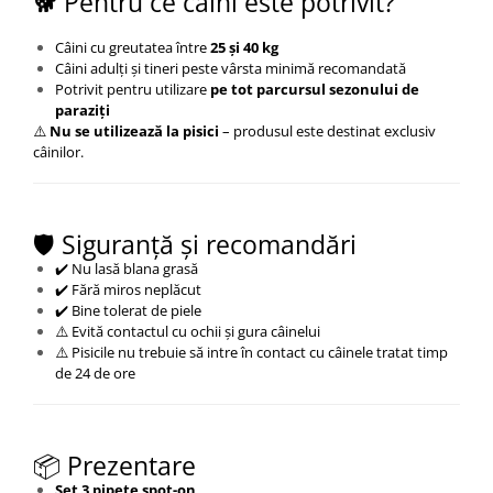
🐕 Pentru ce câini este potrivit?
Câini cu greutatea între
25 și 40 kg
Câini adulți și tineri peste vârsta minimă recomandată
Potrivit pentru utilizare
pe tot parcursul sezonului de
paraziți
⚠️
Nu se utilizează la pisici
– produsul este destinat exclusiv
câinilor.
🛡️ Siguranță și recomandări
✔️ Nu lasă blana grasă
✔️ Fără miros neplăcut
✔️ Bine tolerat de piele
⚠️ Evită contactul cu ochii și gura câinelui
⚠️ Pisicile nu trebuie să intre în contact cu câinele tratat timp
de 24 de ore
📦 Prezentare
Set 3 pipete spot-on