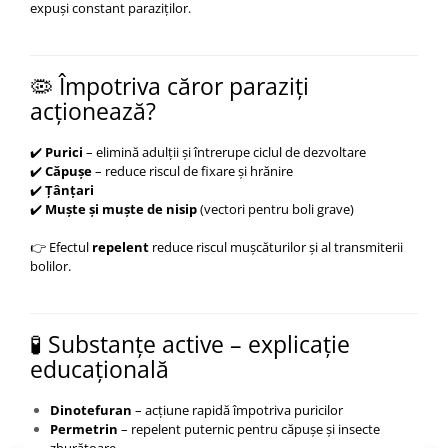
expuși constant paraziților.
🦠 Împotriva căror paraziți
acționează?
✔️
Purici
– elimină adulții și întrerupe ciclul de dezvoltare
✔️
Căpușe
– reduce riscul de fixare și hrănire
✔️
Țânțari
✔️
Muște și muște de nisip
(vectori pentru boli grave)
👉 Efectul
repelent
reduce riscul mușcăturilor și al transmiterii
bolilor.
🧪 Substanțe active – explicație
educațională
Dinotefuran
– acțiune rapidă împotriva puricilor
Permetrin
– repelent puternic pentru căpușe și insecte
zburătoare