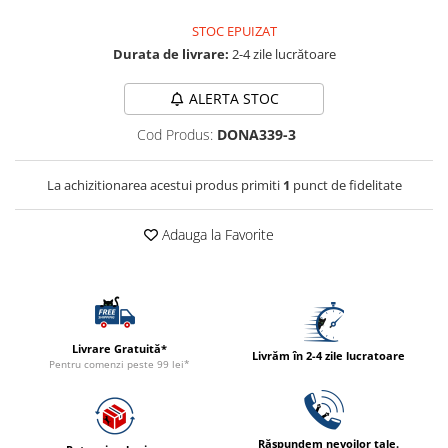
ACCESORII
STOC EPUIZAT
TRIXIE
Durata de livrare:
2-4 zile lucrătoare
JUCARII
HĂINUȚE
ALERTA STOC
Masina de tuns
Cod Produs:
DONA339-3
Perie
Recipient hrana
La achizitionarea acestui produs primiti
1
punct de fidelitate
Adauga la Favorite
Livrare Gratuită*
Livrăm în 2-4 zile lucratoare
Pentru comenzi peste 99 lei*
Răspundem nevoilor tale.