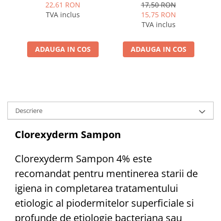
400 gr, hrană umedă
22,61 RON
17,50 RON
(conservă) pentru caini
TVA inclus
15,75 RON
adulti cu gust irezistibil
TVA inclus
de vită
ADAUGA IN COS
ADAUGA IN COS
Descriere
Clorexyderm Sampon
Clorexyderm Sampon 4% este
recomandat pentru mentinerea starii de
igiena in completarea tratamentului
etiologic al piodermitelor superficiale si
profunde de etiologie bacteriana sau