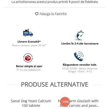
La achizitionarea acestui produs primiti
1
punct de fidelitate
ACCESORII
TRIXIE
Adauga la Favorite
JUCARII
HĂINUȚE
Masina de tuns
Perie
Livrare Gratuită*
Recipient hrana
Livrăm în 2-4 zile lucratoare
Pentru comenzi peste 99 lei*
Răspundem nevoilor tale.
Retur simplu și ușor
0723137598 - Medic Veterinar
În 14 zile GARANTAT.
Dragoș - Zilnic : 9-12
PRODUSE ALTERNATIVE
Sanal Dog Yeast Calcium
Fresh Farm Goulash with
-10%
100 tablete
beef, carrots and peas
v