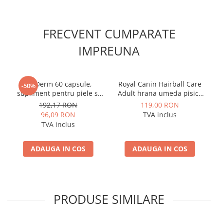
FRECVENT CUMPARATE
IMPREUNA
WeDerm 60 capsule,
Royal Canin Hairball Care
-50%
supliment pentru piele si
Adult hrana umeda pisica
blana caini si pisici
pentru controlul ghemurilor
192,17 RON
119,00 RON
de blana, 12 x 85 g
96,09 RON
TVA inclus
TVA inclus
ADAUGA IN COS
ADAUGA IN COS
PRODUSE SIMILARE