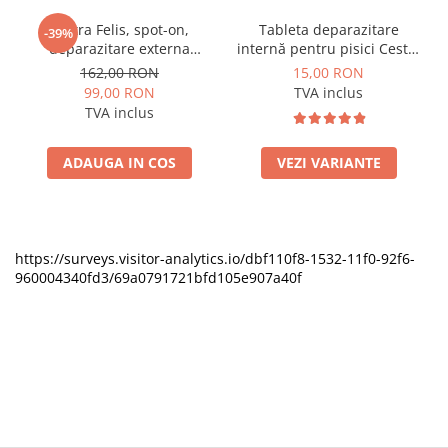
Vectra Felis, spot-on,
Tableta deparazitare
-39%
deparazitare externa
internă pentru pisici Cestal
pentru pisici, 3 pipete
Cat Chew 2 comprimate
162,00 RON
15,00 RON
99,00 RON
TVA inclus
TVA inclus
ADAUGA IN COS
VEZI VARIANTE
https://surveys.visitor-analytics.io/dbf110f8-1532-11f0-92f6-
960004340fd3/69a0791721bfd105e907a40f