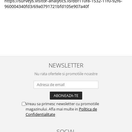
https://surveys.visitor-analytics.io/dbf110f8-1532-11f0-92f6-
960004340fd3/69a0791721bfd105e907a40f
NEWSLETTER
Nu rata ofertele si promotiile noastre
Vreau sa primesc newsletter cu promotiile
magazinului. Afla mai multe in
Politica de
Confidentialitate
SOCIAL