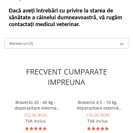
Dacă aveți întrebări cu privire la starea de
sănătate a câinelui dumneavoastră, vă rugăm
contactați medicul veterinar.
Review-uri
(0)
FRECVENT CUMPARATE
IMPREUNA
Bravecto 20 - 40 kg -
Bravecto 4.5 - 10 kg,
deparazitare externa
deparazitare externă
pentru caini
pentru câini
152,00 RON
135,00 RON
TVA inclus
TVA inclus