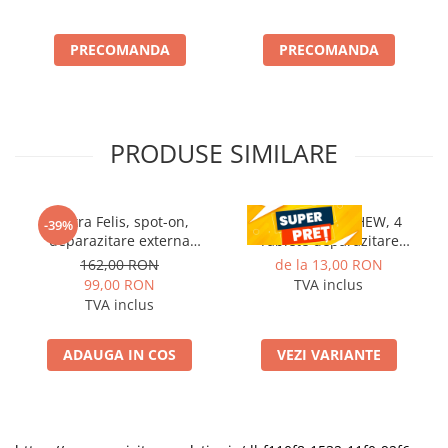
PRECOMANDA
PRECOMANDA
PRODUSE SIMILARE
Vectra Felis, spot-on,
CESTAL PLUS CHEW, 4
-39%
deparazitare externa
Tablete deparazitare
pentru pisici, 3 pipete
interna pentru caini
162,00 RON
de la 13,00 RON
99,00 RON
TVA inclus
TVA inclus
ADAUGA IN COS
VEZI VARIANTE