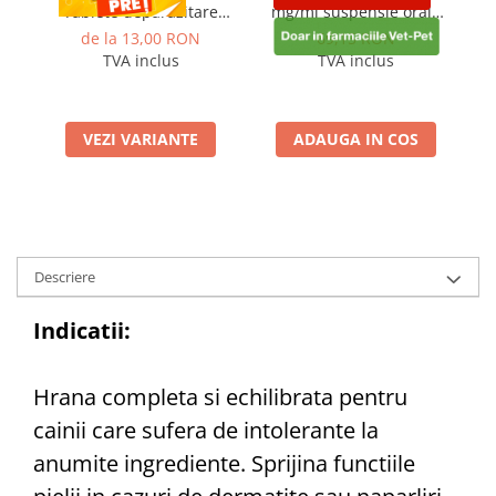
Tablete deparazitare
mg/ml suspensie orală
interna pentru caini
pentru rumegatoare
de la 13,00 RON
69,15 RON
TVA inclus
TVA inclus
VEZI VARIANTE
ADAUGA IN COS
Descriere
Indicatii:
Hrana completa si echilibrata pentru
cainii care sufera de intolerante la
anumite ingrediente. Sprijina functiile