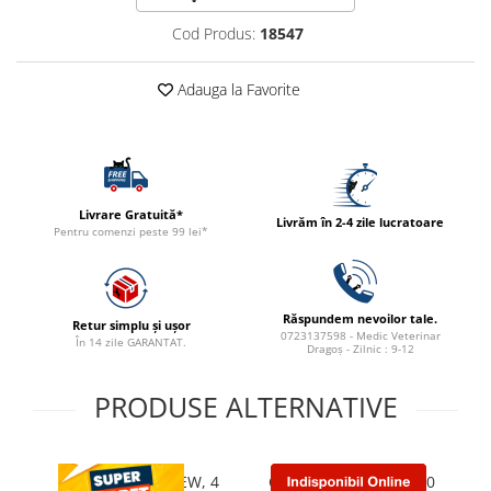
ACCESORII
Cod Produs:
18547
TRIXIE
JUCARII
Adauga la Favorite
HĂINUȚE
Masina de tuns
Perie
Recipient hrana
Livrare Gratuită*
Livrăm în 2-4 zile lucratoare
Pentru comenzi peste 99 lei*
Răspundem nevoilor tale.
Retur simplu și ușor
0723137598 - Medic Veterinar
În 14 zile GARANTAT.
Dragoș - Zilnic : 9-12
PRODUSE ALTERNATIVE
CESTAL PLUS CHEW, 4
Cribendazol 10% – 100