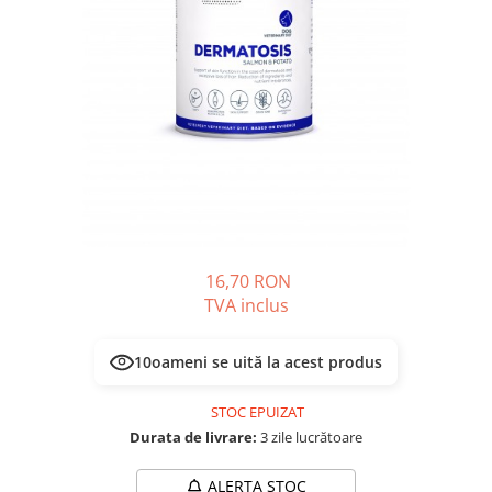
PLICURI
SALAM
CONSERVE
SUPA
DIETE VETERINARE
DIETE VETERINARE
DIETĂ USCATĂ
ROYAL CANIN DIETE
DIETĂ UMEDĂ
HILLS PD
ANTIPARAZITARE EXTERNE
Calibra Diets
PIPETE
MONGE
ADVANTAGE
ANTIPARAZITARE EXTERNE
PASTILE
PIPETE
ANTIPARAZITARE INTERNE
16,70 RON
ZGĂRZI
TVA inclus
ACCESORII
COMPRIMATE
NISIP
ANTIPARAZITARE INTERNE
10
oameni se uită la acest produs
SUPLIMENTE
VITAMINE ȘI SUPLIMENTE
STOC EPUIZAT
NUTRACEUTICE
Durata de livrare:
3 zile lucrătoare
VITAMINE
RECOMPENSE
ALERTA STOC