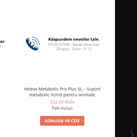
Răspundem nevoilor tale.
șor
0723137598 - Medic Veterinar
T.
Dragoș - Zilnic : 9-12
Vetexx Metabolic Pro Plus 5L – Suport
Dynavit p
metabolic lichid pentru animale
332,59 RON
TVA inclus
ADAUGA IN COS
A