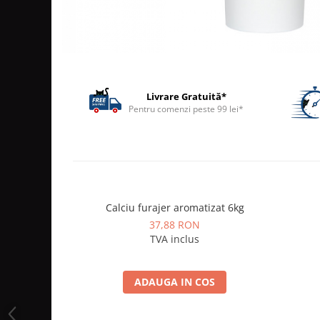
ACCESORII
TRIXIE
JUCARII
HĂINUȚE
Masina de tuns
Livrare Gratuită*
Perie
Pentru comenzi peste 99 lei*
Recipient hrana
Calciu furajer aromatizat 6kg
37,88 RON
TVA inclus
ADAUGA IN COS