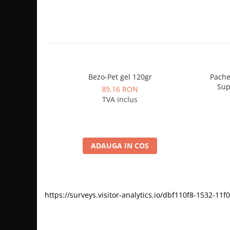
Bezo-Pet gel 120gr
Pache
Sup
89,16 RON
pancr
TVA inclus
suport
ADAUGA IN COS
https://surveys.visitor-analytics.io/dbf110f8-1532-