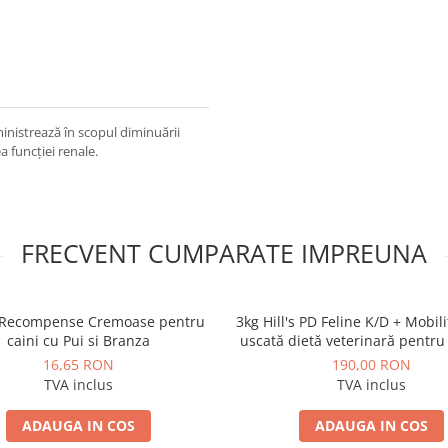
ministrează în scopul diminuării
a funcţiei renale.
FRECVENT CUMPARATE IMPREUNA
Recompense Cremoase pentru
3kg Hill's PD Feline K/D + Mobil
caini cu Pui si Branza
uscată dietă veterinară pentru 
probleme renale
16,65 RON
190,00 RON
TVA inclus
TVA inclus
ADAUGA IN COS
ADAUGA IN COS