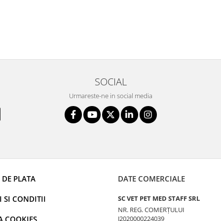
SOCIAL
Urmareste-ne in social media
 DE PLATA
DATE COMERCIALE
 SI CONDITII
SC VET PET MED STAFF SRL
NR. REG. COMERȚULUI
A COOKIES
J2020000224039