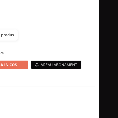
t produs
are
A IN COS
VREAU ABONAMENT