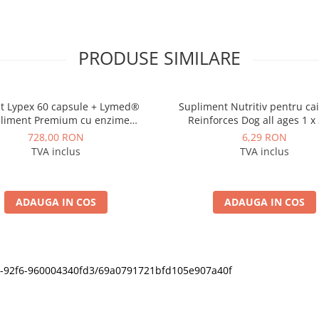
PRODUSE SIMILARE
t Lypex 60 capsule + Lymed®
Supliment Nutritiv pentru cai
liment Premium cu enzime
Reinforces Dog all ages 1 x
eatice pentru câini și pisici –
728,00 RON
6,29 RON
 în sindromul de malabsorbție
TVA inclus
TVA inclus
ADAUGA IN COS
ADAUGA IN COS
11f0-92f6-960004340fd3/69a0791721bfd105e907a40f