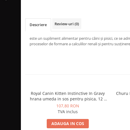
Review-uri
(0)
Descriere
este un supliment alimentar pentru câini şi pisici, ce se ad
proceselor de formare a calculilor renali şi pentru susţinere
Royal Canin Kitten Instinctive In Gravy
Churu 
hrana umeda in sos pentru pisica, 12 x
85 g
107,80 RON
TVA inclus
ADAUGA IN COS