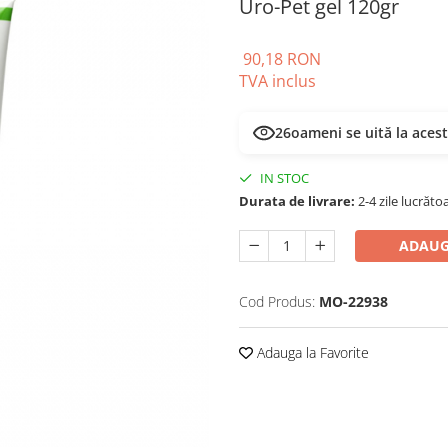
Uro-Pet gel 120gr
90,18 RON
TVA inclus
26
oameni se uită la aces
IN STOC
Durata de livrare:
2-4 zile lucrăto
ADAUG
Cod Produs:
MO-22938
Adauga la Favorite