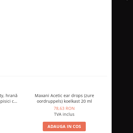
ity, hrană
Maxani Acetic ear drops (zure
Synoqui
pisici cu
oordruppels) koelkast 20 ml
78,63 RON
TVA inclus
ADAUGA IN COS