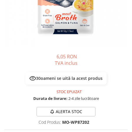
PLICURI
SALAM
CONSERVE
SUPA
DIETE VETERINARE
DIETE VETERINARE
DIETĂ USCATĂ
ROYAL CANIN DIETE
DIETĂ UMEDĂ
HILLS PD
ANTIPARAZITARE EXTERNE
Calibra Diets
PIPETE
MONGE
6,05 RON
ADVANTAGE
ANTIPARAZITARE EXTERNE
TVA inclus
PASTILE
PIPETE
ANTIPARAZITARE INTERNE
ZGĂRZI
30
oameni se uită la acest produs
ACCESORII
COMPRIMATE
STOC EPUIZAT
NISIP
ANTIPARAZITARE INTERNE
Durata de livrare:
2-4 zile lucrătoare
SUPLIMENTE
VITAMINE ȘI SUPLIMENTE
ALERTA STOC
NUTRACEUTICE
VITAMINE
Cod Produs:
MO-WP87202
RECOMPENSE