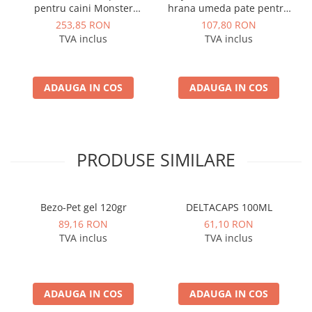
pentru caini Monster
hrana umeda pate pentru
Munch Stick 24 buc
pisica, 12 x 85 g
253,85 RON
107,80 RON
TVA inclus
TVA inclus
ADAUGA IN COS
ADAUGA IN COS
PRODUSE SIMILARE
Bezo-Pet gel 120gr
DELTACAPS 100ML
89,16 RON
61,10 RON
TVA inclus
TVA inclus
ADAUGA IN COS
ADAUGA IN COS