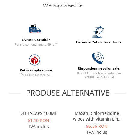
ACCESORII
Adauga la Favorite
TRIXIE
JUCARII
HĂINUȚE
Masina de tuns
Livrare Gratuită*
Livrăm în 2-4 zile lucratoare
Perie
Pentru comenzi peste 99 lei*
Recipient hrana
Răspundem nevoilor tale.
Retur simplu și ușor
0723137598 - Medic Veterinar
În 14 zile GARANTAT.
Dragoș - Zilnic : 9-12
PRODUSE ALTERNATIVE
DELTACAPS 100ML
Maxani Chlorhexidine
wipes with vitamin E 40
61,10 RON
pcs
96,56 RON
TVA inclus
TVA inclus