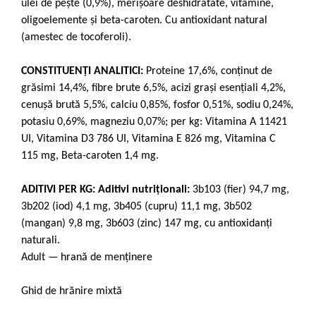
ulei de peşte (0,9%), merişoare deshidratate, vitamine,
oligoelemente şi beta-caroten. Cu antioxidant natural
(amestec de tocoferoli).
CONSTITUENŢI ANALITICI:
Proteine 17,6%, conţinut de
grăsimi 14,4%, fibre brute 6,5%, acizi graşi esenţiali 4,2%,
cenuşă brută 5,5%, calciu 0,85%, fosfor 0,51%, sodiu 0,24%,
potasiu 0,69%, magneziu 0,07%; per kg: Vitamina A 11421
UI, Vitamina D3 786 UI, Vitamina E 826 mg, Vitamina C
115 mg, Beta-caroten 1,4 mg.
ADITIVI PER KG: Aditivi nutriţionali:
3b103 (fier) 94,7 mg,
3b202 (iod) 4,1 mg, 3b405 (cupru) 11,1 mg, 3b502
(mangan) 9,8 mg, 3b603 (zinc) 147 mg, cu antioxidanţi
naturali.
Adult — hrană de menținere
Ghid de hrănire mixtă