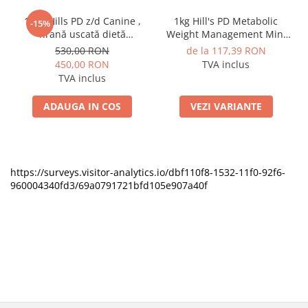
10kg Hills PD z/d Canine ,
1kg Hill's PD Metabolic
-15%
hrană uscată dietă
Weight Management Mini
veterinară hipoalergenică
hrana pentru caini
530,00 RON
de la 117,39 RON
pentru câini
450,00 RON
TVA inclus
TVA inclus
ADAUGA IN COS
VEZI VARIANTE
https://surveys.visitor-analytics.io/dbf110f8-1532-11f0-92f6-
960004340fd3/69a0791721bfd105e907a40f