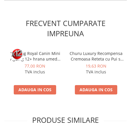
FRECVENT CUMPARATE
IMPREUNA
12 x 85g Royal Canin Mini
Churu Luxury Recompensa
Ageing 12+ hrana umeda
Cremoasa Reteta cu Pui si
caine senior
Vita Wagyu
77,00 RON
19,63 RON
TVA inclus
TVA inclus
ADAUGA IN COS
ADAUGA IN COS
PRODUSE SIMILARE