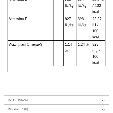
IU/kg
IU/kg
/ 100
kcal
Vitamina E
827
898
23.39
IU/kg
IU/kg
IU /
100
kcal
Acizi grași Omega-3
1.14
1.24 %
323
%
mg /
100
kcal
INFO LIVRARE
Review-uri
(0)