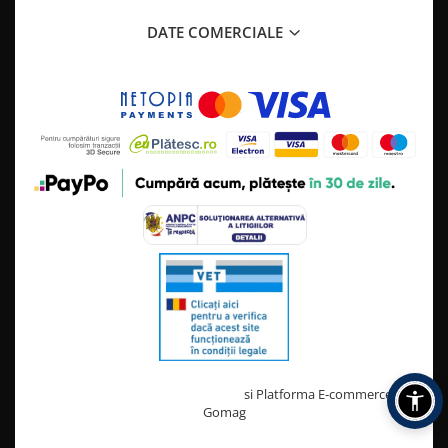
DATE COMERCIALE
Creat cu ❤ și cu 🧠 de TrifanDan.ro
si
Platforma E-commerce by
Gomag