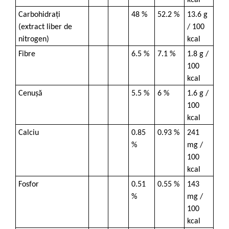
kcal
Carbohidrați
48 %
52.2 %
13.6 g
(extract liber de
/ 100
nitrogen)
kcal
Fibre
6.5 %
7.1 %
1.8 g /
100
kcal
Cenușă
5.5 %
6 %
1.6 g /
100
kcal
Calciu
0.85
0.93 %
241
%
mg /
100
kcal
Fosfor
0.51
0.55 %
143
%
mg /
100
kcal