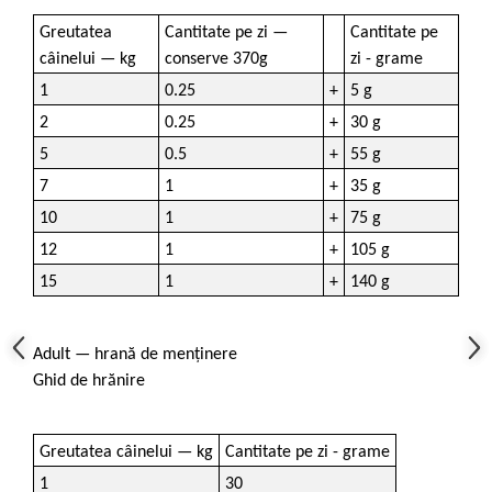
Greutatea
Cantitate pe zi —
Cantitate pe
câinelui — kg
conserve 370g
zi - grame
1
0.25
+
5 g
2
0.25
+
30 g
5
0.5
+
55 g
7
1
+
35 g
10
1
+
75 g
12
1
+
105 g
15
1
+
140 g
Adult — hrană de menținere
Ghid de hrănire
Greutatea câinelui — kg
Cantitate pe zi - grame
1
30