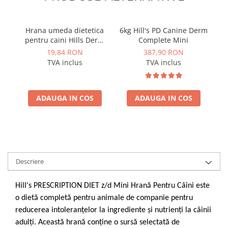
Hrana umeda dietetica
6kg Hill's PD Canine Derm
pentru caini Hills Derm
Complete Mini
C
Complete 370 g
Mi
19,84 RON
387,90 RON
TVA inclus
TVA inclus
Hi
ADAUGA IN COS
ADAUGA IN COS
Descriere
Hill's PRESCRIPTION DIET z/d Mini Hrană Pentru Câini este
o dietă completă pentru animale de companie pentru
reducerea intoleranţelor la ingrediente şi nutrienţi la câinii
adulţi. Această hrană conţine o sursă selectată de