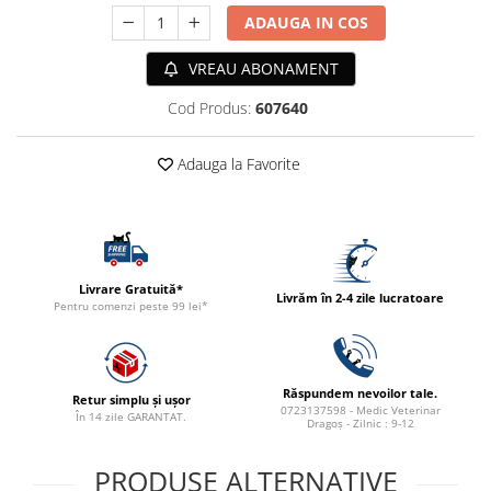
ACCESORII
ADAUGA IN COS
TRIXIE
VREAU ABONAMENT
JUCARII
HĂINUȚE
Cod Produs:
607640
Masina de tuns
Perie
Adauga la Favorite
Recipient hrana
Livrare Gratuită*
Livrăm în 2-4 zile lucratoare
Pentru comenzi peste 99 lei*
Răspundem nevoilor tale.
Retur simplu și ușor
0723137598 - Medic Veterinar
În 14 zile GARANTAT.
Dragoș - Zilnic : 9-12
PRODUSE ALTERNATIVE