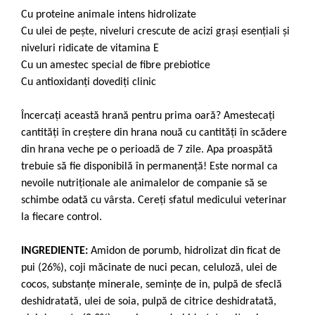
Cu proteine animale intens hidrolizate
Cu ulei de peşte, niveluri crescute de acizi graşi esenţiali și
niveluri ridicate de vitamina E
Cu un amestec special de fibre prebiotice
Cu antioxidanţi dovediţi clinic
Încercați această hrană pentru prima oară? Amestecați
cantități în creștere din hrana nouă cu cantități în scădere
din hrana veche pe o perioadă de 7 zile. Apa proaspătă
trebuie să fie disponibilă în permanență! Este normal ca
nevoile nutriționale ale animalelor de companie să se
schimbe odată cu vârsta. Cereți sfatul medicului veterinar
la fiecare control.
INGREDIENTE:
Amidon de porumb, hidrolizat din ficat de
pui (26%), coji măcinate de nuci pecan, celuloză, ulei de
cocos, substanţe minerale, seminţe de in, pulpă de sfeclă
deshidratată, ulei de soia, pulpă de citrice deshidratată,