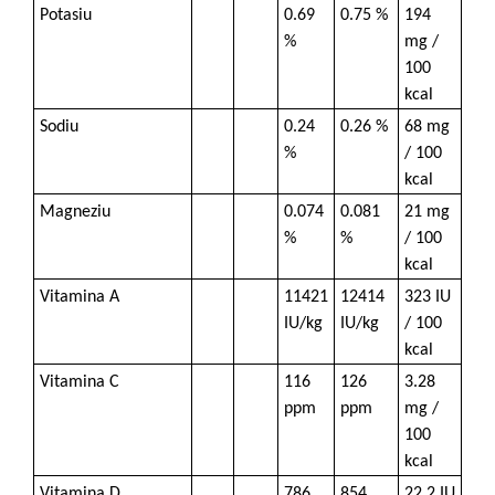
Potasiu
0.69
0.75 %
194
%
mg /
100
kcal
Sodiu
0.24
0.26 %
68 mg
%
/ 100
kcal
Magneziu
0.074
0.081
21 mg
%
%
/ 100
kcal
Vitamina A
11421
12414
323 IU
IU/kg
IU/kg
/ 100
kcal
Vitamina C
116
126
3.28
ppm
ppm
mg /
100
kcal
Vitamina D
786
854
22.2 IU