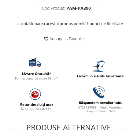
ACCESORII
Cod Produs:
PAM-PA390
TRIXIE
JUCARII
La achizitionarea acestui produs primiti
1
punct de fidelitate
HĂINUȚE
Masina de tuns
Adauga la Favorite
Perie
Recipient hrana
Livrare Gratuită*
Livrăm în 2-4 zile lucratoare
Pentru comenzi peste 99 lei*
Răspundem nevoilor tale.
Retur simplu și ușor
0723137598 - Medic Veterinar
În 14 zile GARANTAT.
Dragoș - Zilnic : 9-12
PRODUSE ALTERNATIVE