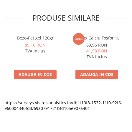
PRODUSE SIMILARE
Bezo-Pet gel 120gr
Vetexx Calciu Fosfor 1L
-40%
89,16 RON
69,96 RON
TVA inclus
41,98 RON
TVA inclus
ADAUGA IN COS
ADAUGA IN COS
https://surveys.visitor-analytics.io/dbf110f8-1532-11f0-92f6-
960004340fd3/69a0791721bfd105e907a40f