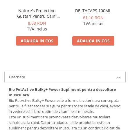
Nature's Protection
DELTACAPS 100ML
S
Gustari Pentru Caini
61,10 RON
Blana Alba de Toate
Adu
8,08 RON
TVA inclus
Rasele cu Ton si Somon
TVA inclus
70g
ADAUGA IN COS
ADAUGA IN COS
Descriere
Bio PetActive Bulky+ Power Supliment pentru dezvoltare
musculara
Bio PetActive Bulky+ Power este o formula veterinara conceputa
pentru a fi sanatoasa si sigura pentru toate rasele de caini, avand
in vedere echilibrul optim de vitamine si minerale.
Este un supliment care promoveaza dezvoltarea musculara
sanatoasa la caini. Datorita adaosului de probiotice este un
supliment pentru dezvoltare musculara cu un continut ridicat de