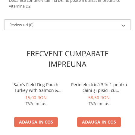
Deoarece contine vitamina D3, nu poate fi utilizat impreuna cu
vitamina D2.
Review-uri
(0)
FRECVENT CUMPARATE
IMPREUNA
Sam’s Field Dog Pouch
Perie electrică 3 în 1 pentru
Turkey with Salmon &
câini și pisici, cu
Linseed Oil for Puppy 260 g
pulverizare fină, masaj,
15,00 RON
58,50 RON
– Hrană umedă completă
autocurățare și încărcare
TVA inclus
TVA inclus
pentru pui
USB
ADAUGA IN COS
ADAUGA IN COS