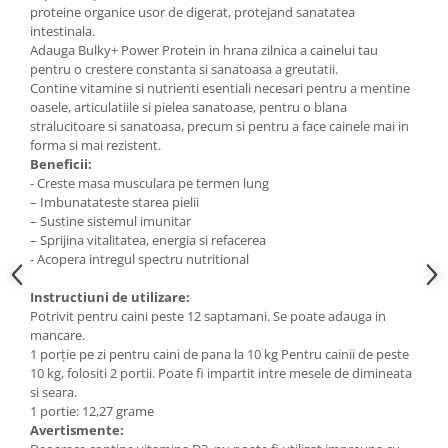
proteine organice usor de digerat, protejand sanatatea
intestinala.
Adauga Bulky+ Power Protein in hrana zilnica a cainelui tau
pentru o crestere constanta si sanatoasa a greutatii.
Contine vitamine si nutrienti esentiali necesari pentru a mentine
oasele, articulatiile si pielea sanatoase, pentru o blana
stralucitoare si sanatoasa, precum si pentru a face cainele mai in
forma si mai rezistent.
Beneficii:
- Creste masa musculara pe termen lung
– Imbunatateste starea pielii
– Sustine sistemul imunitar
– Sprijina vitalitatea, energia si refacerea
- Acopera intregul spectru nutritional
Instructiuni de utilizare:
Potrivit pentru caini peste 12 saptamani. Se poate adauga in
mancare.
1 porție pe zi pentru caini de pana la 10 kg Pentru cainii de peste
10 kg, folositi 2 portii. Poate fi impartit intre mesele de dimineata
si seara.
1 portie: 12,27 grame
Avertismente: