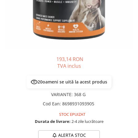
PLICURI
SALAM
CONSERVE
SUPA
DIETE VETERINARE
DIETE VETERINARE
DIETĂ USCATĂ
ROYAL CANIN DIETE
DIETĂ UMEDĂ
HILLS PD
ANTIPARAZITARE EXTERNE
Calibra Diets
PIPETE
MONGE
193,14 RON
ADVANTAGE
ANTIPARAZITARE EXTERNE
TVA inclus
PASTILE
PIPETE
ANTIPARAZITARE INTERNE
ZGĂRZI
20
oameni se uită la acest produs
ACCESORII
COMPRIMATE
VARIANTE
:
368 G
NISIP
ANTIPARAZITARE INTERNE
Cod Ean
:
8698931093905
SUPLIMENTE
VITAMINE ȘI SUPLIMENTE
STOC EPUIZAT
NUTRACEUTICE
Durata de livrare:
2-4 zile lucrătoare
VITAMINE
RECOMPENSE
ALERTA STOC