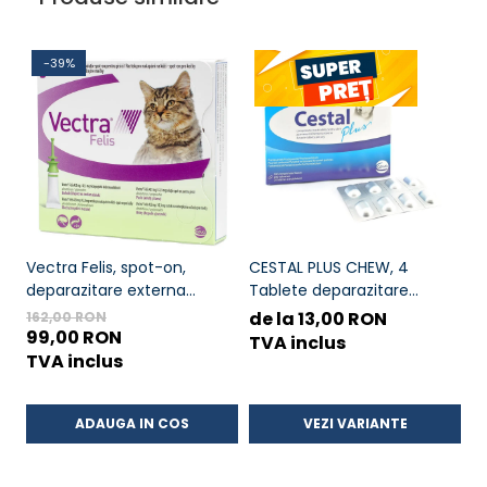
-39%
Vectra Felis, spot-on,
CESTAL PLUS CHEW, 4
T
deparazitare externa
Tablete deparazitare
in
pentru pisici, 3 pipete
interna pentru caini
C
de la 13,00 RON
1
162,00 RON
99,00 RON
TVA inclus
T
TVA inclus
ADAUGA IN COS
VEZI VARIANTE