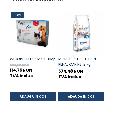
-50%
-
WEJOINT PLUS SMALL 30cp
MONGE VETSOLUTION
Web
RENAL CANINE 12 kg
229,50 RON
294
114,75 RON
147
574,48 RON
TVA inclus
TVA
TVA inclus
ADAUGA IN COS
ADAUGA IN COS