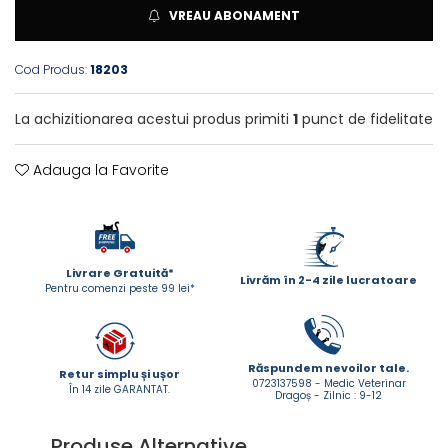
ACCESORII
VREAU ABONAMENT
TRIXIE
Cod Produs:
18203
JUCARII
HĂINUȚE
La achizitionarea acestui produs primiti
1
punct de fidelitate
Masina de tuns
Perie
Adauga la Favorite
Recipient hrana
Livrare Gratuită*
Livrăm în 2-4 zile lucratoare
Pentru comenzi peste 99 lei*
Răspundem nevoilor tale.
Retur simplu și ușor
0723137598 - Medic Veterinar
În 14 zile GARANTAT.
Dragoș - Zilnic : 9-12
Produse Alternative