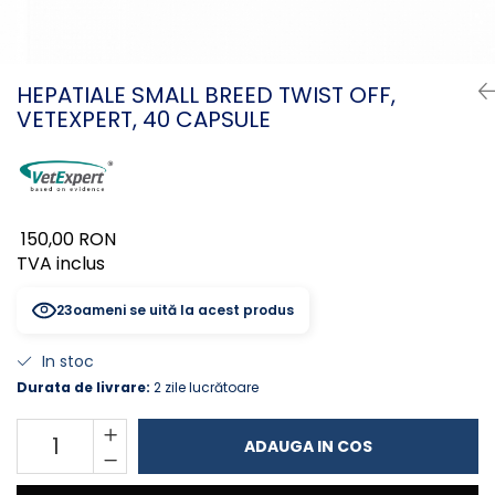
PLICURI
SALAM
CONSERVE
SUPA
DIETE VETERINARE
DIETE VETERINARE
HEPATIALE SMALL BREED TWIST OFF,
DIETĂ USCATĂ
VETEXPERT, 40 CAPSULE
ROYAL CANIN DIETE
DIETĂ UMEDĂ
HILLS PD
ANTIPARAZITARE EXTERNE
Calibra Diets
PIPETE
MONGE
ADVANTAGE
ANTIPARAZITARE EXTERNE
150,00 RON
PASTILE
TVA inclus
PIPETE
ANTIPARAZITARE INTERNE
ZGĂRZI
23
oameni se uită la acest produs
ACCESORII
COMPRIMATE
NISIP
ANTIPARAZITARE INTERNE
In stoc
SUPLIMENTE
VITAMINE ȘI SUPLIMENTE
Durata de livrare:
2 zile lucrătoare
NUTRACEUTICE
ADAUGA IN COS
VITAMINE
RECOMPENSE