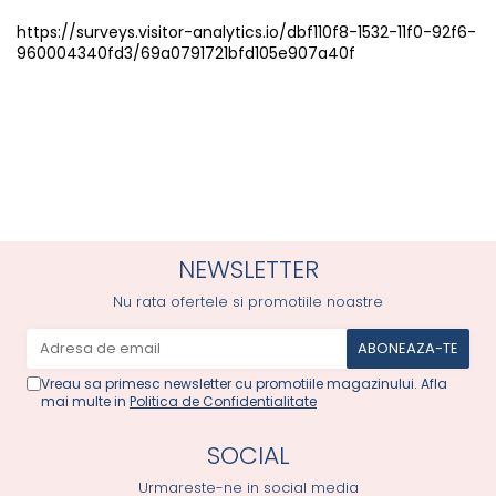
https://surveys.visitor-analytics.io/dbf110f8-1532-11f0-92f6-
960004340fd3/69a0791721bfd105e907a40f
NEWSLETTER
Nu rata ofertele si promotiile noastre
Vreau sa primesc newsletter cu promotiile magazinului. Afla
mai multe in
Politica de Confidentialitate
SOCIAL
Urmareste-ne in social media