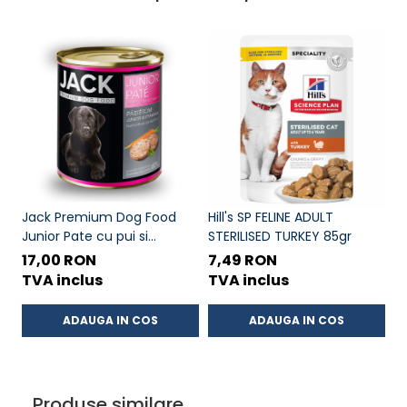
Jack Premium Dog Food
Hill's SP FELINE ADULT
L
Junior Pate cu pui si
STERILISED TURKEY 85gr
A
morcov 800g
Mu
17,00 RON
7,49 RON
5
TVA inclus
TVA inclus
T
ADAUGA IN COS
ADAUGA IN COS
Produse similare