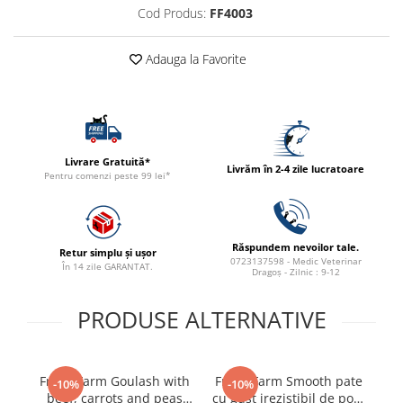
ACCESORII
Cod Produs:
FF4003
TRIXIE
Adauga la Favorite
JUCARII
HĂINUȚE
Masina de tuns
Perie
Recipient hrana
Livrare Gratuită*
Livrăm în 2-4 zile lucratoare
Pentru comenzi peste 99 lei*
Răspundem nevoilor tale.
Retur simplu și ușor
0723137598 - Medic Veterinar
În 14 zile GARANTAT.
Dragoș - Zilnic : 9-12
PRODUSE ALTERNATIVE
Fresh Farm Goulash with
Fresh Farm Smooth pate
F
-10%
-10%
beef, carrots and peas
cu gust irezistibil de porc
w