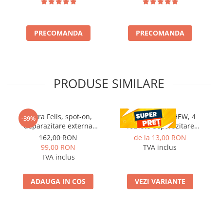
PRECOMANDA
PRECOMANDA
PRODUSE SIMILARE
Vectra Felis, spot-on,
CESTAL PLUS CHEW, 4
-39%
deparazitare externa
Tablete deparazitare
pentru pisici, 3 pipete
interna pentru caini
162,00 RON
de la 13,00 RON
99,00 RON
TVA inclus
TVA inclus
ADAUGA IN COS
VEZI VARIANTE