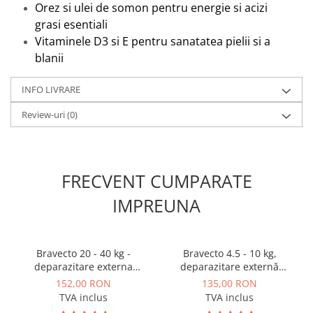
Orez si ulei de somon pentru energie si acizi
grasi esentiali
Vitaminele D3 si E pentru sanatatea pielii si a
blanii
INFO LIVRARE
Review-uri
(0)
FRECVENT CUMPARATE
IMPREUNA
Bravecto 20 - 40 kg -
Bravecto 4.5 - 10 kg,
deparazitare externa
deparazitare externă
pentru caini
pentru câini
152,00 RON
135,00 RON
TVA inclus
TVA inclus