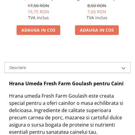
400 gr, hrană umedă
400g
a
17,50 RON
8,50 RON
(conservă) pentru caini
15,75 RON
7,65 RON
adulti cu gust irezistibil
TVA inclus
TVA inclus
de vită
ADAUGA IN COS
ADAUGA IN COS
Descriere
Hrana Umeda Fresh Farm Goulash pentru Caini
Hrana umeda Fresh Farm Goulash este creata
special pentru a oferi cainilor o masa echilibrata si
delicioasa. Ingrediente de calitate superioara
precum carnea de porc, mazarea si cartoful dulce
asigura o sursa bogata de proteine si nutrienti
esentiali pentru sanatatea cainelui tau.