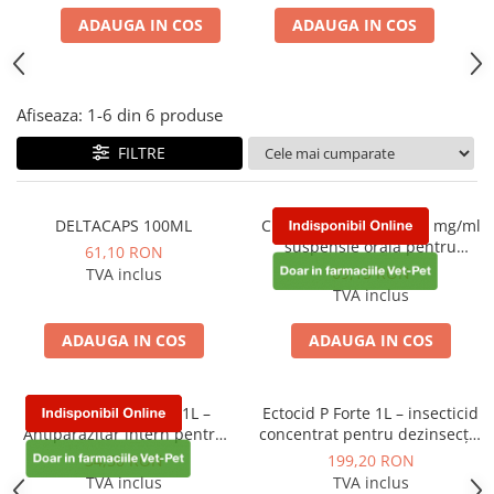
ACCESORII
ADAUGA IN COS
ADAUGA IN COS
TRIXIE
JUCARII
HĂINUȚE
Afiseaza:
1-
6
din
6
produse
Masina de tuns
FILTRE
Perie
Recipient hrana
DELTACAPS 100ML
Cribendazol 10% – 100 mg/ml
suspensie orală pentru
61,10 RON
rumegatoare
69,15 RON
TVA inclus
TVA inclus
ADAUGA IN COS
ADAUGA IN COS
Cribendazol 2,5% – 1L –
Ectocid P Forte 1L – insecticid
Antiparazitar intern pentru
concentrat pentru dezinsecția
rumegătoare
spațiilor
34,50 RON
199,20 RON
TVA inclus
TVA inclus