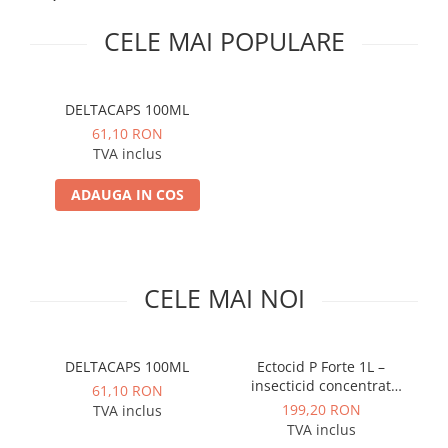
PLICURI
SALAM
CONSERVE
CELE MAI POPULARE
SUPA
DIETE VETERINARE
DIETE VETERINARE
DIETĂ USCATĂ
ROYAL CANIN DIETE
DELTACAPS 100ML
DIETĂ UMEDĂ
HILLS PD
61,10 RON
ANTIPARAZITARE EXTERNE
TVA inclus
Calibra Diets
PIPETE
MONGE
ADAUGA IN COS
ADVANTAGE
ANTIPARAZITARE EXTERNE
PASTILE
PIPETE
ANTIPARAZITARE INTERNE
ZGĂRZI
ACCESORII
CELE MAI NOI
COMPRIMATE
NISIP
ANTIPARAZITARE INTERNE
SUPLIMENTE
VITAMINE ȘI SUPLIMENTE
DELTACAPS 100ML
Ectocid P Forte 1L –
C
NUTRACEUTICE
insecticid concentrat
61,10 RON
pentru dezinsecția
VITAMINE
199,20 RON
TVA inclus
spațiilor
TVA inclus
RECOMPENSE