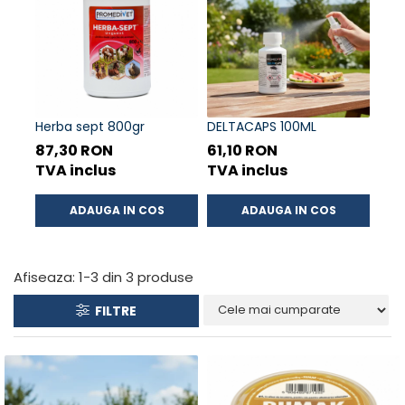
ACCESORII
TRIXIE
JUCARII
HĂINUȚE
Masina de tuns
Herba sept 800gr
DELTACAPS 100ML
Perie
87,30 RON
61,10 RON
Recipient hrana
TVA inclus
TVA inclus
ADAUGA IN COS
ADAUGA IN COS
Afiseaza:
1-
3
din
3
produse
FILTRE