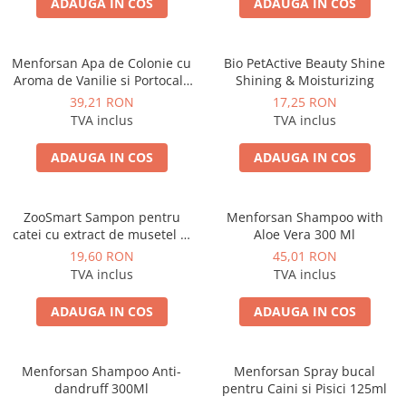
ADAUGA IN COS
ADAUGA IN COS
Menforsan Apa de Colonie cu
Bio PetActive Beauty Shine
Aroma de Vanilie si Portocala
Shining & Moisturizing
pentru Caini
39,21 RON
17,25 RON
TVA inclus
TVA inclus
ADAUGA IN COS
ADAUGA IN COS
ZooSmart Sampon pentru
Menforsan Shampoo with
catei cu extract de musetel si
Aloe Vera 300 Ml
glicerina
19,60 RON
45,01 RON
TVA inclus
TVA inclus
ADAUGA IN COS
ADAUGA IN COS
Menforsan Shampoo Anti-
Menforsan Spray bucal
dandruff 300Ml
pentru Caini si Pisici 125ml