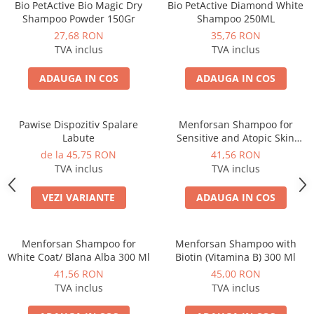
Bio PetActive Bio Magic Dry
Bio PetActive Diamond White
Shampoo Powder 150Gr
Shampoo 250ML
27,68 RON
35,76 RON
TVA inclus
TVA inclus
ADAUGA IN COS
ADAUGA IN COS
Pawise Dispozitiv Spalare
Menforsan Shampoo for
Labute
Sensitive and Atopic Skin
Puppies 300 Ml
de la 45,75 RON
41,56 RON
TVA inclus
TVA inclus
VEZI VARIANTE
ADAUGA IN COS
Menforsan Shampoo for
Menforsan Shampoo with
White Coat/ Blana Alba 300 Ml
Biotin (Vitamina B) 300 Ml
41,56 RON
45,00 RON
TVA inclus
TVA inclus