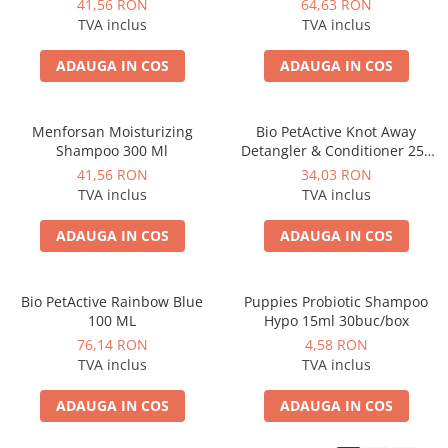
41,56 RON
64,63 RON
TVA inclus
TVA inclus
ADAUGA IN COS
ADAUGA IN COS
Menforsan Moisturizing
Bio PetActive Knot Away
Shampoo 300 Ml
Detangler & Conditioner 250
ML
41,56 RON
34,03 RON
TVA inclus
TVA inclus
ADAUGA IN COS
ADAUGA IN COS
Bio PetActive Rainbow Blue
Puppies Probiotic Shampoo
100 ML
Hypo 15ml 30buc/box
76,14 RON
4,58 RON
TVA inclus
TVA inclus
ADAUGA IN COS
ADAUGA IN COS