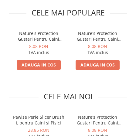
PLICURI
SALAM
CONSERVE
CELE MAI POPULARE
SUPA
DIETE VETERINARE
DIETE VETERINARE
DIETĂ USCATĂ
ROYAL CANIN DIETE
Nature's Protection
Nature's Protection
DIETĂ UMEDĂ
Gustari Pentru Caini
Gustari Pentru Caini
HILLS PD
ANTIPARAZITARE EXTERNE
Blana Alba de Toate
Blana Alba de Toate
8,08 RON
8,08 RON
Calibra Diets
Rasele cu Ton si Somon
Rasele cu Ton si Biban
TVA inclus
TVA inclus
PIPETE
MONGE
70g
70g
ADVANTAGE
ANTIPARAZITARE EXTERNE
ADAUGA IN COS
ADAUGA IN COS
PASTILE
PIPETE
ANTIPARAZITARE INTERNE
ZGĂRZI
ACCESORII
COMPRIMATE
CELE MAI NOI
NISIP
ANTIPARAZITARE INTERNE
SUPLIMENTE
VITAMINE ȘI SUPLIMENTE
NUTRACEUTICE
Pawise Perie Slicer Brush
Nature's Protection
L pentru Caini si Pisici
Gustari Pentru Caini
Gr
VITAMINE
Blana Alba de Toate
28,85 RON
8,08 RON
RECOMPENSE
Rasele cu Ton si Biban