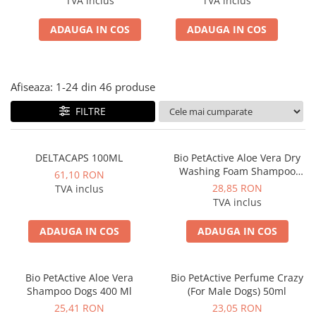
TVA inclus
TVA inclus
70g
ACCESORII
ADAUGA IN COS
ADAUGA IN COS
TRIXIE
JUCARII
HĂINUȚE
Afiseaza:
1-
24
din
46
produse
Masina de tuns
Perie
FILTRE
Recipient hrana
DELTACAPS 100ML
Bio PetActive Aloe Vera Dry
Washing Foam Shampoo
61,10 RON
200Ml
28,85 RON
TVA inclus
TVA inclus
ADAUGA IN COS
ADAUGA IN COS
Bio PetActive Aloe Vera
Bio PetActive Perfume Crazy
Shampoo Dogs 400 Ml
(For Male Dogs) 50ml
25,41 RON
23,05 RON