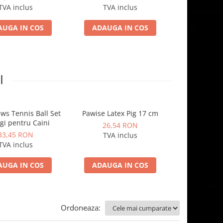
B
TVA inclus
TVA inclus
TVA 
AUGA IN COS
ADAUGA IN COS
ADAUGA
I
aws Tennis Ball Set
Pawise Latex Pig 17 cm
Pawise Ha
gi pentru Caini
Raccoo
26,54 RON
33,45 RON
33,4
TVA inclus
TVA inclus
TVA 
AUGA IN COS
ADAUGA IN COS
ADAUGA
Ordoneaza: