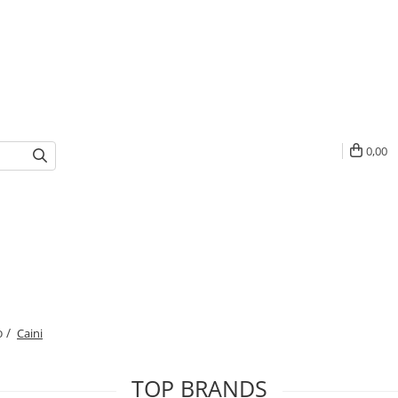
0,00
o /
Caini
TOP BRANDS