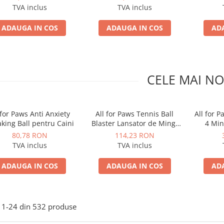
Somon 70g
Biban 70g
TVA inclus
TVA inclus
ADAUGA IN COS
ADAUGA IN COS
AD
CELE MAI NO
 for Paws Anti Anxiety
All for Paws Tennis Ball
All for P
king Ball pentru Caini
Blaster Lansator de Mingi
4 Min
pentru Caini
80,78 RON
114,23 RON
TVA inclus
TVA inclus
ADAUGA IN COS
ADAUGA IN COS
AD
1-
24
din
532
produse