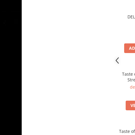
DEL
AD
Taste 
Str
de
V
Taste o