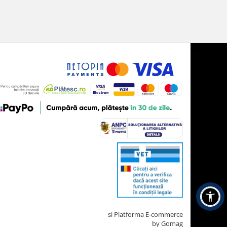
Creat cu ❤ și cu 🧠 de TrifanDan.ro
si
Platforma E-commerce
by Gomag