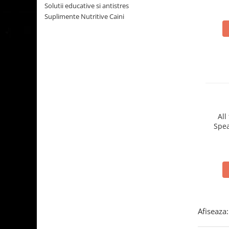
Solutii educative si antistres
ACCESORII
Suplimente Nutritive Caini
TRIXIE
JUCARII
HĂINUȚE
Masina de tuns
Perie
Recipient hrana
All
Spea
Afiseaza: