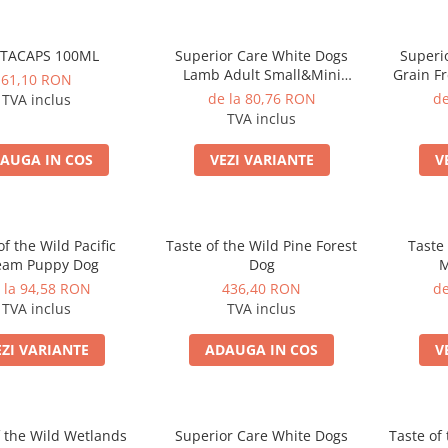
TACAPS 100ML
Superior Care White Dogs
Superi
Lamb Adult Small&Mini
Grain Fr
61,10 RON
Breeds
Sma
de la 80,76 RON
de
TVA inclus
TVA inclus
AUGA IN COS
VEZI VARIANTE
V
of the Wild Pacific
Taste of the Wild Pine Forest
Taste 
eam Puppy Dog
Dog
M
 la 94,58 RON
436,40 RON
de
TVA inclus
TVA inclus
EZI VARIANTE
ADAUGA IN COS
V
f the Wild Wetlands
Superior Care White Dogs
Taste of 