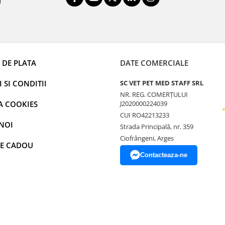
 DE PLATA
DATE COMERCIALE
 SI CONDITII
SC VET PET MED STAFF SRL
NR. REG. COMERȚULUI
A COOKIES
J2020000224039
CUI RO42213233
NOI
Strada Principală, nr. 359
Ciofrângeni, Arges
E CADOU
Contacteaza-ne