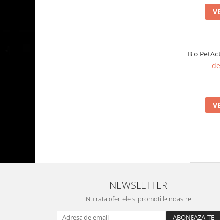
V
Bio PetAc
de
V
NEWSLETTER
Nu rata ofertele si promotiile noastre