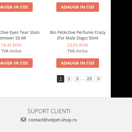
AUGA IN COS
ADAUGA IN COS
ctive Eyes Tear Stain
Bio PetActive Perfume Crazy
emover 50 Ml
(For Male Dogs) 50ml
18,43 RON
23,05 RON
TVA inclus
TVA inclus
AUGA IN COS
ADAUGA IN COS
1
2
3
23
...
SUPORT CLIENTI
contact@vetpet-shop.ro