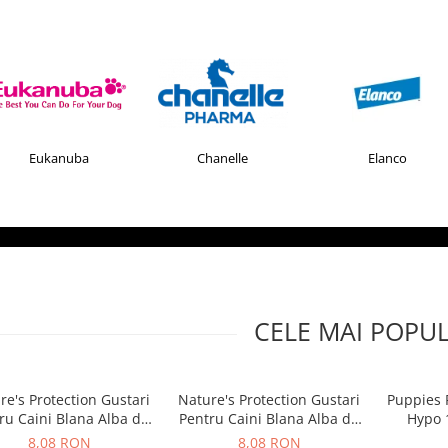
Eukanuba
Chanelle
Elanco
CELE MAI POPU
re's Protection Gustari
Nature's Protection Gustari
Puppies 
ru Caini Blana Alba de
Pentru Caini Blana Alba de
Hypo 
ate Rasele cu Ton si
Toate Rasele cu Ton si
8,08 RON
8,08 RON