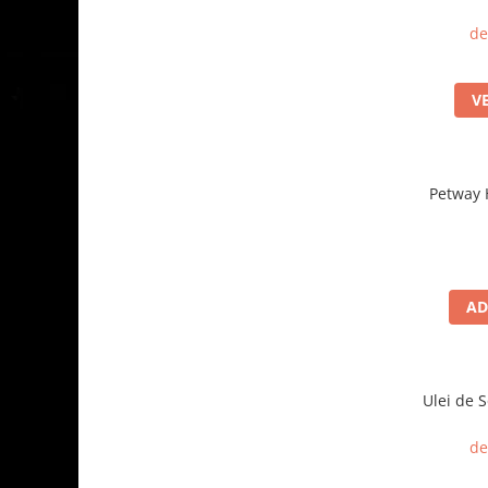
de
V
Petway 
AD
Ulei de 
de