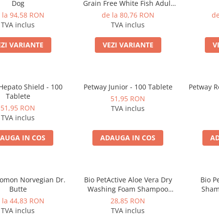
Dog
Grain Free White Fish Adult
Small&Mini Breeds
 la 94,58 RON
de la 80,76 RON
de
TVA inclus
TVA inclus
EZI VARIANTE
VEZI VARIANTE
V
Hepato Shield - 100
Petway Junior - 100 Tablete
Petway R
Tablete
51,95 RON
51,95 RON
TVA inclus
TVA inclus
AUGA IN COS
ADAUGA IN COS
AD
Somon Norvegian Dr.
Bio PetActive Aloe Vera Dry
Bio P
Butte
Washing Foam Shampoo
Sham
200Ml
 la 44,83 RON
28,85 RON
TVA inclus
TVA inclus