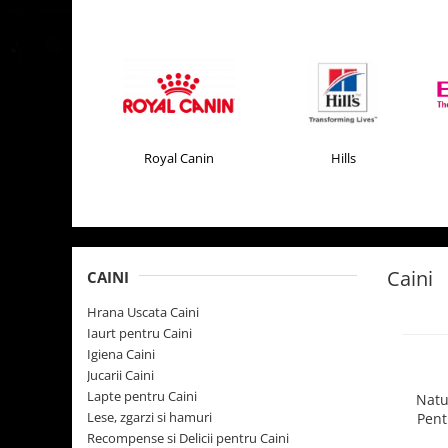
PLICURI
SALAM
CONSERVE
SUPA
DIETE VETERINARE
DIETE VETERINARE
DIETĂ USCATĂ
ROYAL CANIN DIETE
DIETĂ UMEDĂ
HILLS PD
ANTIPARAZITARE EXTERNE
Calibra Diets
Royal Canin
Hills
PIPETE
MONGE
ADVANTAGE
ANTIPARAZITARE EXTERNE
PASTILE
PIPETE
ANTIPARAZITARE INTERNE
ZGĂRZI
Caini
CAINI
ACCESORII
COMPRIMATE
Hrana Uscata Caini
NISIP
ANTIPARAZITARE INTERNE
Iaurt pentru Caini
SUPLIMENTE
VITAMINE ȘI SUPLIMENTE
Igiena Caini
Jucarii Caini
NUTRACEUTICE
Lapte pentru Caini
Natu
VITAMINE
Lese, zgarzi si hamuri
Pent
RECOMPENSE
To
Recompense si Delicii pentru Caini