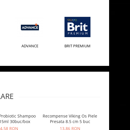
ADVANCE
BRIT PREMIUM
LARE
Probiotic Shampoo
Recompense Viking Os Piele
Leopet Ser
15ml 30buc/box
Presata 8.5 cm 5 buc
Clorhexid
Animale de 
4,58 RON
13,86 RON
36,8