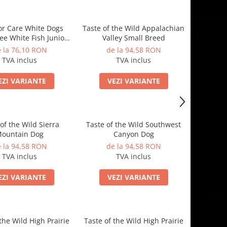
or Care White Dogs
Taste of the Wild Appalachian
ee White Fish Junior
Valley Small Breed
ll&Mini Breeds
 la 76,10 RON
de la 94,58 RON
TVA inclus
TVA inclus
EZI VARIANTE
VEZI VARIANTE
of the Wild Sierra
Taste of the Wild Southwest
ountain Dog
Canyon Dog
 la 94,58 RON
de la 94,58 RON
TVA inclus
TVA inclus
EZI VARIANTE
VEZI VARIANTE
the Wild High Prairie
Taste of the Wild High Prairie