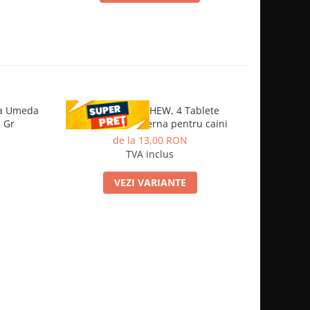
na Umeda
CESTAL PLUS CHEW, 4 Tablete
Drontal D
5 Gr
deparazitare interna pentru caini
de la 13,00 RON
TVA inclus
VEZI VARIANTE