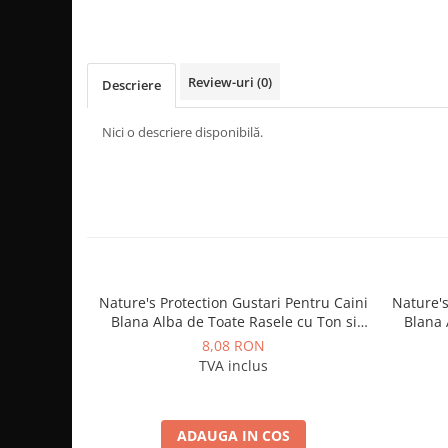
Review-uri
(0)
Descriere
Nici o descriere disponibilă.
Nature's Protection Gustari Pentru Caini
Nature's
Blana Alba de Toate Rasele cu Ton si
Blana 
Somon 70g
8,08 RON
TVA inclus
ADAUGA IN COS