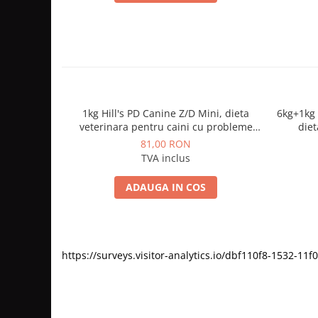
1kg Hill's PD Canine Z/D Mini, dieta
6kg+1kg 
veterinara pentru caini cu probleme
diet
dermatologice
81,00 RON
TVA inclus
ADAUGA IN COS
https://surveys.visitor-analytics.io/dbf110f8-1532-