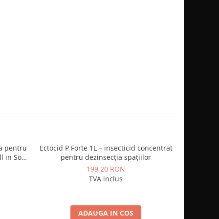
a pentru
Ectocid P Forte 1L – insecticid concentrat
Cribendazo
ll in Sos
pentru dezinsecția spațiilor
ora
199,20 RON
TVA inclus
ADAUGA IN COS