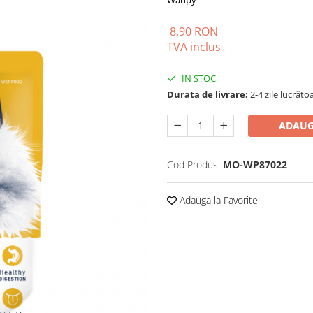
Wanpy
8,90 RON
TVA inclus
IN STOC
Durata de livrare:
2-4 zile lucrăto
ADAUG
Cod Produs:
MO-WP87022
Adauga la Favorite