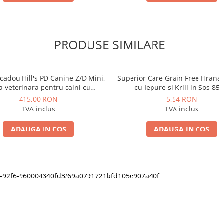
PRODUSE SIMILARE
cadou Hill's PD Canine Z/D Mini,
Superior Care Grain Free Hra
a veterinara pentru caini cu
cu Iepure si Krill in Sos 8
probleme dermatologice
415,00 RON
5,54 RON
TVA inclus
TVA inclus
ADAUGA IN COS
ADAUGA IN COS
11f0-92f6-960004340fd3/69a0791721bfd105e907a40f