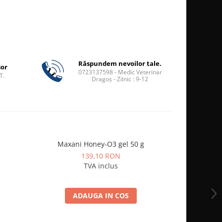
Răspundem nevoilor tale.
șor
0723137598 - Medic Veterinar
T.
Dragoș - Zilnic : 9-12
Maxani Honey-O3 gel 50 g
Vetex
139,10 RON
TVA inclus
ADAUGA IN COS
A