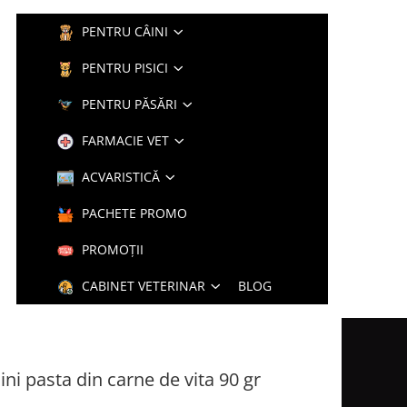
PENTRU CÂINI
PENTRU PISICI
PENTRU PĂSĂRI
FARMACIE VET
ACVARISTICĂ
PACHETE PROMO
PROMOȚII
CABINET VETERINAR
BLOG
i pasta din carne de vita 90 gr