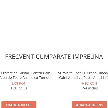
FRECVENT CUMPARATE IMPREUNA
 Protection Gustari Pentru Caini
SC White Coat GF Hrana Umed
Alba de Toate Rasele cu Ton si
Caini Adulti cu Peste Alb si Kri
Biban 70g
85 Gr
8,08 RON
6,93 RON
TVA inclus
TVA inclus
ADAUGA IN COS
ADAUGA IN COS