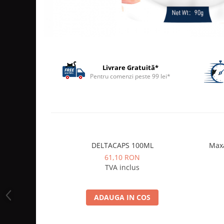
ACCESORII
TRIXIE
JUCARII
HĂINUȚE
Masina de tuns
Livrare Gratuită*
Perie
Pentru comenzi peste 99 lei*
Recipient hrana
DELTACAPS 100ML
Maxa
61,10 RON
TVA inclus
ADAUGA IN COS