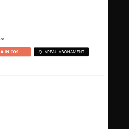
are
A IN COS
VREAU ABONAMENT