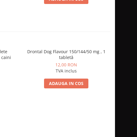
lete
Drontal Dog Flavour 150/144/50 mg , 1
10kg Hills
-15%
 caini
tabletă
dietă vete
12,00 RON
53
TVA inclus
ADAUGA IN COS