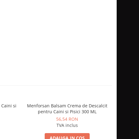
Caini si
Menforsan Balsam Crema de Descalcit
Pawi
pentru Caini si Pisici 300 ML
56,54 RON
TVA inclus
ADAUGA IN COS