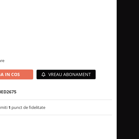
are
A IN COS
VREAU ABONAMENT
BED2675
imiti
1
punct de fidelitate