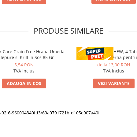
PRODUSE SIMILARE
r Care Grain Free Hrana Umeda
CESTAL PLUS CHEW, 4 Tab
 Iepure si Krill in Sos 85 Gr
deparazitare interna pentru
5,54 RON
de la 13,00 RON
TVA inclus
TVA inclus
ADAUGA IN COS
VEZI VARIANTE
11f0-92f6-960004340fd3/69a0791721bfd105e907a40f