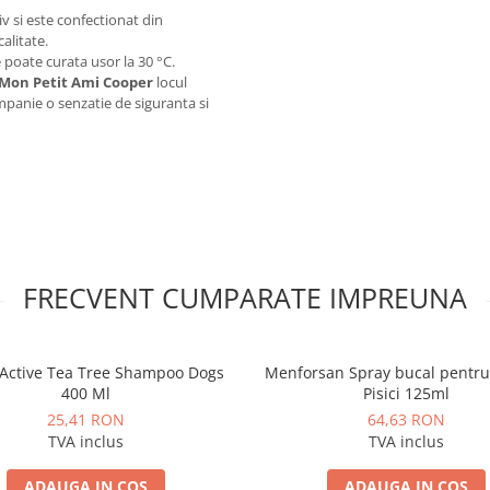
v si este confectionat din
calitate.
 poate curata usor la 30 °C.
Mon Petit Ami Cooper
locul
mpanie o senzatie de siguranta si
FRECVENT CUMPARATE IMPREUNA
tActive Tea Tree Shampoo Dogs
Menforsan Spray bucal pentru 
400 Ml
Pisici 125ml
25,41 RON
64,63 RON
TVA inclus
TVA inclus
ADAUGA IN COS
ADAUGA IN COS