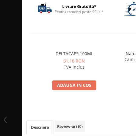
ACCESORII
Livrare Gratuită*
Pentru comenzi peste 99 lei*
TRIXIE
JUCARII
HĂINUȚE
Masina de tuns
Perie
Recipient hrana
DELTACAPS 100ML
Natur
Caini
61,10 RON
TVA inclus
ADAUGA IN COS
Review-uri
(0)
Descriere