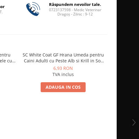
Răspundem nevoilor tale.
șor
0723137598 - Medic Veterinar
T.
Dragoș - Zilnic : 9-12
Pentru
SC White Coat GF Hrana Umeda pentru
Pawi
ele cu
Caini Adulti cu Peste Alb si Krill in Sos
85 Gr
6,93 RON
TVA inclus
ADAUGA IN COS
A