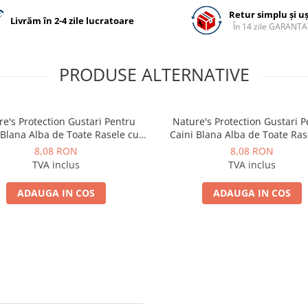
Retur simplu și u
Livrăm în 2-4 zile lucratoare
În 14 zile GARANTA
PRODUSE ALTERNATIVE
e's Protection Gustari Pentru
Nature's Protection Gustari 
 Blana Alba de Toate Rasele cu
Caini Blana Alba de Toate Ras
Ton si Biban 70g
Ton si Somon 70g
8,08 RON
8,08 RON
TVA inclus
TVA inclus
ADAUGA IN COS
ADAUGA IN COS