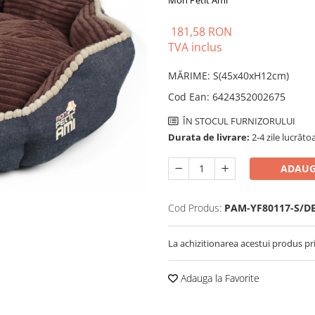
Mon Petit Ami
181,58 RON
TVA inclus
MĂRIME
:
S(45x40xH12cm)
Cod Ean
:
6424352002675
ÎN STOCUL FURNIZORULUI
Durata de livrare:
2-4 zile lucrăto
ADAUG
Cod Produs:
PAM-YF80117-S/D
La achizitionarea acestui produs pr
Adauga la Favorite