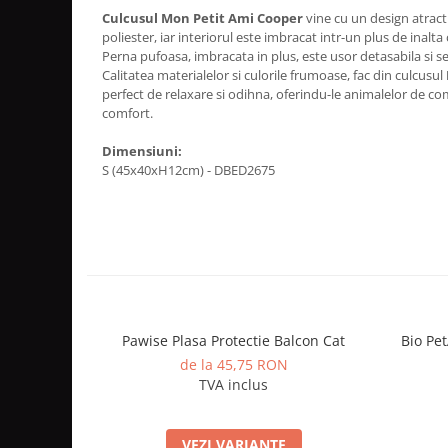
Culcusul Mon Petit Ami Cooper
vine cu un design atracti
poliester, iar interiorul este imbracat intr-un plus de inalta 
Perna pufoasa, imbracata in plus, este usor detasabila si se
Calitatea materialelor si culorile frumoase, fac din culcusul
perfect de relaxare si odihna, oferindu-le animalelor de co
comfort.
Dimensiuni:
S (45x40xH12cm) - DBED2675
Pawise Plasa Protectie Balcon Cat
Bio Pe
de la 45,75 RON
TVA inclus
VEZI VARIANTE