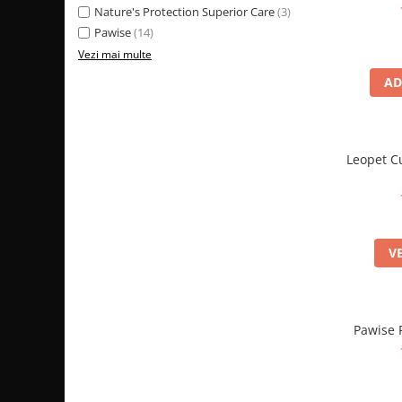
Nature's Protection Superior Care
(3)
Pawise
(14)
Vezi mai multe
AD
Leopet C
V
Pawise 