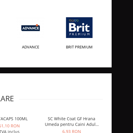
ADVANCE
BRIT PREMIUM
LARE
TACAPS 100ML
SC White Coat GF Hrana
Umeda pentru Caini Adulti
61,10 RON
cu Peste Alb si Krill in Sos
6,93 RON
TVA inclus