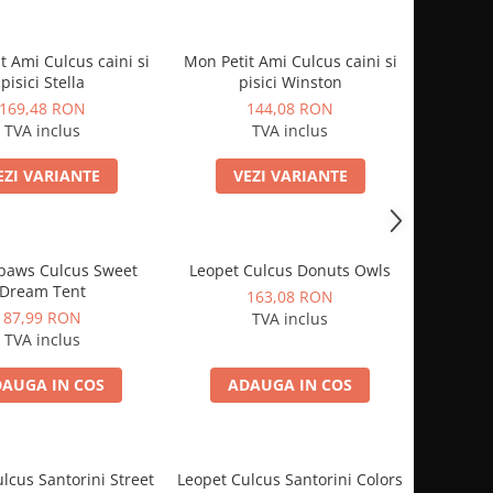
t Ami Culcus caini si
Mon Petit Ami Culcus caini si
pisici Stella
pisici Winston
169,48 RON
144,08 RON
TVA inclus
TVA inclus
EZI VARIANTE
VEZI VARIANTE
r paws Culcus Sweet
Leopet Culcus Donuts Owls
Dream Tent
163,08 RON
87,99 RON
TVA inclus
TVA inclus
AUGA IN COS
ADAUGA IN COS
lcus Santorini Street
Leopet Culcus Santorini Colors