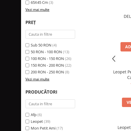
65X45 Cm
(3)
Vezi mai multe
DEL
PREȚ
Sub 50 RON
(4)
AD
50 RON - 100 RON
(13)
100 RON - 150 RON
(26)
150 RON - 200 RON
(22)
Leopet P
200 RON - 250 RON
(8)
Ca
Vezi mai multe
PRODUCĂTORI
V
Afp
(6)
Leopet
(39)
Leopet
Mon Petit Ami
(17)