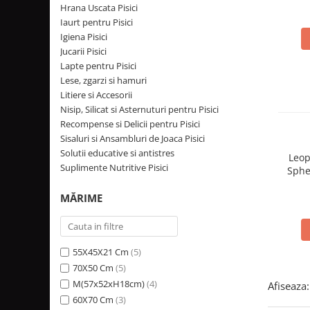
Hrana Uscata Pisici
ACCESORII
Iaurt pentru Pisici
TRIXIE
Igiena Pisici
JUCARII
Jucarii Pisici
Lapte pentru Pisici
HĂINUȚE
Lese, zgarzi si hamuri
Masina de tuns
Litiere si Accesorii
Perie
Nisip, Silicat si Asternuturi pentru Pisici
Recipient hrana
Recompense si Delicii pentru Pisici
Sisaluri si Ansambluri de Joaca Pisici
Solutii educative si antistres
Leop
Suplimente Nutritive Pisici
Sphe
MĂRIME
55X45X21 Cm
(5)
70X50 Cm
(5)
M(57x52xH18cm)
(4)
Afiseaza:
60X70 Cm
(3)