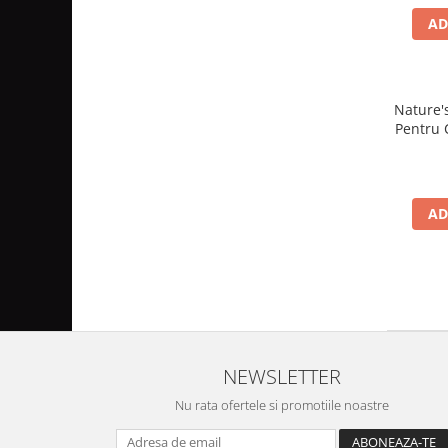
AD
Nature's
Pentru 
Toate Ra
AD
NEWSLETTER
Nu rata ofertele si promotiile noastre