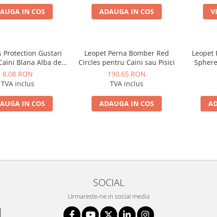
AUGA IN COS
ADAUGA IN COS
V
 Protection Gustari
Leopet Perna Bomber Red
Leopet 
Caini Blana Alba de
Circles pentru Caini sau Pisici
Sphere
sele cu Ton si Biban
8,08 RON
190,65 RON
70g
TVA inclus
TVA inclus
AUGA IN COS
ADAUGA IN COS
AD
SOCIAL
Urmareste-ne in social media