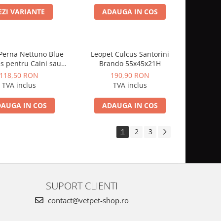
EZI VARIANTE
ADAUGA IN COS
Perna Nettuno Blue
Leopet Culcus Santorini
s pentru Caini sau
Brando 55x45x21H
Pisici
118,50 RON
190,90 RON
TVA inclus
TVA inclus
AUGA IN COS
ADAUGA IN COS
1
2
3
SUPORT CLIENTI
contact@vetpet-shop.ro