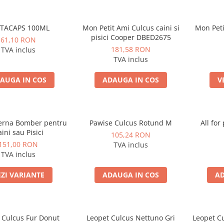
TACAPS 100ML
Mon Petit Ami Culcus caini si
Mon Peti
pisici Cooper DBED2675
61,10 RON
181,58 RON
TVA inclus
TVA inclus
AUGA IN COS
ADAUGA IN COS
V
erna Bomber pentru
Pawise Culcus Rotund M
All fo
ini sau Pisici
105,24 RON
151,00 RON
TVA inclus
TVA inclus
EZI VARIANTE
ADAUGA IN COS
AD
 Culcus Fur Donut
Leopet Culcus Nettuno Gri
Leopet Cu