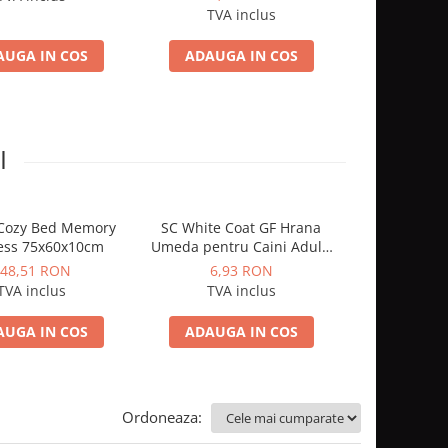
85 Gr
TVA inclus
AUGA IN COS
ADAUGA IN COS
I
 Cozy Bed Memory
SC White Coat GF Hrana
Leopet Culc
ess 75x60x10cm
Umeda pentru Caini Adulti
Oxford Stars
cu Peste Alb si Krill in Sos
48,51 RON
6,93 RON
253,
85 Gr
TVA inclus
TVA inclus
TVA 
AUGA IN COS
ADAUGA IN COS
ADAUGA
Ordoneaza: