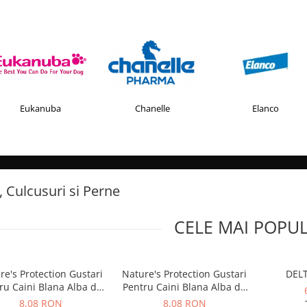
Eukanuba
Chanelle
Elanco
, Culcusuri si Perne
CELE MAI POPU
re's Protection Gustari
Nature's Protection Gustari
DEL
ru Caini Blana Alba de
Pentru Caini Blana Alba de
ate Rasele cu Ton si
Toate Rasele cu Ton si
8,08 RON
8,08 RON