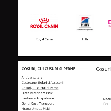
PLICURI
SALAM
CONSERVE
SUPA
DIETE VETERINARE
DIETE VETERINARE
DIETĂ USCATĂ
ROYAL CANIN DIETE
DIETĂ UMEDĂ
HILLS PD
ANTIPARAZITARE EXTERNE
Calibra Diets
Royal Canin
Hills
PIPETE
MONGE
ADVANTAGE
ANTIPARAZITARE EXTERNE
PASTILE
PIPETE
ANTIPARAZITARE INTERNE
ZGĂRZI
Cosuri
COSURI, CULCUSURI SI PERNE
ACCESORII
COMPRIMATE
Antiparazitare
NISIP
ANTIPARAZITARE INTERNE
Castroane, Boluri si Accesorii
SUPLIMENTE
VITAMINE ȘI SUPLIMENTE
Cosuri, Culcusuri si Perne
Diete Veterinare Pisici
NUTRACEUTICE
Fantani si Adapatoare
Natu
VITAMINE
Genti, Custi Transport
Pent
RECOMPENSE
To
Hrana Umeda Pisici