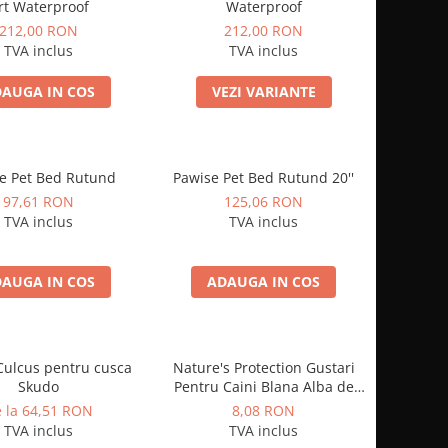
rt Waterproof
Waterproof
212,00 RON
212,00 RON
TVA inclus
TVA inclus
AUGA IN COS
VEZI VARIANTE
e Pet Bed Rutund
Pawise Pet Bed Rutund 20''
97,61 RON
125,06 RON
TVA inclus
TVA inclus
AUGA IN COS
ADAUGA IN COS
Culcus pentru cusca
Nature's Protection Gustari
Skudo
Pentru Caini Blana Alba de
Toate Rasele cu Ton si Somon
 la 64,51 RON
8,08 RON
70g
TVA inclus
TVA inclus