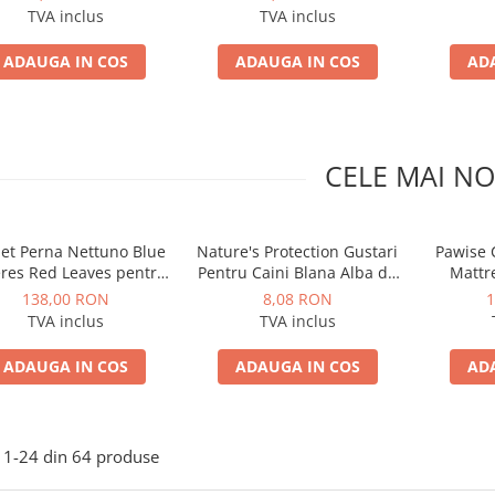
Somon 70g
Biban 70g
TVA inclus
TVA inclus
ADAUGA IN COS
ADAUGA IN COS
AD
CELE MAI NO
et Perna Nettuno Blue
Nature's Protection Gustari
Pawise
res Red Leaves pentru
Pentru Caini Blana Alba de
Mattr
Caini sau Pisici
Toate Rasele cu Ton si
138,00 RON
8,08 RON
1
Biban 70g
TVA inclus
TVA inclus
ADAUGA IN COS
ADAUGA IN COS
AD
1-
24
din
64
produse