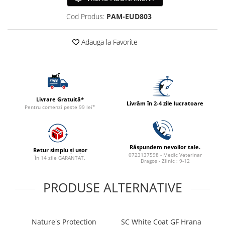
ACCESORII
Cod Produs:
PAM-EUD803
TRIXIE
JUCARII
Adauga la Favorite
HĂINUȚE
Masina de tuns
Perie
Recipient hrana
Livrare Gratuită*
Livrăm în 2-4 zile lucratoare
Pentru comenzi peste 99 lei*
Răspundem nevoilor tale.
Retur simplu și ușor
0723137598 - Medic Veterinar
În 14 zile GARANTAT.
Dragoș - Zilnic : 9-12
PRODUSE ALTERNATIVE
Nature's Protection
SC White Coat GF Hrana