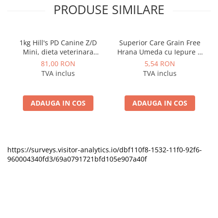
PRODUSE SIMILARE
1kg Hill's PD Canine Z/D
Superior Care Grain Free
Mini, dieta veterinara
Hrana Umeda cu Iepure si
pentru caini cu probleme
Krill in Sos 85 Gr
81,00 RON
5,54 RON
dermatologice
TVA inclus
TVA inclus
ADAUGA IN COS
ADAUGA IN COS
https://surveys.visitor-analytics.io/dbf110f8-1532-11f0-92f6-
960004340fd3/69a0791721bfd105e907a40f