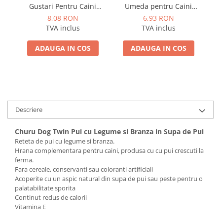
Gustari Pentru Caini
Umeda pentru Caini
Blana Alba de Toate
Adulti cu Peste Alb si Krill
8,08 RON
6,93 RON
Rasele cu Ton si Somon
in Sos 85 Gr
TVA inclus
TVA inclus
70g
ADAUGA IN COS
ADAUGA IN COS
Descriere
Churu Dog Twin Pui cu Legume si Branza in Supa de Pui
Reteta de pui cu legume si branza.
Hrana complementara pentru caini, produsa cu cu pui crescuti la
ferma.
Fara cereale, conservanti sau coloranti artificiali
Acoperite cu un aspic natural din supa de pui sau peste pentru o
palatabilitate sporita
Continut redus de calorii
Vitamina E