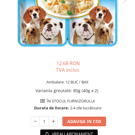
PLICURI
SALAM
CONSERVE
SUPA
DIETE VETERINARE
DIETE VETERINARE
DIETĂ USCATĂ
ROYAL CANIN DIETE
DIETĂ UMEDĂ
HILLS PD
ANTIPARAZITARE EXTERNE
Calibra Diets
PIPETE
MONGE
ADVANTAGE
ANTIPARAZITARE EXTERNE
12,68 RON
PASTILE
TVA inclus
PIPETE
ANTIPARAZITARE INTERNE
ZGĂRZI
Ambalare: 12 BUC / BAX
ACCESORII
COMPRIMATE
Varianta greutate
:
80g (40g x 2)
NISIP
ANTIPARAZITARE INTERNE
ÎN STOCUL FURNIZORULUI
SUPLIMENTE
VITAMINE ȘI SUPLIMENTE
Durata de livrare:
2-4 zile lucrătoare
NUTRACEUTICE
ADAUGA IN COS
VITAMINE
RECOMPENSE
VREAU ABONAMENT