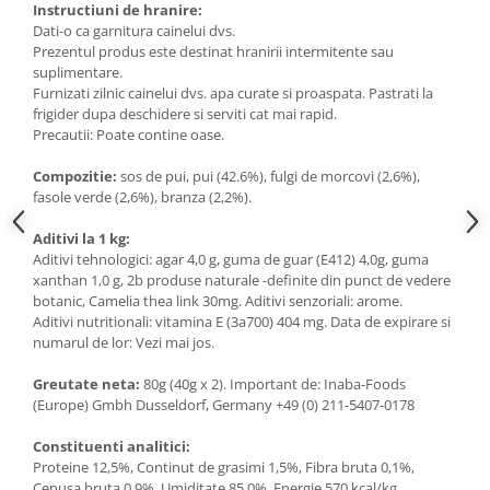
Instructiuni de hranire:
Dati-o ca garnitura cainelui dvs.
Prezentul produs este destinat hranirii intermitente sau
suplimentare.
Furnizati zilnic cainelui dvs. apa curate si proaspata. Pastrati la
frigider dupa deschidere si serviti cat mai rapid.
Precautii: Poate contine oase.
Compozitie:
sos de pui, pui (42.6%), fulgi de morcovi (2,6%),
fasole verde (2,6%), branza (2,2%).
Aditivi la 1 kg:
Aditivi tehnologici: agar 4,0 g, guma de guar (E412) 4,0g, guma
xanthan 1,0 g, 2b produse naturale -definite din punct de vedere
botanic, Camelia thea link 30mg. Aditivi senzoriali: arome.
Aditivi nutritionali: vitamina E (3a700) 404 mg. Data de expirare si
numarul de lor: Vezi mai jos.
Greutate neta:
80g (40g x 2). Important de: Inaba-Foods
(Europe) Gmbh Dusseldorf, Germany +49 (0) 211-5407-0178
Constituenti analitici:
Proteine 12,5%, Continut de grasimi 1,5%, Fibra bruta 0,1%,
Cenusa bruta 0,9%, Umiditate 85,0%, Energie 570 kcal/kg.