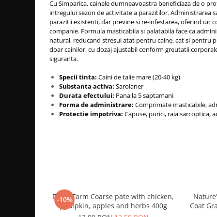
Cu Simparica, cainele dumneavoastra beneficiaza de o pro
intregului sezon de activitate a parazitilor. Administrarea 
parazitii existenti, dar previne si re-infestarea, oferind un 
companie. Formula masticabila si palatabila face ca adminis
natural, reducand stresul atat pentru caine, cat si pentru 
doar cainilor, cu dozaj ajustabil conform greutatii corporale
siguranta.
Specii tinta:
Caini de talie mare (20-40 kg)
Substanta activa:
Sarolaner
Durata efectului:
Pana la 5 saptamani
Forma de administrare:
Comprimate masticabile, adm
Protectie impotriva:
Capuse, purici, raia sarcoptica, 
Fresh Farm Coarse pate with chicken,
Nature'
-10%
pumpkin, apples and herbs 400g
Coat Gr