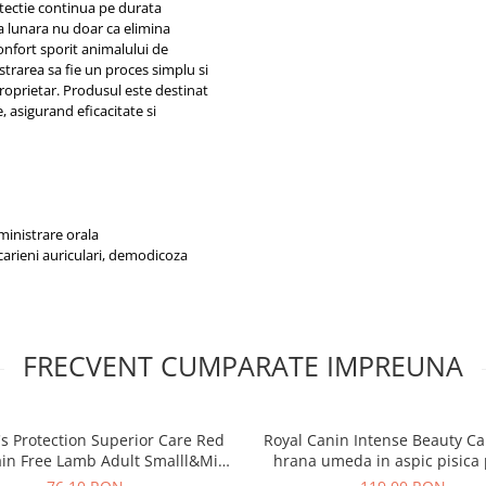
tectie continua pe durata
sa lunara nu doar ca elimina
confort sporit animalului de
trarea sa fie un proces simplu si
proprietar. Produsul este destinat
, asigurand eficacitate si
inistrare orala
acarieni auriculari, demodicoza
FRECVENT CUMPARATE IMPREUNA
s Protection Superior Care Red
Royal Canin Intense Beauty Ca
ain Free Lamb Adult Smalll&Mini
hrana umeda in aspic pisica
Breeds
piele si blana sanatoase, 12 