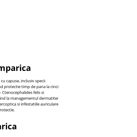
imparica
cu capuse, inclusiv specii
d protectie timp de pana la cinci
 Ctenocephalides felis si
buind la managementul dermatitei
rcoptica si infestatiile auriculare
rotectie.
arica