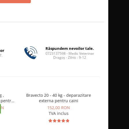
Răspundem nevoilor tale.
șor
0723137598 - Medic Veterinar
T.
Dragoș - Zilnic : 9-12
g ,
Bravecto 20 - 40 kg - deparazitare
Bravecto 4.5 - 10 kg, deparazitare
a pentru
externa pentru caini
exte
ON
152,00 RON
TVA inclus