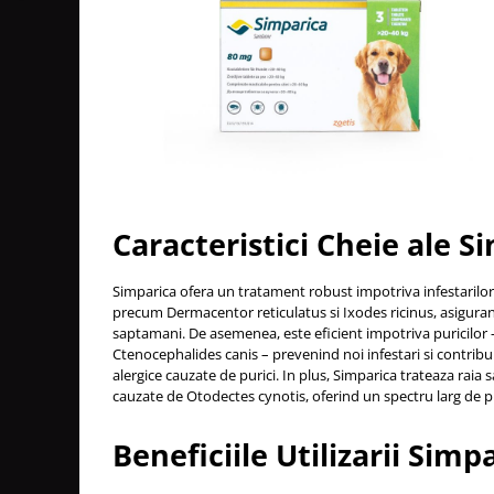
Caracteristici Cheie ale S
Simparica ofera un tratament robust impotriva infestarilor 
precum Dermacentor reticulatus si Ixodes ricinus, asiguran
saptamani. De asemenea, este eficient impotriva puricilor –
Ctenocephalides canis – prevenind noi infestari si contri
alergice cauzate de purici. In plus, Simparica trateaza raia sa
cauzate de Otodectes cynotis, oferind un spectru larg de p
Beneficiile Utilizarii Simp