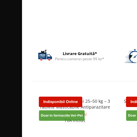
ACCESORII
TRIXIE
JUCARII
HĂINUȚE
Masina de tuns
Perie
Livrare Gratuită*
Recipient hrana
Pentru comenzi peste 99 lei*
Nexgard pentru Câini 25–50 kg – 3
Seleho
Tablete Masticabile Antiparazitare
220,00 RON
TVA inclus