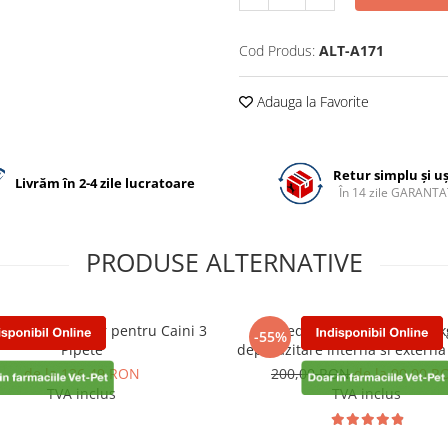
Cod Produs:
ALT-A171
Adauga la Favorite
Retur simplu și u
Livrăm în 2-4 zile lucratoare
În 14 zile GARANTA
PRODUSE ALTERNATIVE
ld Antiparazitar pentru Caini 3
Credelio Plus Dog 2.8-5.5k
-55%
Pipete
deparazitare interna si extern
caini, 3 pastile
de la 136,49 RON
200,00 RON
de la 90,00 R
TVA inclus
TVA inclus