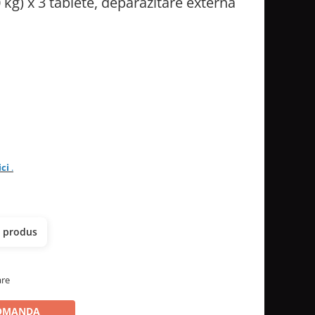
kg) x 3 tablete, deparazitare externa
ici
.
t produs
are
OMANDA