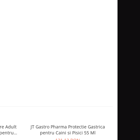
re Adult
JT Gastro Pharma Protectie Gastrica
Hill's SP
 pentru
pentru Caini si Pisici 55 Ml
x 85 g