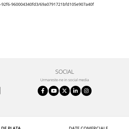
11f0-92f6-960004340fd3/69a0791721bfd105e907a40f
SOCIAL
Urmareste-ne in social media
 DE PLATA
DATE COMERCIALE