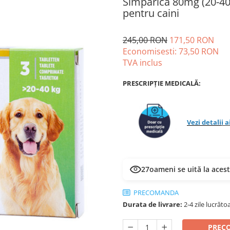
Simparica 80mg (20-40 
pentru caini
245,00 RON
171,50 RON
Economisesti:
73,50
RON
TVA inclus
PRESCRIPȚIE MEDICALĂ:
Vezi detali
i a
27
oameni se uită la aces
PRECOMANDA
Durata de livrare:
2-4 zile lucrăto
PREC