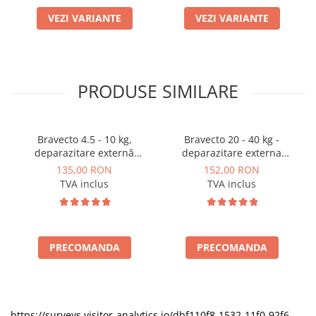
VEZI VARIANTE
VEZI VARIANTE
PRODUSE SIMILARE
Bravecto 4.5 - 10 kg,
Bravecto 20 - 40 kg -
deparazitare externă
deparazitare externa
pentru câini
pentru caini
135,00 RON
152,00 RON
TVA inclus
TVA inclus
PRECOMANDA
PRECOMANDA
https://surveys.visitor-analytics.io/dbf110f8-1532-11f0-92f6-