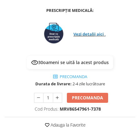
ACCESORII
PRESCRIPȚIE MEDICALĂ:
TRIXIE
JUCARII
HĂINUȚE
Vezi detali
i aici
.
Masina de tuns
Perie
Recipient hrana
30
oameni se uită la acest produs
PRECOMANDA
Durata de livrare:
2-4 zile lucrătoare
PRECOMANDA
Cod Produs:
MRV86547961-7378
Adauga la Favorite