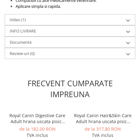
Compatibil cu alte medicamente veterinare.
Aplicare simpla si rapida.
Video
(1)
INFO LIVRARE
Documente
Review-uri
(0)
FRECVENT CUMPARATE
IMPREUNA
Royal Canin Digestive Care
Royal Canin Hair&Skin Care
Adult hrana uscata pisica
Adult hrana uscata pisica
pentru confort digestiv, 10
pentru piele si blana, 10 kg
de la 182,00 RON
de la 317,80 RON
kg
TVA inclus
TVA inclus