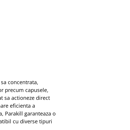
 sa concentrata,
lor precum capusele,
at sa actioneze direct
are eficienta a
a, Parakill garanteaza o
ibil cu diverse tipuri