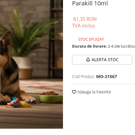
Parakill 10ml
81,35 RON
TVA inclus
STOC EPUIZAT
Durata de livrare:
2-4 zile lucrăto
ALERTA STOC
Cod Produs:
MO-21567
Adauga la Favorite