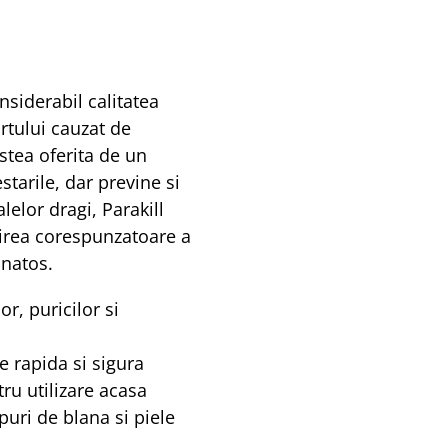
nsiderabil calitatea
rtului cauzat de
istea oferita de un
starile, dar previne si
lelor dragi, Parakill
jirea corespunzatoare a
anatos.
r, puricilor si
e rapida si sigura
tru utilizare acasa
ipuri de blana si piele