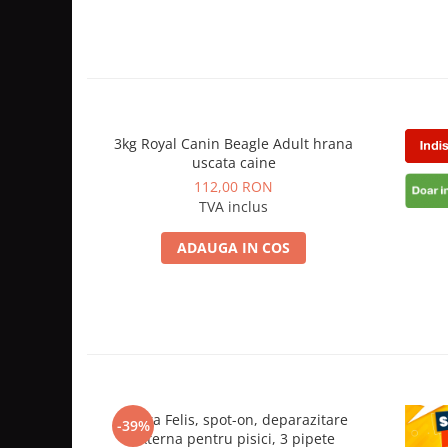
3kg Royal Canin Beagle Adult hrana
uscata caine
112,00 RON
TVA inclus
ADAUGA IN COS
Vectra Felis, spot-on, deparazitare
CE
-39%
externa pentru pisici, 3 pipete
depa