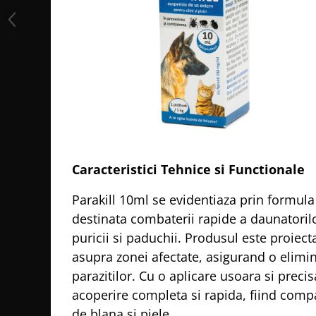
Caracteristici Tehnice si Functionale
Parakill 10ml se evidentiaza prin formula
destinata combaterii rapide a daunatori
puricii si paduchii. Produsul este proiect
asupra zonei afectate, asigurand o elimin
parazitilor. Cu o aplicare usoara si precis
acoperire completa si rapida, fiind compat
de blana si piele.