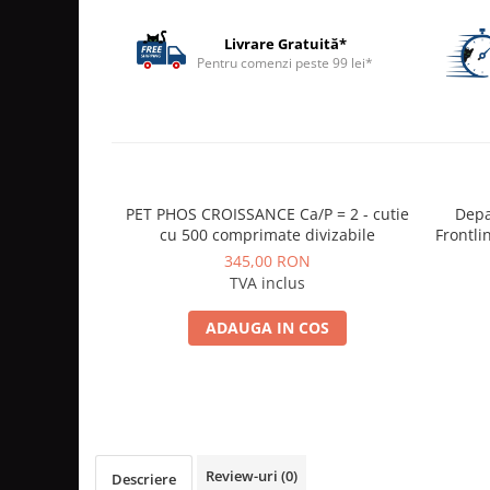
ACCESORII
Livrare Gratuită*
TRIXIE
Pentru comenzi peste 99 lei*
JUCARII
HĂINUȚE
Masina de tuns
Perie
Recipient hrana
PET PHOS CROISSANCE Ca/P = 2 - cutie
Depa
cu 500 comprimate divizabile
Frontli
345,00 RON
TVA inclus
ADAUGA IN COS
Review-uri
(0)
Descriere