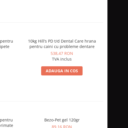
 pentru
10kg Hill’s PD t/d Dental Care hrana
12 kg Ro
Pipete
pentru caini cu probleme dentare
Puppy 
538,47 RON
TVA inclus
ADAUGA IN COS
 pentru
Bezo-Pet gel 120gr
1kg H
primate
89,16 RON