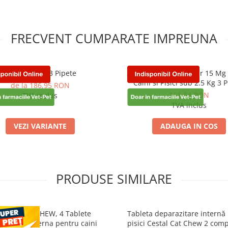
FRECVENT CUMPARATE IMPREUNA
Selehold Cat 3 Pipete
Selehold Antiparazitar 15 Mg
Caini si Pisici sub 2.5 Kg 3 
de la 186,95 RON
161,54 RON
TVA inclus
TVA inclus
VEZI VARIANTE
ADAUGA IN COS
PRODUSE SIMILARE
STAL PLUS CHEW, 4 Tablete
Tableta deparazitare internă
razitare interna pentru caini
pisici Cestal Cat Chew 2 com