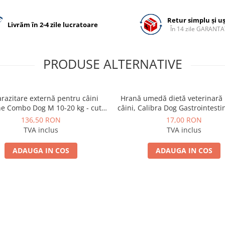
Retur simplu și u
Livrăm în 2-4 zile lucratoare
În 14 zile GARANTA
PRODUSE ALTERNATIVE
razitare externă pentru câini
Hrană umedă dietă veterinară
ne Combo Dog M 10-20 kg - cutie
câini, Calibra Dog Gastrointesti
cu 3 pipete
136,50 RON
17,00 RON
TVA inclus
TVA inclus
ADAUGA IN COS
ADAUGA IN COS