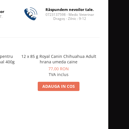
Răspundem nevoilor tale.
șor
0723137598 - Medic Veterinar
T.
Dragoș - Zilnic : 9-12
 pentru
12 x 85 g Royal Canin Chihuahua Adult
Jack Premium
nal 400g
hrana umeda caine
pui
77,00 RON
TVA inclus
ADAUGA IN COS
A