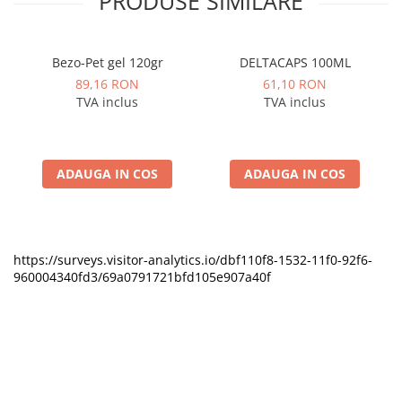
PRODUSE SIMILARE
Bezo-Pet gel 120gr
DELTACAPS 100ML
89,16 RON
61,10 RON
TVA inclus
TVA inclus
ADAUGA IN COS
ADAUGA IN COS
https://surveys.visitor-analytics.io/dbf110f8-1532-11f0-92f6-
960004340fd3/69a0791721bfd105e907a40f