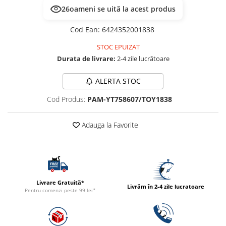
ACCESORII
26
oameni se uită la acest produs
TRIXIE
Cod Ean
:
6424352001838
JUCARII
STOC EPUIZAT
HĂINUȚE
Durata de livrare:
2-4 zile lucrătoare
Masina de tuns
Perie
ALERTA STOC
Recipient hrana
Cod Produs:
PAM-YT758607/TOY1838
Adauga la Favorite
Livrare Gratuită*
Livrăm în 2-4 zile lucratoare
Pentru comenzi peste 99 lei*