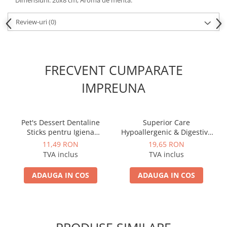
Dimensiuni: 20x8 cm; Aroma de menta.
Review-uri
(0)
FRECVENT CUMPARATE
IMPREUNA
Pet's Dessert Dentaline
Superior Care
Sticks pentru Igiena
Hypoallergenic & Digestive
Dentara cu Rata
Care with Salmon (110g)
11,49 RON
19,65 RON
TVA inclus
TVA inclus
ADAUGA IN COS
ADAUGA IN COS