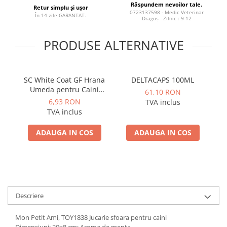
Răspundem nevoilor tale.
Retur simplu și ușor
0723137598 - Medic Veterinar
În 14 zile GARANTAT.
Dragoș - Zilnic : 9-12
PRODUSE ALTERNATIVE
SC White Coat GF Hrana
DELTACAPS 100ML
Umeda pentru Caini
61,10 RON
Adulti cu Peste Alb si Krill
6,93 RON
TVA inclus
in Sos 85 Gr
R
TVA inclus
ADAUGA IN COS
ADAUGA IN COS
Descriere
Mon Petit Ami, TOY1838 Jucarie sfoara pentru caini