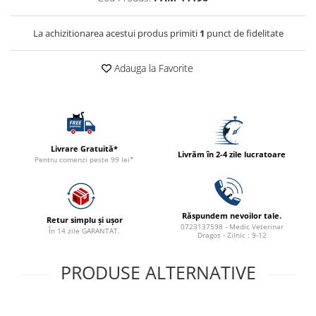
ACCESORII
TRIXIE
La achizitionarea acestui produs primiti
1
punct de fidelitate
JUCARII
Adauga la Favorite
HĂINUȚE
Masina de tuns
Perie
Recipient hrana
Livrare Gratuită*
Livrăm în 2-4 zile lucratoare
Pentru comenzi peste 99 lei*
Răspundem nevoilor tale.
Retur simplu și ușor
0723137598 - Medic Veterinar
În 14 zile GARANTAT.
Dragoș - Zilnic : 9-12
PRODUSE ALTERNATIVE