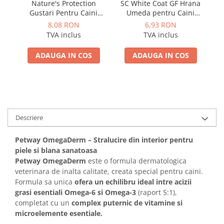
Nature's Protection
SC White Coat GF Hrana
Gustari Pentru Caini
Umeda pentru Caini
Blana Alba de Toate
Adulti cu Peste Alb si Krill
8,08 RON
6,93 RON
Rasele cu Ton si Biban
in Sos 85 Gr
TVA inclus
TVA inclus
70g
ADAUGA IN COS
ADAUGA IN COS
Descriere
Petway OmegaDerm – Stralucire din interior pentru
piele si blana sanatoasa
Petway OmegaDerm
este o formula dermatologica
veterinara de inalta calitate, creata special pentru caini.
Formula sa unica
ofera un echilibru ideal intre acizii
grasi esentiali Omega-6 si Omega-3
(raport 5:1),
completat cu un
complex puternic de vitamine si
microelemente esentiale.