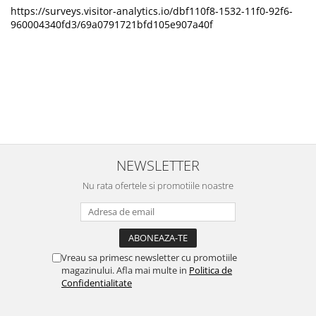
https://surveys.visitor-analytics.io/dbf110f8-1532-11f0-92f6-
960004340fd3/69a0791721bfd105e907a40f
NEWSLETTER
Nu rata ofertele si promotiile noastre
Vreau sa primesc newsletter cu promotiile
magazinului. Afla mai multe in
Politica de
Confidentialitate