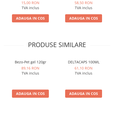
Linseed Oil for Puppy 260 g
pulverizare fină, masaj,
15,00 RON
58,50 RON
– Hrană umedă completă
autocurățare și încărcare
TVA inclus
TVA inclus
pentru pui
USB
ADAUGA IN COS
ADAUGA IN COS
PRODUSE SIMILARE
Bezo-Pet gel 120gr
DELTACAPS 100ML
89,16 RON
61,10 RON
TVA inclus
TVA inclus
ADAUGA IN COS
ADAUGA IN COS