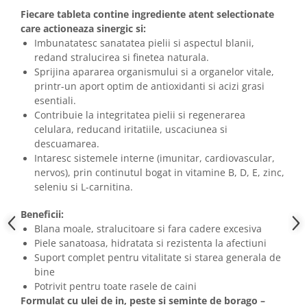
Fiecare tableta contine ingrediente atent selectionate
care actioneaza sinergic si:
Imbunatatesc sanatatea pielii si aspectul blanii,
redand stralucirea si finetea naturala.
Sprijina apararea organismului si a organelor vitale,
printr-un aport optim de antioxidanti si acizi grasi
esentiali.
Contribuie la integritatea pielii si regenerarea
celulara, reducand iritatiile, uscaciunea si
descuamarea.
Intaresc sistemele interne (imunitar, cardiovascular,
nervos), prin continutul bogat in vitamine B, D, E, zinc,
seleniu si L-carnitina.
Beneficii:
Blana moale, stralucitoare si fara cadere excesiva
Piele sanatoasa, hidratata si rezistenta la afectiuni
Suport complet pentru vitalitate si starea generala de
bine
Potrivit pentru toate rasele de caini
Formulat cu ulei de in, peste si seminte de borago –