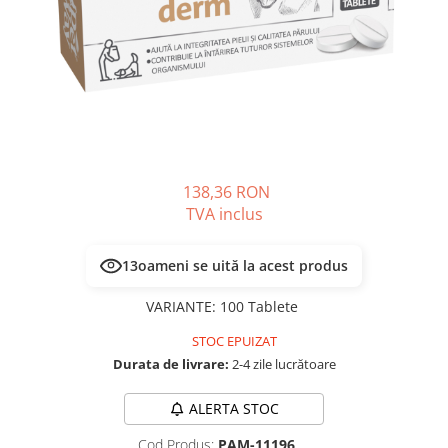
PLICURI
SALAM
CONSERVE
SUPA
DIETE VETERINARE
DIETE VETERINARE
DIETĂ USCATĂ
ROYAL CANIN DIETE
DIETĂ UMEDĂ
HILLS PD
ANTIPARAZITARE EXTERNE
Calibra Diets
PIPETE
MONGE
138,36 RON
ADVANTAGE
ANTIPARAZITARE EXTERNE
TVA inclus
PASTILE
PIPETE
ANTIPARAZITARE INTERNE
ZGĂRZI
13
oameni se uită la acest produs
ACCESORII
COMPRIMATE
VARIANTE
:
100 Tablete
NISIP
ANTIPARAZITARE INTERNE
STOC EPUIZAT
SUPLIMENTE
VITAMINE ȘI SUPLIMENTE
Durata de livrare:
2-4 zile lucrătoare
NUTRACEUTICE
VITAMINE
ALERTA STOC
RECOMPENSE
Cod Produs:
PAM-11196