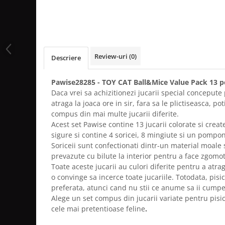
Review-uri
(0)
Descriere
Pawise28285 - TOY CAT Ball&Mice Value Pack 13 p
Daca vrei sa achizitionezi jucarii special concepute 
atraga la joaca ore in sir, fara sa le plictiseasca, po
compus din mai multe jucarii diferite.
Acest set Pawise contine 13 jucarii colorate si creat
sigure si contine 4 soricei, 8 mingiute si un pompon
Soriceii sunt confectionati dintr-un material moale 
prevazute cu bilute la interior pentru a face zgomot
Toate aceste jucarii au culori diferite pentru a atrag
o convinge sa incerce toate jucariile. Totodata, pisi
preferata, atunci cand nu stii ce anume sa ii cumper
Alege un set compus din jucarii variate pentru pisic
cele mai pretentioase feline
.