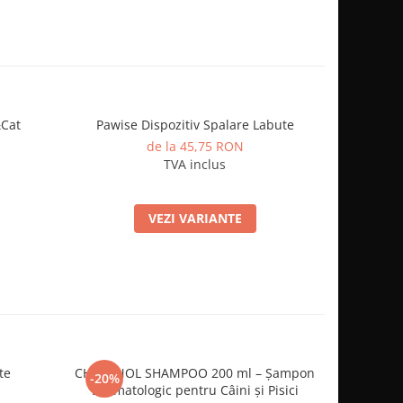
&Cat
Pawise Dispozitiv Spalare Labute
Leopet L
de la 45,75 RON
TVA inclus
VEZI VARIANTE
te
CHAMINOL SHAMPOO 200 ml – Șampon
Furinaid
-20%
-20%
Dermatologic pentru Câini și Pisici
urin