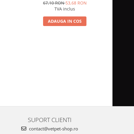
67,10 RON
53,68 RON
1
TVA inclus
ADAUGA IN COS
SUPORT CLIENTI
contact@vetpet-shop.ro