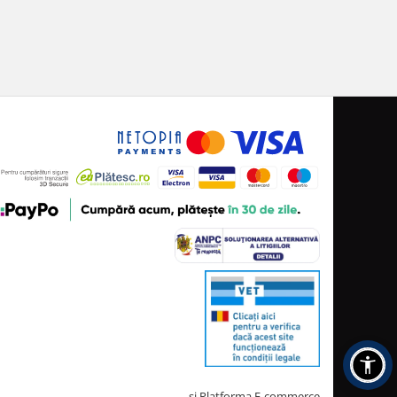
Creat cu ❤ și cu 🧠 de TrifanDan.ro
si
Platforma E-commerce