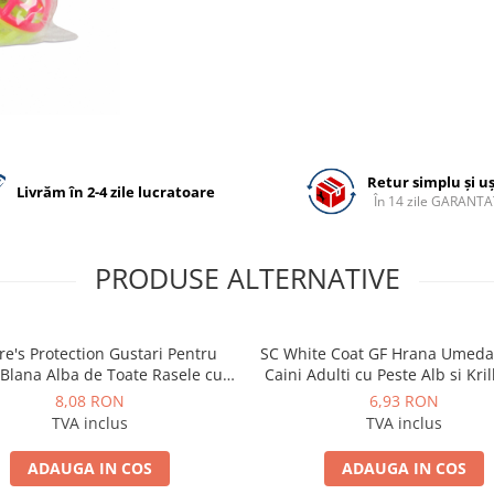
Retur simplu și u
Livrăm în 2-4 zile lucratoare
În 14 zile GARANTA
PRODUSE ALTERNATIVE
e's Protection Gustari Pentru
SC White Coat GF Hrana Umeda
 Blana Alba de Toate Rasele cu
Caini Adulti cu Peste Alb si Kril
Ton si Biban 70g
85 Gr
8,08 RON
6,93 RON
TVA inclus
TVA inclus
ADAUGA IN COS
ADAUGA IN COS