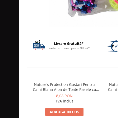
ACCESORII
TRIXIE
JUCARII
HĂINUȚE
Masina de tuns
Perie
Livrare Gratuită*
Recipient hrana
Pentru comenzi peste 99 lei*
Nature's Protection Gustari Pentru
Natur
Caini Blana Alba de Toate Rasele cu
Caini
Ton si Somon 70g
8,08 RON
TVA inclus
ADAUGA IN COS