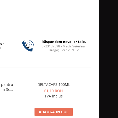
Răspundem nevoilor tale.
șor
0723137598 - Medic Veterinar
T.
Dragoș - Zilnic : 9-12
 pentru
DELTACAPS 100ML
All for paws
l in Sos
61,10 RON
TVA inclus
ADAUGA IN COS
A