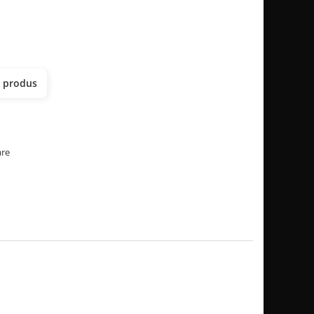
t produs
are