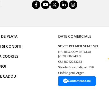
 DE PLATA
DATE COMERCIALE
 SI CONDITII
SC VET PET MED STAFF SRL
NR. REG. COMERȚULUI
A COOKIES
J2020000224039
CUI RO42213233
NOI
Strada Principală, nr. 359
Ciofrângeni, Arges
E CADOU
Contacteaza-ne