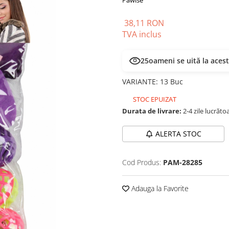
Pawise
38,11 RON
TVA inclus
25
oameni se uită la aces
VARIANTE
:
13 Buc
STOC EPUIZAT
Durata de livrare:
2-4 zile lucrăto
ALERTA STOC
Cod Produs:
PAM-28285
Adauga la Favorite