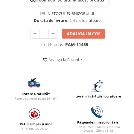
ACCESORII
TRIXIE
ÎN STOCUL FURNIZORULUI
Durata de livrare:
2-4 zile lucrătoare
JUCARII
HĂINUȚE
ADAUGA IN COS
Masina de tuns
Cod Produs:
PAM-11455
Perie
Recipient hrana
Adauga la Favorite
Livrare Gratuită*
Livrăm în 2-4 zile lucratoare
Pentru comenzi peste 99 lei*
Răspundem nevoilor tale.
Retur simplu și ușor
0723137598 - Medic Veterinar
În 14 zile GARANTAT.
Dragoș - Zilnic : 9-12