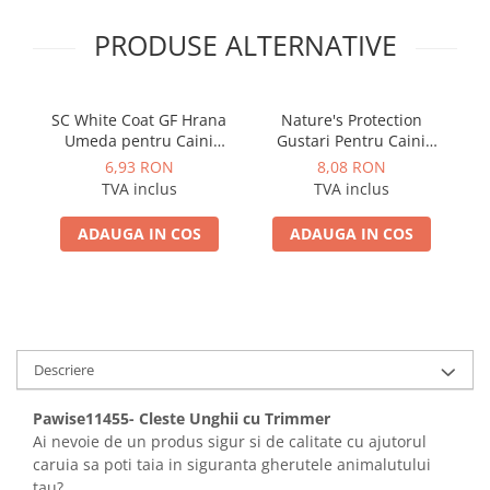
PRODUSE ALTERNATIVE
SC White Coat GF Hrana
Nature's Protection
Umeda pentru Caini
Gustari Pentru Caini
Adulti cu Peste Alb si Krill
Blana Alba de Toate
6,93 RON
8,08 RON
in Sos 85 Gr
Rasele cu Ton si Biban
TVA inclus
TVA inclus
70g
ADAUGA IN COS
ADAUGA IN COS
Descriere
Pawise11455- Cleste Unghii cu Trimmer
Ai nevoie de un produs sigur si de calitate cu ajutorul
caruia sa poti taia in siguranta gherutele animalutului
tau?